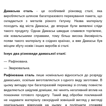
Дамаська сталь
- це особливий різновид сталі, яка
виробляється шляхом багаторазового перекування пакета, що
складається з металів різного ґатунку.
Назва матеріалу
походить від міста Дамаськ, де вперше були виявлені сліди
такого продукту.
Однак Дамаськ швидше славився торгівлею,
ніж ковальськими справами, тому більш висока ймовірність
появи такого матеріалу в східних країнах, а вже Дамаськ був
місцем збуту ножів і інших виробів зі сталі.
Існує два різновиди дамаської сталі:
Рафінована.
Зварювальна.
Рафінована сталь
лише номінально відноситься до розряду
дамаських, оскільки виготовляється з одного виду заготовки.
В
цьому випадку при багаторазовій перековці зі сплаву повністю
видаляються шкідливі домішки, які чинять негативний вплив на
показники готового продукту.
Такий вид обробки покликаний
не надавати матеріалу своєрідний зовнішній вигляд у вигляді
оригінальних візерунків на ньому, а поліпшити споживчі