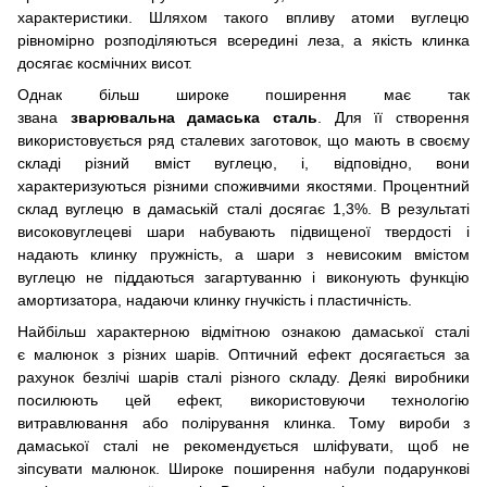
характеристики.
Шляхом такого впливу атоми вуглецю
рівномірно розподіляються всередині леза, а якість клинка
досягає космічних висот.
Однак більш широке поширення має так
звана
зварювальна дамаська сталь
.
Для її створення
використовується ряд сталевих заготовок, що мають в своєму
складі різний вміст вуглецю, і, відповідно, вони
характеризуються різними споживчими якостями.
Процентний
склад вуглецю в дамаській сталі досягає 1,3%.
В результаті
високовуглецеві шари набувають підвищеної твердості і
надають клинку пружність, а шари з невисоким вмістом
вуглецю не піддаються загартуванню і виконують функцію
амортизатора, надаючи клинку гнучкість і пластичність.
Найбільш характерною відмітною ознакою дамаської сталі
є малюнок з різних шарів.
Оптичний ефект досягається за
рахунок безлічі шарів сталі різного складу.
Деякі виробники
посилюють цей ефект, використовуючи технологію
витравлювання або полірування клинка.
Тому вироби з
дамаської сталі не рекомендується шліфувати, щоб не
зіпсувати малюнок.
Широке поширення набули подарункові