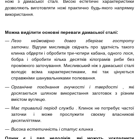
ножі з дамаської сталі.
Високі естетичні характеристики
дозволяють виготовляти ножі практично будь-якого напрямку
використання.
Можна виділити основні переваги дамаської сталі:
Лезо неймовірно довго зберігає гостроту
заточки.
Відгуки мисливців свідчать про здатність такого
клинка обдерти і обробити три-чотири кабана, одного лося,
бобра і обробити кілька десятків кілограмів риби без
проміжного заточування.
Мисливський ніж з дамаської сталі
володіє всіма характеристиками, які так цінуються
справжніми шанувальниками полювання.
Органічне поєднання гнучкості і твердості
, які
досягаються шляхом використання заготовок з різним
вмістом вуглецю.
Має тривалий період служби
.
Клинок не потребує частої
заточки і може прослужити своєму власникові
десятиліттями.
Висока естетичність і статус клинка
.
Однак є і ряд недоліків, які можуть ускладнити