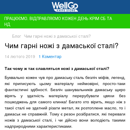
ПРАЦЮЄМО. ВІДПРАВЛЯЄМО КОЖЕН ДЕНЬ КРІМ СБ ТА
НД
Блог
Чим гарні ножі з дамаської сталі?
Чим гарні ножі з дамаської сталі?
14 лютого 2019
1 Коментар
Так чому ж так славляться ножі з дамаської сталі?
Буквально кожен чув про дамаську сталь безліч міфів, легенд,
які приписують цьому матеріалу неймовірні, просто-таки
фантастичні здібності.
Безліч шанувальників дамаську щиро
вірять у здатність матеріалу перерубувати цвяхи без
пошкоджень для самого клинка!
Багато хто вірить, якщо ніж з
такої сталі не здатний різати метал, як розтоплене масло, то і
дамаськ не справжній.
Тому є резон розібратися, які переваги
ножів з дамаської сталі, і чи дійсно вони володіють такими
надприродними характеристиками.