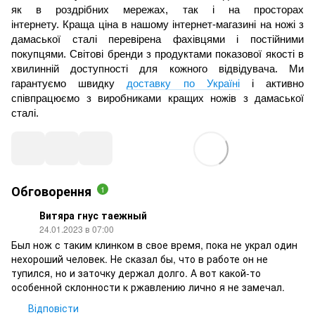
як в роздрібних мережах, так і на просторах
інтернету.
Краща ціна в нашому інтернет-магазині на ножі з
дамаської сталі перевірена фахівцями і постійними
покупцями.
Світові бренди з продуктами показової якості в
хвилинній доступності для кожного відвідувача.
Ми
гарантуємо швидку
доставку по Україні
і активно
співпрацюємо з виробниками кращих ножів з дамаської
сталі.
Обговорення
1
Витяра гнус таежный
24.01.2023 в 07:00
Был нож с таким клинком в свое время, пока не украл один
нехороший человек. Не сказал бы, что в работе он не
тупился, но и заточку держал долго. А вот какой-то
особенной склонности к ржавлению лично я не замечал.
Відповісти