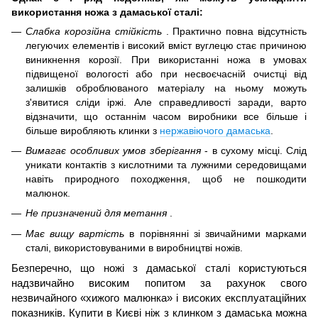
використання ножа з дамаської сталі:
Слабка корозійна стійкість
.
Практично повна відсутність
легуючих елементів і високий вміст вуглецю стає причиною
виникнення корозії.
При використанні ножа в умовах
підвищеної вологості або при несвоєчасній очистці від
залишків оброблюваного матеріалу на ньому можуть
з'явитися сліди іржі.
Але справедливості заради, варто
відзначити, що останнім часом виробники все більше і
більше виробляють клинки з
нержавіючого дамаська
.
Вимагає особливих умов зберігання
- в сухому місці. Слід
у
никати контактів з кислотними та лужними середовищами
навіть природного походження, щоб не пошкодити
малюнок.
Не призначений для метання
.
Має вищу вартість
в порівнянні зі звичайними марками
сталі, використовуваними в виробництві ножів.
Безперечно, що ножі з дамаської сталі користуються
надзвичайно високим попитом за рахунок свого
незвичайного «хижого малюнка» і високих експлуатаційних
показників.
Купити в Києві ніж з клинком з дамаська можна