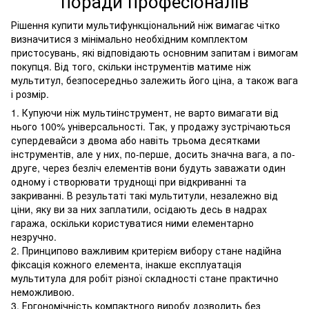
поради професіоналів
Рішення купити мультифункціональний ніж вимагає чітко
визначитися з мінімально необхідним комплектом
пристосувань, які відповідають основним запитам і вимогам
покупця. Від того, скільки інструментів матиме ніж
мультитул, безпосередньо залежить його ціна, а також вага
і розмір.
1. Купуючи ніж мультиінструмент, не варто вимагати від
нього 100% універсальності. Так, у продажу зустрічаються
супердевайси з двома або навіть трьома десятками
інструментів, але у них, по-перше, досить значна вага, а по-
друге, через безліч елементів вони будуть заважати один
одному і створювати труднощі при відкриванні та
закриванні. В результаті такі мультитули, незалежно від
ціни, яку ви за них заплатили, осідають десь в надрах
гаража, оскільки користуватися ними елементарно
незручно.
2. Принципово важливим критерієм вибору стане надійна
фіксація кожного елемента, інакше експлуатація
мультитула для робіт різної складності стане практично
неможливою.
3. Ергономічність компактного виробу дозволить без