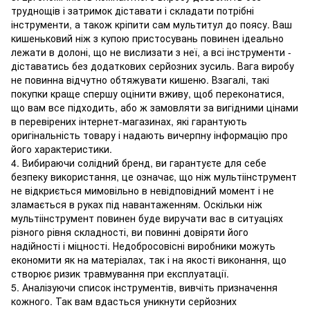
труднощів і затримок діставати і складати потрібні
інструменти, а також кріпити сам мультитул до поясу. Ваш
кишеньковий ніж з купою пристосувань повинен ідеально
лежати в долоні, що не вислизати з неї, а всі інструменти -
діставатись без додаткових серйозних зусиль. Вага виробу
не повинна відчутно обтяжувати кишеню. Взагалі, такі
покупки краще спершу оцінити вживу, щоб переконатися,
що вам все підходить, або ж замовляти за вигідними цінами
в перевірених інтернет-магазинах, які гарантують
оригінальність товару і надають вичерпну інформацію про
його характеристики.
4. Вибираючи солідний бренд, ви гарантуєте для себе
безпеку використання, це означає, що ніж мультіінструмент
не відкриється мимовільно в невідповідний момент і не
зламається в руках під навантаженням. Оскільки ніж
мультіінструмент повинен буде виручати вас в ситуаціях
різного рівня складності, ви повинні довіряти його
надійності і міцності. Недобросовісні виробники можуть
економити як на матеріалах, так і на якості виконання, що
створює ризик травмування при експлуатації.
5. Аналізуючи список інструментів, вивчіть призначення
кожного. Так вам вдасться уникнути серйозних