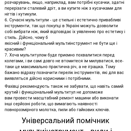
розчарувань, якщо, наприклад, вам потрібні кусачки, здатні
перерізати сталевий дріт, а ви купите ніж з кусачками для
нігтів і кутикули.
6. Сучасні мультитули - це стильні і естетично привабливі
інструменти, так що покупці в Україні можуть дозволити
собі вибрати ніж, який відповідає їх уявленню про естетику і
стиль. Дійсно, чому б
якісний і функціональний мультиінструмент не бути ще і
красивим?
7. Хоча мультитулом буде приємно похвалитися перед
колегами, і ви самі довго не втомитеся їм милуватися, все-
таки це максимально практична річ, а не іграшка. Тому
бажано відразу позначити перелік інструментів, які для вас
виявляться дійсно корисними і потрібними.
Фахівці рекомендують також не забувати, що навіть самий
крутий і функціональний мультитул не допоможе
вам провести масштабний ремонт машини або виконати
інші серйозні роботи, що вимагають наявності
повнорозмірного молотка, пили або гайкових ключів.
Універсальний помічник
мультиінструмент - види і