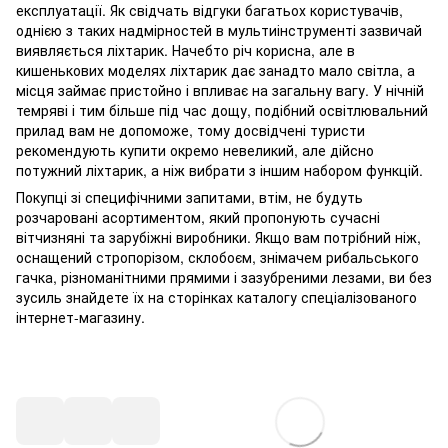
експлуатації. Як свідчать відгуки багатьох користувачів,
однією з таких надмірностей в мультиінструменті зазвичай
виявляється ліхтарик. Начебто річ корисна, але в
кишенькових моделях ліхтарик дає занадто мало світла, а
місця займає пристойно і впливає на загальну вагу. У нічній
темряві і тим більше під час дощу, подібний освітлювальний
прилад вам не допоможе, тому досвідчені туристи
рекомендують купити окремо невеликий, але дійсно
потужний ліхтарик, а ніж вибрати з іншим набором функцій.
Покупці зі специфічними запитами, втім, не будуть
розчаровані асортиментом, який пропонують сучасні
вітчизняні та зарубіжні виробники. Якщо вам потрібний ніж,
оснащений стропорізом, склобоєм, знімачем рибальського
гачка, різноманітними прямими і зазубреними лезами, ви без
зусиль знайдете їх на сторінках каталогу спеціалізованого
інтернет-магазину.