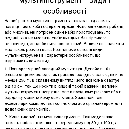
особливості
На вибір ножа мультиінструмента впливає рід занять
покупця, його хобі і сфера інтересів. Якщо запеклому рибалці
або мисливцеві потрібен один набір пристосувань, то
людині, яка не мислить своїх вихідних без гірського
велосипеда, знадобиться зовсім інший. Величезне значення
має також розмір і вага. Розглянемо основні види
мультиінструментів і характерні особливості, що
відрізняють кожен вид.
1. Повнорозмірний складний мультитул. Девайс з 10 і
більше опціями володіє, як правило, солідною вагою, ніяк не
менше 250 г.. В складеному вигляді його довжина стартує
від 10 см, так що носити в кишені такий важкий і великий
мультиінструмент незручно, але в похідному рюкзаку або в
бардачку машини йому саме місце. Зазвичай такі
екземпляри комплектуються чохлом або органайзером для
додаткових елементів.
2. Кишеньковий ніж мультиінструмент. Такі моделі вже
важать набагато менше - в середньому від 80 до 100 г, а
рукоятки у них з легкого, але міцного пластику. Оскільки