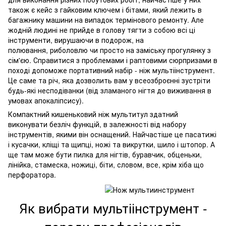
також є кейс з гайковим ключем і бітами, який лежить в
багажнику машини на випадок термінового ремонту. Але
жодній людині не прийде в голову тягти з собою всі ці
інструменти, вирушаючи в подорож, на
полювання, риболовлю чи просто на заміську прогулянку з
сім'єю. Справитися з проблемами і раптовими сюрпризами в
поході допоможе портативний набір - ніж мультіінструмент.
Це саме та річ, яка дозволить вам у всеозброєнні зустріти
будь-які несподіванки (від зламаного нігтя до виживання в
умовах апокаліпсису).
Компактний кишеньковий ніж мультитул здатний
виконувати безліч функцій, в залежності від набору
інструментів, якими він оснащений. Найчастіше це пасатижі
і кусачки, кліщі та щипці, ножі та викрутки, шило і штопор. А
ще там може бути пилка для нігтів, буравчик, обценьки,
лінійка, стамеска, ножиці, біти, словом, все, крім хіба що
перфоратора.
Як вибрати мультіінструмент -