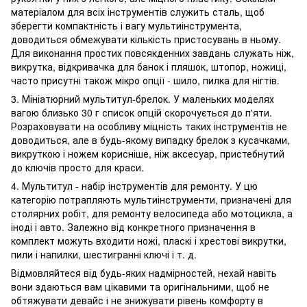
матеріалом для всіх інструментів служить сталь, щоб
зберегти компактність і вагу мультиінструмента,
доводиться обмежувати кількість пристосувань в ньому.
Для виконання простих повсякденних завдань служать ніж,
викрутка, відкривачка для банок і пляшок, штопор, ножиці,
часто присутні також мікро опції - шило, пилка для нігтів.
3. Мініатюрний мультитул-брелок. У маленьких моделях
вагою близько 30 г список опцій скорочується до п'яти.
Розраховувати на особливу міцність таких інструментів не
доводиться, але в будь-якому випадку брелок з кусачками,
викруткою і ножем корисніше, ніж аксесуар, пристебнутий
до ключів просто для краси.
4. Мультитул - набір інструментів для ремонту. У цю
категорію потрапляють мультиінструменти, призначені для
столярних робіт, для ремонту велосипеда або мотоцикла, а
іноді і авто. Залежно від конкретного призначення в
комплект можуть входити ножі, пласкі і хрестові викрутки,
пили і напилки, шестигранні ключі і т. д.
Відмовляйтеся від будь-яких надмірностей, нехай навіть
вони здаються вам цікавими та оригінальними, щоб не
обтяжувати девайс і не знижувати рівень комфорту в