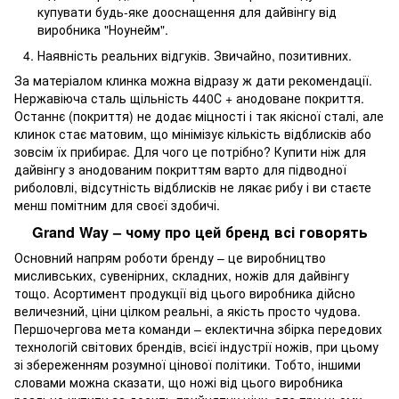
купувати будь-яке дооснащення для дайвінгу від
виробника "Ноунейм".
Наявність реальних відгуків. Звичайно, позитивних.
За матеріалом клинка можна відразу ж дати рекомендації.
Нержавіюча сталь щільність 440С + анодоване покриття.
Останнє (покриття) не додає міцності і так якісної сталі, але
клинок стає матовим, що мінімізує кількість відблисків або
зовсім їх прибирає. Для чого це потрібно? Купити ніж для
дайвінгу з анодованим покриттям варто для підводної
риболовлі, відсутність відблисків не лякає рибу і ви стаєте
менш помітним для своєї здобичі.
Grand Way – чому про цей бренд всі говорять
Основний напрям роботи бренду – це виробництво
мисливських, сувенірних, складних, ножів для дайвінгу
тощо. Асортимент продукції від цього виробника дійсно
величезний, ціни цілком реальні, а якість просто чудова.
Першочергова мета команди – еклектична збірка передових
технологій світових брендів, всієї індустрії ножів, при цьому
зі збереженням розумної цінової політики. Тобто, іншими
словами можна сказати, що ножі від цього виробника