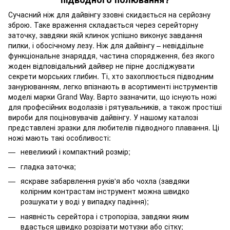
Сучасний ніж для дайвінгу ззовні скидається на серйозну
зброю. Таке враження складається через серейторну
заточку, завдяки якій клинок успішно виконує завдання
пилки, і обосічному лезу. Ніж для дайвінгу – невіддільне
функціональне знаряддя, частина спорядження, без якого
жоден відповідальний дайвер не пірне досліджувати
секрети морських глибин. Ті, хто захоплюється підводним
занурюванням, легко впізнають в асортименті інструментів
моделі марки Grand Way. Варто зазначити, що існують ножі
для професійних водолазів і рятувальників, а також простіші
вироби для поціновувачів дайвінгу. У нашому каталозі
представлені зразки для любителів підводного плавання. Ці
ножі мають такі особливості:
невеликий і компактний розмір;
гладка заточка;
яскраве забарвлення руків'я або чохла (завдяки
колірним контрастам інструмент можна швидко
розшукати у воді у випадку падіння);
наявність серейтора і стропоріза, завдяки яким
вдасться швидко розрізати мотузки або сітку;