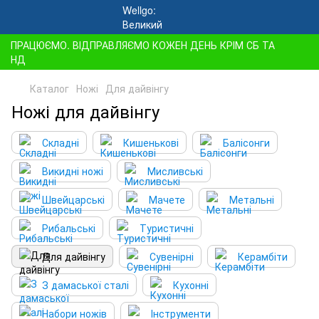
ПРАЦЮЄМО. ВІДПРАВЛЯЄМО КОЖЕН ДЕНЬ КРІМ СБ ТА
НД
Каталог
Ножі
Для дайвінгу
Ножі для дайвінгу
Складні
Кишенькові
Балісонги
Викидні ножі
Мисливські
Швейцарські
Мачете
Метальні
Рибальські
Туристичні
Для дайвінгу
Сувенірні
Керамбіти
З дамаської сталі
Кухонні
Набори ножів
Інструменти