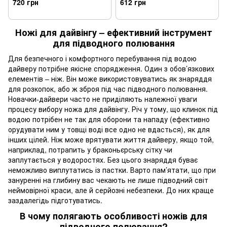
720 грн
612 грн
Ножі для дайвінгу – ефективний інструмент
для підводного полювання
Для безпечного і комфортного перебування під водою
дайверу потрібне якісне спорядження. Один з обов’язкових
елементів – ніж. Він може використовуватись як знаряддя
для розкопок, або ж зброя під час підводного полювання.
Новачки-дайвери часто не приділяють належної уваги
процесу вибору ножа для дайвінгу. Річ у тому, що клинок під
водою потрібен не так для оборони та нападу (ефективно
орудувати ним у товщі воді все одно не вдасться), як для
інших цілей. Ніж може врятувати життя дайверу, якщо той,
наприклад, потрапить у браконьєрську сітку чи
заплутається у водоростях. Без цього знаряддя буває
неможливо виплутатись із пастки. Варто пам’ятати, що при
зануренні на глибину вас чекають не лише підводний світ
неймовірної краси, але й серйозні небезпеки. До них краще
заздалегідь підготуватись.
В чому полягають особливості ножів для
підводного полювання?