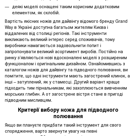
деякі моделі оснащені таким корисним додатковим
елементом, як склобій.
Вартість якісних ножів для дайвінгу відомого бренду Grand
Way в Україні доступна багатьом жителям Києва і
віддалених від столиці регіонів. Такі інструменти
викликають великий інтерес серед споживачів, тому
виробники намагаються задовольнити попит і
запропонувати великий асортимент виробів. Постійно на
ринку з’являються нові вдосконалені моделі з розширеним
функціоналом і оригінальним дизайном. Ознайомившись з
каталогом ножів для дайвінгу та підводного полювання, ви
помітите, що одні інструменти мають загострений клинок, а
інші – затуплений, як у стамесці. Другий варіант краще
підходить тим пірнальникам, які захоплюються вивченням
морських глибин. А от загострене вістря стане в пригоді
підводним мисливцям.
Критерії вибору ножа для підводного
полювання
Якщо ви плануєте придбати такий інструмент для свого
спорядження, варто звернути увагу на певні