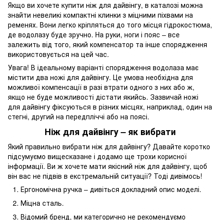
Якщо ви хочете купити ніж для дайвінгу, в каталозі можна
знайти невеликі компактні клинки з міцними піхвами на
ременях. Вони легко кріпляться до того місця гідрокостюма,
де водолазу буде зручно. На руки, ноги і пояс – все
залежить від того, який компенсатор та інше спорядження
використовується на цей час.
Увага! В ідеальному варіанті спорядження водолаза має
містити два ножі для дайвінгу. Це умова необхідна для
можливої ​​компенсації в разі втрати одного з них або ж,
якщо не буде можливості дістати якийсь. Зазвичай ножі
для дайвінгу фіксуються в різних місцях, наприклад, один на
стегні, другий на передпліччі або на поясі.
Ніж для дайвінгу – як вибрати
Який правильно вибрати ніж для дайвінгу? Давайте коротко
підсумуємо вищесказане і додамо ще трохи корисної
інформації. Ви ж хочете мати якісний ніж для дайвінгу, щоб
він вас не підвів в екстремальній ситуації? Тоді дивімось!
Ергономічна ручка – дивіться докладний опис моделі.
Міцна сталь.
Відомий бренд, ми категорично не рекомендуємо