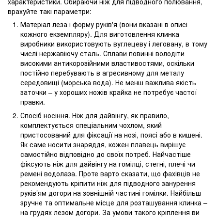
характеристики. Обираючи ніж для підводного полювання,
врахуйте такі параметри:
Матеріал леза і форму руків'я (вони вказані в описі
кожного екземпляру). Для виготовлення клинка
виробники використовують вуглецеву і леговану, в тому
числі нержавіючу сталь. Сплави повинні володіти
високими антикорозійними властивостями, оскільки
постійно перебувають в агресивному для металу
середовищі (морська вода). Не менш важлива якість
заточки – у хороших ножів крайка не потребує частої
правки.
Спосіб носіння. Ніж для дайвінгу, як правило,
комплектується спеціальним чохлом, який
пристосований для фіксації на нозі, поясі або в кишені.
Як саме носити знаряддя, кожен плавець вирішує
самостійно відповідно до своїх потреб. Найчастіше
фіксують ніж для дайвінгу на гомілці, стегні, плечі чи
ремені водолаза. Проте варто сказати, що фахівців не
рекомендують кріпити ніж для підводного занурення
руків’ям догори на зовнішній частині гомілки. Найбільш
зручне та оптимальне місце для розташування клинка –
на грудях лезом догори. За умови такого кріплення ви