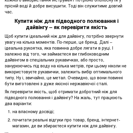
прісній воді й добре висушити. Тоді він служитиме довгий
час.
Купити ніж для підводного полювання і
дайвінгу – як перевірити якість
Щоб купити ідеальний ніж для дайвінгу, потрібно звернути
увагу на кілька моментів. По-перше, це бренд. Далі –
ідеальна рукоятка, яка повинна добре лягати в руці. І
залежно від того, чи займаєтеся ви глибоководним
дайвінгом в спеціальних рукавичках, або просто,
занурюючись під воду на кілька метрів, при цьому ніколи не
використовуєте рукавички, залежить вибір оптимального
типу. Ну і, звичайно, це метал. Очевидно, що вони повинні
бути виготовлені з дуже якісної нержавіючої сталі.
Як перевірити якість, щоб отримати добротний ніж для
підводного полювання і дайвінгу? На жаль, тут працюють
два варіанти:
на власному досвіді;
почитати реальні відгуки про товар, бренд, інтернет-
магазин, де ви збираєтеся купити ніж для дайвінгу.