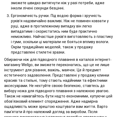
зможете швидко витягнути ніж у разі потреби, адже
інколи лічені секунди безцінні.
Ергономічність ручки. Під водою форма і зручність
руків'я надзвичайно важливі. Ніж не повинен ковзати у
руці, адже в протилежному випадку він легко
випадатиме і скористатись ним буде практично
неможливо. Найчастіше руків'я виготовляють з пластику
і гуми, оскільки ці матеріали не бояться впливу вологи.
Окрім традиційних моделей, також у продажу
представлені стилетні зразки.
Обираючи ніж для підводного плавання в каталозі інтернет-
магазину Wellgo, ви зможете переконатись, що це не лише
інструмент для різання, важіль, маячок. Це й предмет
естетичного задоволення. Представлені у продажу клинки
красиві та стильні, тому стають надійними та ефектними
аксесуарами. Не нехтуйте своєю безпекою, ставтесь до
вибору ножа для підводного плавання з належною увагою.
Також не намагайтесь бути надто економними, купуючи цей
обов’язковий елемент спорядження. Адже надмірна
ощадливість може зрештою коштувати вам життя. Варто
пам’ятати й про належний догляд за виробом. Після
кожного використання інструмент потрібно ополоснути у