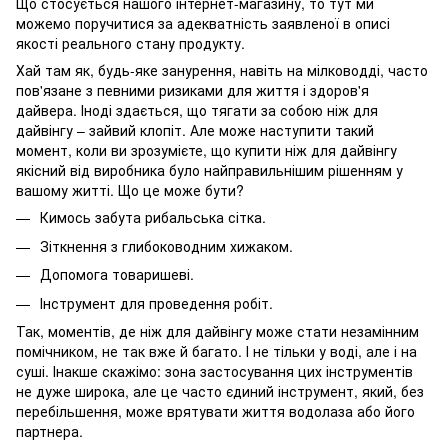
Що стосується нашого інтернет-магазину, то тут ми
можемо поручитися за адекватність заявленої в описі
якості реального стану продукту.
Хай там як, будь-яке занурення, навіть на мілководді, часто
пов'язане з певними ризиками для життя і здоров'я
дайвера. Іноді здається, що тягати за собою ніж для
дайвінгу – зайвий клопіт. Але може наступити такий
момент, коли ви зрозумієте, що купити ніж для дайвінгу
якісний від виробника було найправильнішим рішенням у
вашому житті. Що це може бути?
Кимось забута рибальська сітка.
Зіткнення з глибоководним хижаком.
Допомога товаришеві.
Інструмент для проведення робіт.
Так, моментів, де ніж для дайвінгу може стати незамінним
помічником, не так вже й багато. І не тільки у воді, але і на
суші. Інакше скажімо: зона застосування цих інструментів
не дуже широка, але це часто єдиний інструмент, який, без
перебільшення, може врятувати життя водолаза або його
партнера.