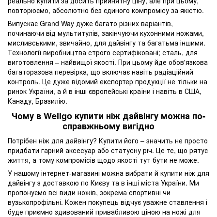
реально купити за досить прийнятну ціну, але при цьому,
повторюємо, абсолютно без єдиного компромісу за якістю.
Випускає Grand Way дуже багато різних варіантів,
починаючи від мультитулів, закінчуючи кухонними ножами,
мисливськими, звичайно, для дайвінгу та багатьма іншими.
Технології виробництва строго сертифіковані; сталь, для
виготовлення – найвищої якості. При цьому йде обов'язкова
багаторазова перевірка, що включає навіть радіаційний
контроль. Це дуже відомий експортер продукції не тільки на
ринок України, а й в інші європейські країни і навіть в США,
Канаду, Бразилію.
Чому в Wellgo купити ніж дайвінгу можна по-
справжньому вигідно
Потрібен ніж для дайвінгу? Купити його – значить не просто
придбати гарний аксесуар або статусну річ. Це те, що рятує
життя, а тому компромісів щодо якості тут бути не може.
У нашому інтернет-магазині можна вибрати й купити ніж для
дайвінгу з доставкою по Києву та в інші міста України. Ми
пропонуємо всі види ножів, зокрема спортивні чи
вузькопрофільні. Кожен покупець відчує уважне ставлення і
буде приємно здивований привабливою ціною на ножі для