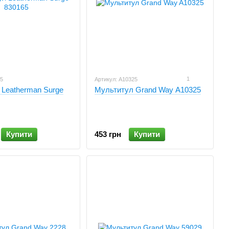
1
65
Артикул: A10325
 Leatherman Surge
Мультитул Grand Way A10325
Купити
453 грн
Купити