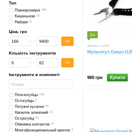
Тип
Повнорозмірні
189
Кишенькові
15
Набори
11
Ціна, грн
Хіт
Від Ціна, грн
До Ціна, грн
ОК
Артикул: G204
Мультитул Ganzo G2
Кількість інструментів
Від Кількість інструментів
До Кількість інструментів
ОК
Інструменти в комплекті
960 грн
Купити
Плоскогубцы
143
Остогубцы
2
Потужні кусачки
55
Напилок алмазний
14
Острогубці
80
Обжимка контактов
23
Многофункциональный крючок
9