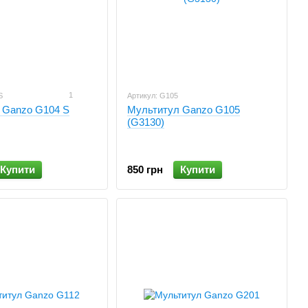
1
S
Артикул: G105
 Ganzo G104 S
Мультитул Ganzo G105
(G3130)
Купити
850 грн
Купити