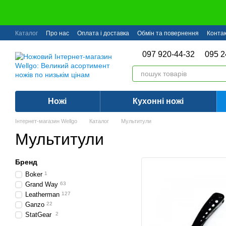
Перейти до основного контенту
Каталог
Про нас
Оплата і доставка
Обмін та повернення
Конта
097 920-44-32
095 2
Ножі
Кухонні ножі
Інтернет-магазин Wellgo
Каталог
Мультитули
Мультитули
Бренд
Boker
1
Grand Way
63
Leatherman
127
Ganzo
22
StatGear
2