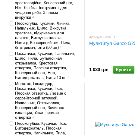
хрестоподібна, Консервний ніж,
Ніж, Лінійка, Інструмент для
чищення риби, 3 плоскі
викрутки
2
Плоскогубці, Кусачки, Лінійка,
Напильник, Шило, Викрутка
хрестова, відкривачка для
Артикул: G201-B
пляшок, Викрутка плоска,
Ножиці, Консервний ніж, Пила,
Мультитул Ganzo G2
бітотримач, Біти (50 шт)
1
Пассатижи, Кусачки, Напильник,
Шило, Пила, Бутылочная
открывалка, Крестовая
отвертка, Плоская отвертка,
1 030 грн
Купити
Консервный нож, Нож,
Битодержатель, Биты 10 шт
1
Молоток, Гвоздодер,
Пассатижи, Кусачки, Нож,
Плоская отвертка, Лезвие с
серрейторной заточкой,
Напильник, Открывалка,
Консервный нож, Зачистка
изоляции, Узкая прямая
отвертка
1
Плоскогубцы, Кусачки, Нож,
Битодержатель, Плоская
отвертка, Напильник, Пила,