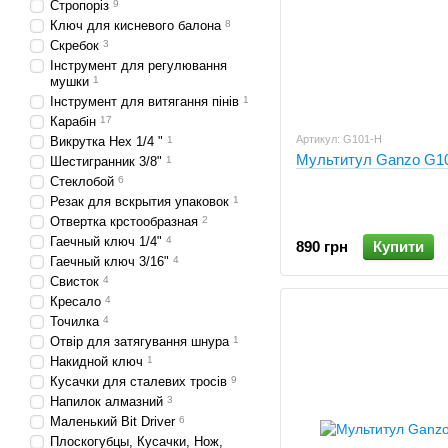
Стропоріз
9
Ключ для кисневого балона
8
Скребок
3
Інструмент для регулювання
мушки
1
Інструмент для витягання пінів
1
Карабін
17
Артикул: G101-H
Викрутка Нех 1/4 "
1
Мультитул Ganzo G1
Шестигранник 3/8"
1
Стеклобой
6
Резак для вскрытия упаковок
1
Отвертка крстообразная
2
Гаечный ключ 1/4"
4
890 грн
Купити
Гаечный ключ 3/16"
4
Свисток
4
Кресало
4
Точилка
4
Отвір для затягування шнура
1
Накидной ключ
1
Кусачки для сталевих тросів
9
Напилок алмазний
3
Маленький Bit Driver
6
Плоскогубцы, Кусачки, Нож,