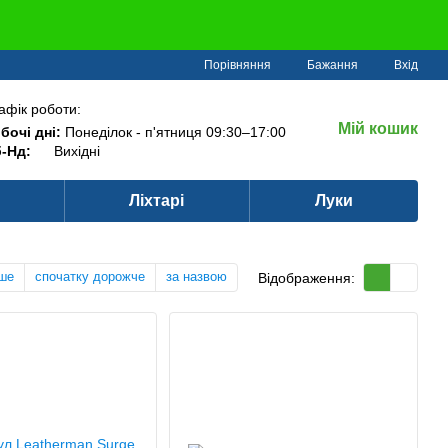
Порівняння
Бажання
Вхід
афік роботи:
Мій кошик
бочі дні:
Понеділок - п'ятниця 09:30–17:00
-Нд:
Вихідні
Ліхтарі
Луки
ше
спочатку дорожче
за назвою
Відображення: