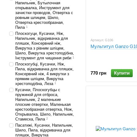
Напильник, Бутылочная
открывалка, Инструмент для
зачистки проводов, Отвертка с
ровным шлицем, Шило,
Отвертка крестообразная,
Пила
1
Плоскогуци, Кусачки, Ніж,
Напильник, відкривачка для
Артикул: G106
пляшок, Консервний ніж,
Мультитул Ganzo G1
Викрутка з рівним шліцем,
Шило, Викрутка хрестоподібна,
Інструмент для чищення риби
1
Плоскогубці, Кусачки, Ніж,
Пила, відкривачка для пляшок,
770 грн
Купити
Консервний ніж, 4 викрутки з
прямим шліцем, Викрутка
хрестоподібна, Леза
1
Кусачки, Плоскогубцы с
пружиной для отброса,
Напильник, 2 маленькие
плоские отвертки, Маленькая
крестообразная отвертка, Нож,
Открывалка, Шило, Напильник,
Стамеска, Пила
2
Пасатижі, Кусачки, Напильник,
Шило, Пила, відкривачка для
пляшок, Викрутка