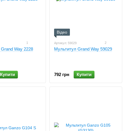
Відео
1
2
Артикул: 59029
 Grand Way 2228
Мультитул Grand Way 59029
Купити
792 грн
Купити