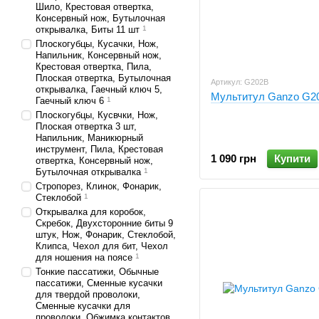
Шило, Крестовая отвертка,
Консервный нож, Бутылочная
открывалка, Биты 11 шт
1
Плоскогубцы, Кусачки, Нож,
Напильник, Консервный нож,
Крестовая отвертка, Пила,
Плоская отвертка, Бутылочная
Артикул: G202B
открывалка, Гаечный ключ 5,
Мультитул Ganzo G2
Гаечный ключ 6
1
Плоскогубцы, Кусвчки, Нож,
Плоская отвертка 3 шт,
Напильник, Маникюрный
инструмент, Пила, Крестовая
1 090 грн
Купити
отвертка, Консервный нож,
Бутылочная открывалка
1
Стропорез, Клинок, Фонарик,
Стеклобой
1
Открывалка для коробок,
Скребок, Двухсторонние биты 9
штук, Нож, Фонарик, Стеклобой,
Клипса, Чехол для бит, Чехол
для ношения на поясе
1
Тонкие пассатижи, Обычные
пассатижи, Сменные кусачки
для твердой проволоки,
Сменные кусачки для
проволоки, Обжимка контактов,