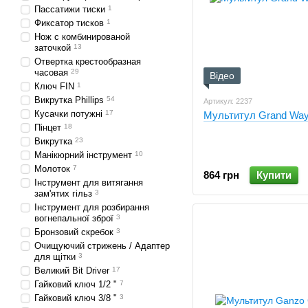
Пассатижи тиски
1
Фиксатор тисков
1
Нож с комбинированой
заточкой
13
Отвертка крестообразная
часовая
29
Відео
Ключ FIN
1
Викрутка Phillips
54
Артикул: 2237
Кусачки потужні
17
Мультитул Grand Wa
Пінцет
18
Викрутка
23
Манікюрний інструмент
10
Молоток
7
864 грн
Купити
Інструмент для витягання
зам'ятих гільз
3
Інструмент для розбирання
вогнепальної зброї
3
Бронзовий скребок
3
Очищуючий стрижень / Адаптер
для щітки
3
Великий Bit Driver
17
Гайковий ключ 1/2 "
7
Гайковий ключ 3/8 "
3