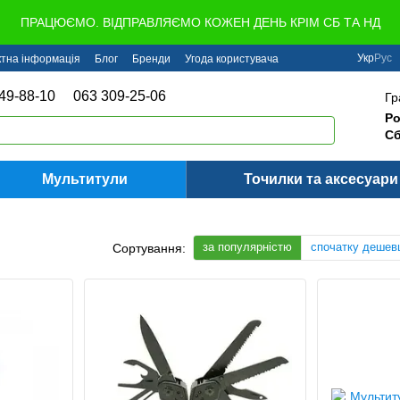
ПРАЦЮЄМО. ВІДПРАВЛЯЄМО КОЖЕН ДЕНЬ КРІМ СБ ТА НД
Укр
Рус
ктна інформація
Блог
Бренди
Угода користувача
49-88-10
063 309-25-06
Гр
Ро
Сб
Мультитули
Точилки та аксесуари
за популярністю
спочатку дешев
Сортування: