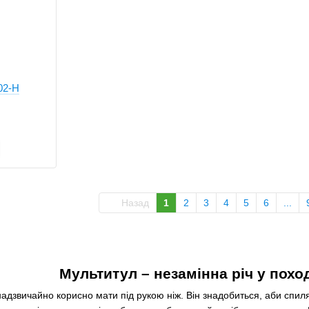
02-H
Назад
1
2
3
4
5
6
...
Мультитул – незамінна річ у похо
дзвичайно корисно мати під рукою ніж. Він знадобиться, аби спиляти