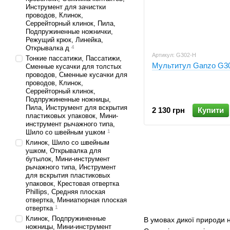
Инструмент для зачистки
проводов, Клинок,
Серрейторный клинок, Пила,
Подпружиненные ножнички,
Режущий крюк, Линейка,
Открывалка д
4
Артикул: G302-H
Тонкие пассатижи, Пассатижи,
Мультитул Ganzo G3
Сменные кусачки для толстых
проводов, Сменные кусачки для
проводов, Клинок,
Серрейторный клинок,
Подпружиненные ножницы,
Пила, Инструмент для вскрытия
2 130 грн
Купити
пластиковых упаковок, Мини-
инструмент рычажного типа,
Шило со швейным ушком
1
Клинок, Шило со швейным
ушком, Открывалка для
бутылок, Мини-инструмент
рычажного типа, Инструмент
для вскрытия пластиковых
упаковок, Крестовая отвертка
Phillips, Средняя плоская
отвертка, Миниатюрная плоская
отвертка
1
Клинок, Подпружиненные
В умовах дикої природи на
ножницы, Мини-инструмент