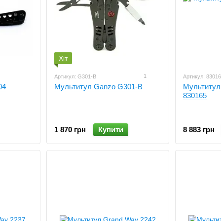
Хіт
1
Артикул: G301-B
Артикул: 8301
04
Мультитул Ganzo G301-В
Мультитул
830165
1 870 грн
Купити
8 883 грн