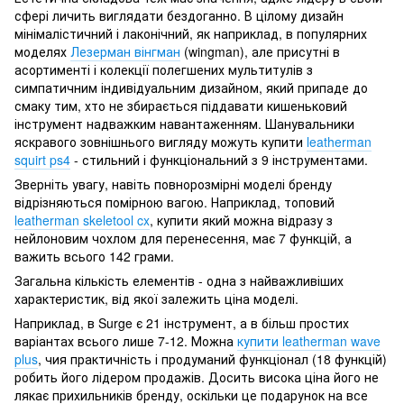
сфері личить виглядати бездоганно. В цілому дизайн
мінімалістичний і лаконічний, як наприклад, в популярних
моделях
Лезерман вінгман
(wingman), але присутні в
асортименті і колекції полегшених мультитулів з
симпатичним індивідуальним дизайном, який припаде до
смаку тим, хто не збирається піддавати кишеньковий
інструмент надважким навантаженням. Шанувальники
яскравого зовнішнього вигляду можуть купити
leatherman
squirt ps4
- стильний і функціональний з 9 інструментами.
Зверніть увагу, навіть повнорозмірні моделі бренду
відрізняються помірною вагою. Наприклад, топовий
leatherman skeletool cx
, купити який можна відразу з
нейлоновим чохлом для перенесення, має 7 функцій, а
важить всього 142 грами.
Загальна кількість елементів - одна з найважливіших
характеристик, від якої залежить ціна моделі.
Наприклад, в Surge є 21 інструмент, а в більш простих
варіантах всього лише 7-12. Можна
купити leatherman wave
plus
, чия практичність і продуманий функціонал (18 функцій)
робить його лідером продажів. Досить висока ціна його не
лякає прихильників бренду, оскільки це подарунок на все