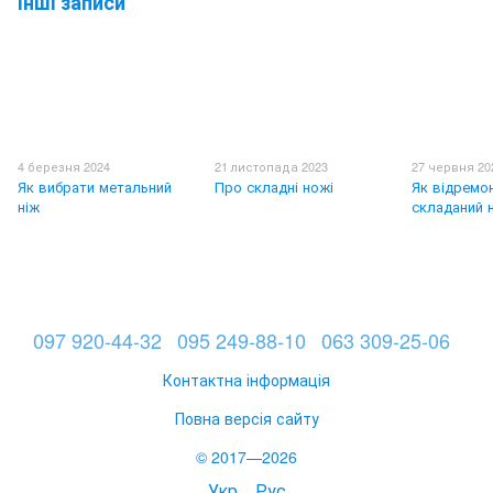
Інші записи
4 березня 2024
21 листопада 2023
27 червня 20
Як вибрати метальний
Про складні ножі
Як відремо
ніж
складаний 
097 920-44-32
095 249-88-10
063 309-25-06
Контактна інформація
Повна версія сайту
© 2017—2026
Укр
Рус