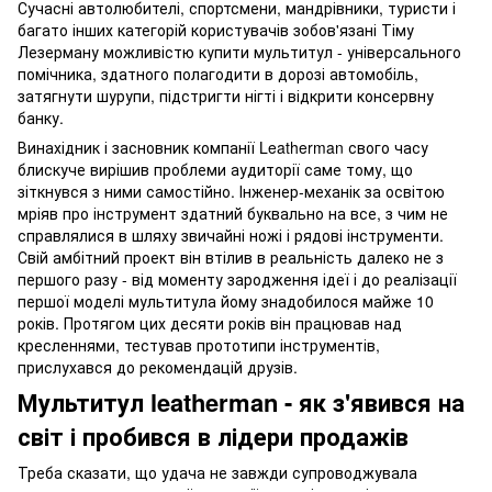
Сучасні автолюбителі, спортсмени, мандрівники, туристи і
багато інших категорій користувачів зобов'язані Тіму
Лезерману можливістю купити мультитул - універсального
помічника, здатного полагодити в дорозі автомобіль,
затягнути шурупи, підстригти нігті і відкрити консервну
банку.
Винахідник і засновник компанії Leatherman свого часу
блискуче вирішив проблеми аудиторії саме тому, що
зіткнувся з ними самостійно. Інженер-механік за освітою
мріяв про інструмент здатний буквально на все, з чим не
справлялися в шляху звичайні ножі і рядові інструменти.
Свій амбітний проект він втілив в реальність далеко не з
першого разу - від моменту зародження ідеї і до реалізації
першої моделі мультитула йому знадобилося майже 10
років. Протягом цих десяти років він працював над
кресленнями, тестував прототипи інструментів,
прислухався до рекомендацій друзів.
Мультитул leatherman - як з'явився на
світ і пробився в лідери продажів
Треба сказати, що удача не завжди супроводжувала