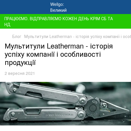
ПРАЦЮЄМО. ВІДПРАВЛЯЄМО КОЖЕН ДЕНЬ КРІМ СБ ТА
НД
Блог
Мультитули Leatherman - історія успіху компанії і осо
Мультитули Leatherman - історія
успіху компанії і особливості
продукції
2 вересня 2021