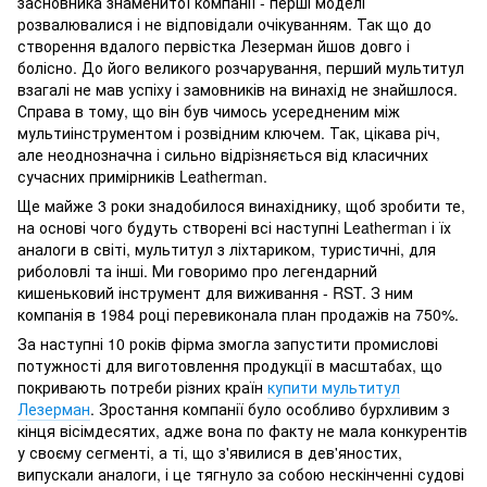
засновника знаменитої компанії - перші моделі
розвалювалися і не відповідали очікуванням. Так що до
створення вдалого первістка Лезерман йшов довго і
болісно. До його великого розчарування, перший мультитул
взагалі не мав успіху і замовників на винахід не знайшлося.
Справа в тому, що він був чимось усередненим між
мультиінструментом і розвідним ключем. Так, цікава річ,
але неоднозначна і сильно відрізняється від класичних
сучасних примірників Leatherman.
Ще майже 3 роки знадобилося винахіднику, щоб зробити те,
на основі чого будуть створені всі наступні Leatherman і їх
аналоги в світі, мультитул з ліхтариком, туристичні, для
риболовлі та інші. Ми говоримо про легендарний
кишеньковий інструмент для виживання - RST. З ним
компанія в 1984 році перевиконала план продажів на 750%.
За наступні 10 років фірма змогла запустити промислові
потужності для виготовлення продукції в масштабах, що
покривають потреби різних країн
купити мультитул
Лезерман
. Зростання компанії було особливо бурхливим з
кінця вісімдесятих, адже вона по факту не мала конкурентів
у своєму сегменті, а ті, що з'явилися в дев'яностих,
випускали аналоги, і це тягнуло за собою нескінченні судові