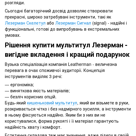
розгляди.
Сьогодні багаторічний досвід дозволяє створювати
прекрасні, широко затребувані інструменти, такі як
Лезерман Скелетул
або
Лезерман Сигнал
(signal) - надійні і
функціональні, готові до випробувань в екстремальних
умовах.
Рішення купити мультитул Лезерман -
вигідне вкладення і кращий подарунок
Вузька спеціалізація компанія Leatherman - величезна
перевага в очах споживчої аудиторії. Концепція
інструментів виділяє 3 речі:
— ергономіка;
— виняткова якість матеріалів;
— безліч корисних опцій.
Будь-який
кишеньковий мультитул
, який ви візьмете в руки,
розкривається чітко і без надмірного зусилля, а інструменти
в ньому фіксуються надійно. Яким би з них ви не
користувалися, форма рукояті і її матеріал гарантують
надійність хвату і комфорт.
Естетична складова теж має значення, адже лідеру в своїй