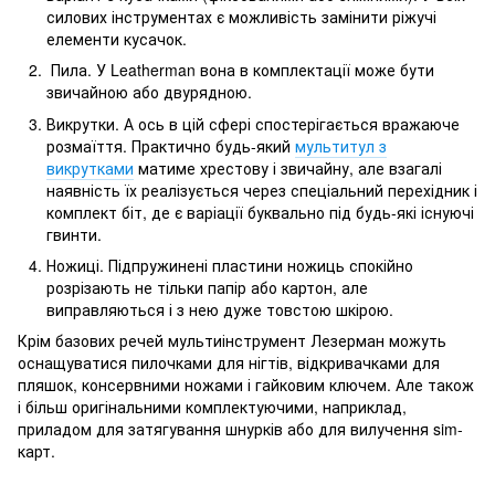
силових інструментах є можливість замінити ріжучі
елементи кусачок.
Пила. У Leatherman вона в комплектації може бути
звичайною або двурядною.
Викрутки. А ось в цій сфері спостерігається вражаюче
розмаїття. Практично будь-який
мультитул з
викрутками
матиме хрестову і звичайну, але взагалі
наявність їх реалізується через спеціальний перехідник і
комплект біт, де є варіації буквально під будь-які існуючі
гвинти.
Ножиці. Підпружинені пластини ножиць спокійно
розрізають не тільки папір або картон, але
виправляються і з нею дуже товстою шкірою.
Крім базових речей мультиінструмент Лезерман можуть
оснащуватися пилочками для нігтів, відкривачками для
пляшок, консервними ножами і гайковим ключем. Але також
і більш оригінальними комплектуючими, наприклад,
приладом для затягування шнурків або для вилучення sim-
карт.