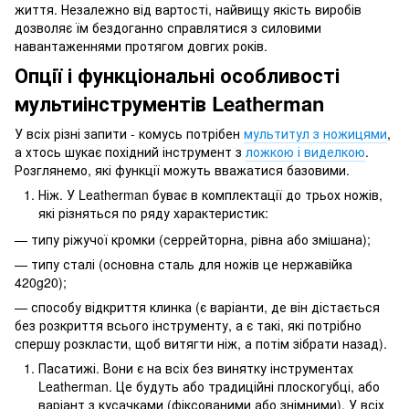
життя. Незалежно від вартості, найвищу якість виробів
дозволяє їм бездоганно справлятися з силовими
навантаженнями протягом довгих років.
Опції і функціональні особливості
мультиінструментів Leatherman
У всіх різні запити - комусь потрібен
мультитул з ножицями
,
а хтось шукає похідний інструмент з
ложкою і виделкою
.
Розглянемо, які функції можуть вважатися базовими.
Ніж. У Leatherman буває в комплектації до трьох ножів,
які різняться по ряду характеристик:
— типу ріжучої кромки (серрейторна, рівна або змішана);
— типу сталі (основна сталь для ножів це нержавійка
420g20);
— способу відкриття клинка (є варіанти, де він дістається
без розкриття всього інструменту, а є такі, які потрібно
спершу розкласти, щоб витягти ніж, а потім зібрати назад).
Пасатижі. Вони є на всіх без винятку інструментах
Leatherman. Це будуть або традиційні плоскогубці, або
варіант з кусачками (фіксованими або знімними). У всіх