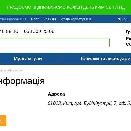
ПРАЦЮЄМО. ВІДПРАВЛЯЄМО КОЖЕН ДЕНЬ КРІМ СБ ТА НД
Укр
Рус
ктна інформація
Блог
Бренди
Угода користувача
49-88-10
063 309-25-06
Гр
Ро
Сб
Мультитули
Точилки та аксесуари
ктна інформація
інформація
Адреса
01013, Київ, вул. Будіндустрії, 7, оф. 2
к