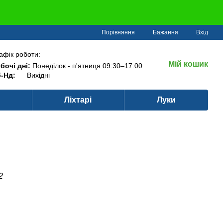
Порівняння
Бажання
Вхід
афік роботи:
Мій кошик
бочі дні:
Понеділок - п'ятниця 09:30–17:00
-Нд:
Вихідні
Ліхтарі
Луки
2