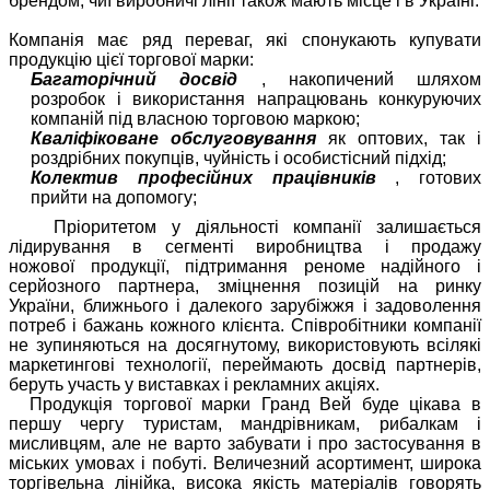
брендом, чиї виробничі лінії також мають місце і в Україні.
Компанія має ряд переваг, які спонукають купувати
продукцію цієї торгової марки:
Багаторічний досвід
, накопичений шляхом
розробок і використання напрацювань конкуруючих
компаній під власною торговою маркою;
Кваліфіковане обслуговування
як оптових, так і
роздрібних покупців, чуйність і особистісний підхід;
Колектив професійних працівників
, готових
прийти на допомогу;
Пріоритетом у діяльності компанії залишається
лідирування в сегменті виробництва і продажу
ножової продукції, підтримання реноме надійного і
серйозного партнера, зміцнення позицій на ринку
України, ближнього і далекого зарубіжжя і задоволення
потреб і бажань кожного клієнта.
Співробітники компанії
не зупиняються на досягнутому, використовують всілякі
маркетингові технології, переймають досвід партнерів,
беруть участь у виставках і рекламних акціях.
Продукція торгової марки Гранд Вей буде цікава в
першу чергу туристам, мандрівникам, рибалкам і
мисливцям, а
ле не варто забувати і про застосування в
міських умовах і побуті.
Величезний асортимент, широка
торгівельна лінійка, висока якість матеріалів говорять