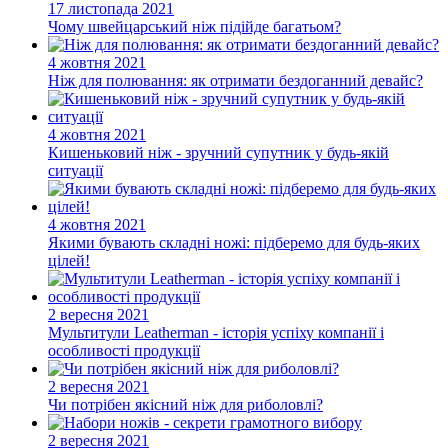
17 листопада 2021
Чому швейцарський ніж підійде багатьом?
4 жовтня 2021
Ніж для полювання: як отримати бездоганний девайс?
4 жовтня 2021
Кишеньковий ніж - зручний супутник у будь-якій
ситуації
4 жовтня 2021
Якими бувають складні ножі: підберемо для будь-яких
цілей!
2 вересня 2021
Мультитули Leatherman - історія успіху компанії і
особливості продукції
2 вересня 2021
Чи потрібен якісний ніж для риболовлі?
2 вересня 2021