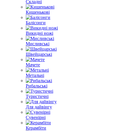
Складні
Кишенькові
Балісонги
Викидні ножі
Мисливські
Швейцарські
Мачете
Метальні
Рибальські
Туристичні
Для дайвінгу
Сувенірні
Керамбіти