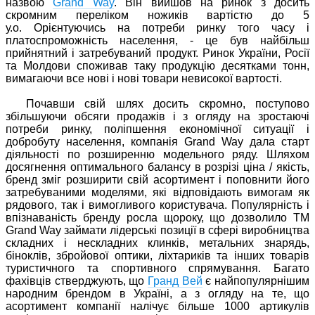
назвою
Grand Way
.
Він вийшов на ринок з досить
скромним переліком ножиків вартістю до 5
у.о.
Орієнтуючись на потреби ринку того часу і
платоспроможність населення, - це був найбільш
прийнятний і затребуваний продукт.
Ринок України, Росії
та Молдови споживав таку продукцію десятками тонн,
вимагаючи все нові і нові товари невисокої вартості.
Почавши свій шлях досить скромно, поступово
збільшуючи обсяги продажів і з огляду на зростаючі
потреби ринку, поліпшення економічної ситуації і
добробуту населення, компанія Grand Way дала старт
діяльності по розширенню модельного ряду.
Шляхом
досягнення оптимального балансу в розрізі ціна / якість,
бренд зміг розширити свій асортимент і поповнити його
затребуваними моделями, які відповідають вимогам як
рядового, так і вимогливого користувача.
Популярність і
впізнаваність бренду росла щороку, що дозволило ТМ
Grand Way займати лідерські позиції в сфері виробництва
складних і нескладних клинків, метальних знарядь,
біноклів, збройової оптики, ліхтариків та інших товарів
туристичного та спортивного спрямування.
Багато
фахівців стверджують, що
Гранд Вей
є найпопулярнішим
народним брендом в Україні, а з огляду на те, що
асортимент компанії налічує більше 1000 артикулів