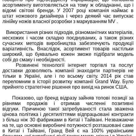
асортименту виготовляється на тому ж обладнанні, що і
відомі світові бренди.
У 2007 році компанія наймає в
штат ножового дизайнера і через деякий час випускає
лінійку ножів власної розробки з маркуванням
MV
.
Використання різних підходів, різноманітних матеріалів,
несхожих і часом складно поєднуваних, а також різних
сучасних методів виробництва забезпечують продукції
варіативність.
Внаслідок, асортимент товарів настільки
широкий, що буквально кожен зможе підібрати модель
собі до смаку і необхідності.
Розвинені технології інтернет торгівлі та послуг
доставки дозволяють компанії знаходити партнерів не
тільки в Україні, але і по всьому світу.
2014 рік став
переломним в історії розвитку компанії
Grand Way.
Було
прийнято стратегічне рішення про вихід на ринок США.
Показово, що бренд відразу зайняв топові позиції за
рівнями продажів і отримав численні позитивні
відгуки.
Причиною такої затребуваності стала зважена
цінова політика і десятиліттями відпрацьовані контракти
з більш ніж 30 фабриками в Китаї і Тайвані.
Незважаючи
на те, що основні виробничі потужності розташовані саме
в Китаї і Тайвані, Гранд Вей є на 100% українським