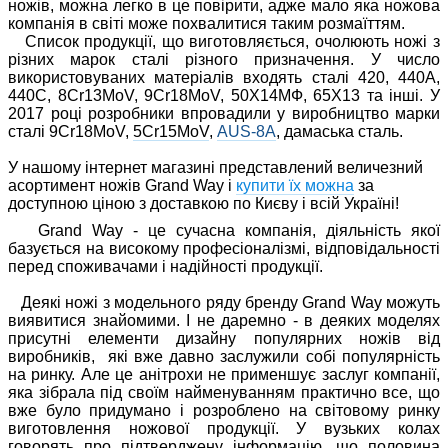
ножів, можна легко в це повірити, адже мало яка ножова
компанія в світі може похвалитися таким розмаїттям.
Список продукції, що виготовляється, очолюють ножі з
різних марок сталі різного призначення.
У число
використовуваних матеріалів входять сталі
420, 440A,
440С, 8Cr13MoV, 9Cr18MoV, 50X14МФ, 65Х13 та інші.
У
2017 році розробники впровадили у виробництво марки
сталі 9Cr18MoV,
5Cr15MoV
,
AUS-8A
, дамаська сталь.
У нашому інтернет магазині представлений величезний
асортимент ножів Grand Way і
купити їх можна
за
доступною ціною з доставкою по Києву і всій Україні!
Grand Way - це сучасна компанія, діяльність якої
базується на високому професіоналізмі, відповідальності
перед споживачами і надійності продукції.
Деякі ножі з модельного ряду бренду
Grand Way можуть
виявитися знайомими.
І не даремно - в деяких моделях
присутні елементи дизайну популярних ножів від
виробників, які вже давно заслужили собі популярність
на ринку.
Але це анітрохи не применшує заслуг компанії,
яка зібрала під своїм найменуванням практично все, що
вже було придумано і розроблено на світовому ринку
виготовлення ножової продукції.
У вузьких колах
говорять про підтверджену інформацію, що половина