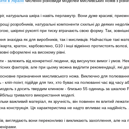
ити в Україні
численні різновиди моделей мисливських ножів з різни
ріг, натуральна шкіра і навіть перламутр. Вони дуже красиві, приємн
рощі розробників, натуральні компоненти схильні до деяких недолікі
логою, шкіряні рукояті при тиску втрачають свою форму. Так, зовніш
жня знахідка як для виробників, так і мисливців. Найчастіше такі ма
ікарта, кратон, карбоволкно, G10 і інші відмінно протистоять вол
 зовні оформлені на високому рівні.
ти - залежить від конкретної людини, від висунутих вимог і умов.
тісних факторів, але при цьому можна виділити рекомендації, які д
 основне призначення мисливського ножа. Виключно для полювання п
- кліп-поінт, підійде для тих, хто буває на полюванні час від часу а
модель з досить твердим клинком - близько 55 одиниць за шкалою 
найбільш тривалого використання моделі.
ільки важливий матеріал, як зручність, він повинен як влитий лежат
сна конструкція. Ця характеристика не надто впливає на надійність.
ів, виглядають вони переконливо і викликають захоплення, але на пр
венірами.