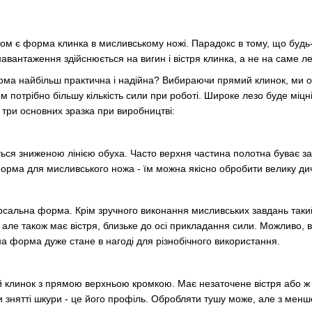
м є ​​форма клинка в мисливському ножі. Парадокс в тому, що будь-я
авантаження здійснюється на вигин і вістря клинка, а не на саме ле
форма найбільш практична і надійна? Вибираючи прямий клинок, ми 
ом потрібно більшу кількість сили при роботі. Широке лезо буде міц
три основних зразка при виробництві:
ься зниженою лінією обуха. Часто верхня частина полотна буває за
рма для мисливського ножа - їм можна якісно обробити велику дич
рсальна форма. Крім зручного виконання мисливських завдань такий
, але також має вістря, близьке до осі прикладання сили. Можливо, 
на форма дуже стане в нагоді для різнобічного використання.
 клинок з прямою верхньою кромкою. Має незаточене вістря або ж 
 знятті шкури - це його профіль. Обробляти тушу може, але з менш