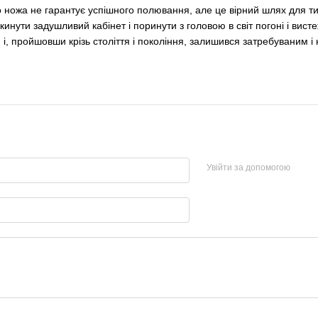
 ножа не гарантує успішного полювання, але це вірний шлях для т
кинути задушливий кабінет і поринути з головою в світ погоні і вис
 і, пройшовши крізь століття і покоління, залишився затребуваним і
Увійти за допомогою