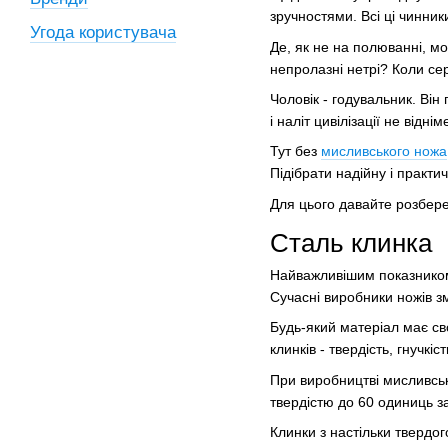
зручностями. Всі ці чинни
Угода користувача
Де, як не на полюванні, мо
непролазні нетрі? Коли се
Чоловік - годувальник. Він
і наліт цивілізації не від
Тут без
мисливського ножа
Підібрати надійну і практ
Для цього давайте розбере
Сталь клинка
Найважливішим показником 
Сучасні виробники ножів зм
Будь-який матеріал має сво
клинків - твердість, гнучкіс
При виробництві мисливсь
твердістю до 60 одиниць з
Клинки з настільки твердо