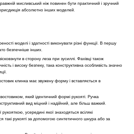
равжній мисливський ніж повинен бути практичний і зручний
е юрисдикція абсолютно інших моделей.
еності моделі і здатності виконувати різні функції. В першу
ато безпечніше інших.
сковзнути в сторону леза при зусиллі. Фахівці також
сть і високу безпеку, така конструктивна особливість значно
ції.
востовик клинка має звужену форму і вставляється в
 хвостовиком, який ідентичний формі рукояті. Ручка
труктивний вид міцний і надійний, але більш важкий.
 рукояткою, усередині якої знаходяться всілякі
ься такі рукояті за допомогою синтетичного шнура або за