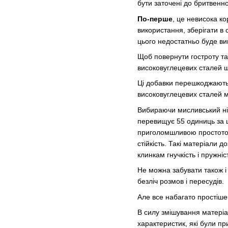
бути заточені до бритвенної
По-перше
, це невисока ко
використання, зберігати в 
цього недостатньо буде ви
Щоб повернути гостроту та
високовуглецевих сталей ш
Ці добавки перешкоджають 
високовуглецевих сталей міц
Вибираючи мисливський ніж,
перевищує 55 одиниць за 
приголомшливою простотою.
стійкість. Такі матеріали 
клинкам гнучкість і пружніс
Не можна забувати також і
безліч розмов і пересудів.
Але все набагато простіше
В силу змішування матеріа
характеристик, які були пр