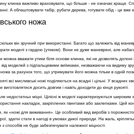
ну клинка важливо враховувати, що більше - не означає краще. Сп
ванні. А облаштовувати табір, рубати дерева, готувати обід - це вж
вського ножа
аскільки він зручний при використанні. Багато що залежить від маневр
рати моделі з гардою (утиком). Вони не дуже маневрені, але набаг
можна вважати утики біля основи клинка, які не дозволять долоні зі
від моделей з підпальцевими виїмками, незважаючи на видиму зручні
ожа за рахунок того, що утримувати його можна тільки в одній пози
яті всі мисливські ножі поділяються на всадні і цільні. У всадних х
е виготовлятися досить довгим і навіть доходити до кінця рукояті.
і, але недостатньо міцні. Цілісні ж моделі характеризуються широким
истання накладок, закріплених гвинтами або заклепками. Цей конс
, як «ножі для виживання». Це особливий вид виробів з порожнистої
ої, здатні стати в нагоді в умовах дикої природи. На жаль, кріплят
 з способів не буде забезпечувати належної міцності.