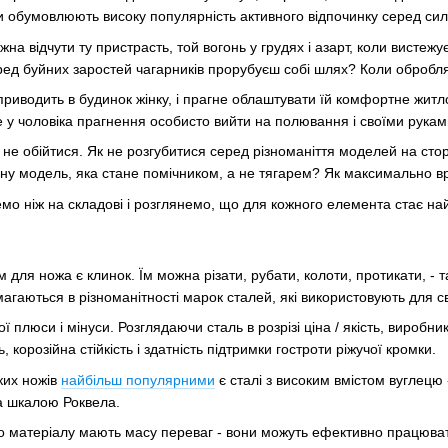
ки обумовлюють високу популярність активного відпочинку серед си
жна відчути ту пристрасть, той вогонь у грудях і азарт, коли висте
ред буйних заростей чагарників прорубуєш собі шлях? Коли обробл
 приводить в будинок жінку, і прагне облаштувати їй комфортне житло
німе у чоловіка прагнення особисто вийти на полювання і своїми рука
не обійтися. Як не розгубитися серед різноманіття моделей на сто
ичну модель, яка стане помічником, а не тягарем? Як максимально в
мо ніж на складові і розглянемо, що для кожного елемента стає н
для ножа є клинок. Їм можна різати, рубати, колоти, протикати, - 
агаються в різноманітності марок сталей, які використовують для св
ї плюси і мінуси. Розглядаючи сталь в розрізі ціна / якість, виробни
ть, корозійна стійкість і здатність підтримки гостроти ріжучої кромки.
ких ножів
найбільш популярними
є сталі з високим вмістом вуглецю
а шкалою Роквела.
го матеріалу мають масу переваг - вони можуть ефективно працюват