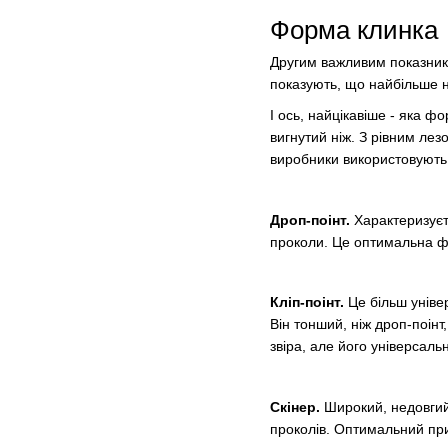
Форма клинка
Другим важливим показнико
показують, що найбільше н
І ось, найцікавіше - яка 
вигнутий ніж. З рівним лез
виробники використовують 
Дроп-поінт.
Характеризуєт
проколи. Це оптимальна фо
Кліп-поінт.
Це більш уніве
Він тонший, ніж дроп-поінт
звіра, але його універсаль
Скінер.
Широкий, недовгий
проколів. Оптимальний при