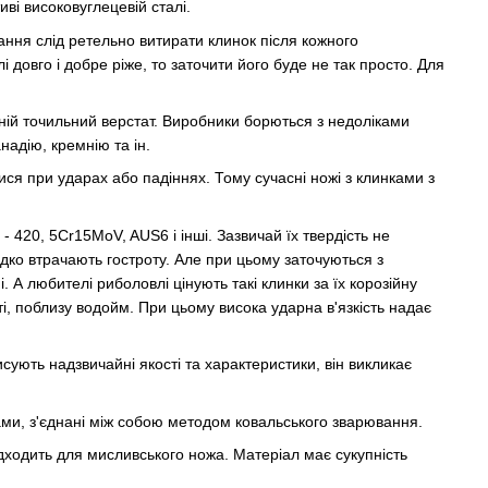
иві високовуглецевій сталі.
ігання слід ретельно витирати клинок після кожного
і довго і добре ріже, то заточити його буде не так просто. Для
жній точильний верстат. Виробники борються з недоліками
адію, кремнію та ін.
ся при ударах або падіннях. Тому сучасні ножі з клинками з
 420, 5Cr15MoV, AUS6 і інші. Зазвичай їх твердість не
ко втрачають гостроту. Але при цьому заточуються з
А любителі риболовлі цінують такі клинки за їх корозійну
сті, поблизу водойм. При цьому висока ударна в'язкість надає
ують надзвичайні якості та характеристики, він викликає
ками, з'єднані між собою методом ковальського зварювання.
дходить для мисливського ножа. Матеріал має сукупність