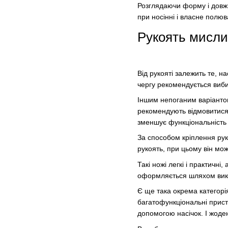
Розглядаючи форму і довжи
при носінні і власне полю
Рукоять мисли
Від рукояті залежить те, н
чергу рекомендується виби
Іншим непоганим варіантом 
рекомендують відмовитися 
зменшує функціональність н
За способом кріплення руко
рукоять, при цьому він мож
Такі ножі легкі і практичн
оформляється шляхом викор
Є ще така окрема категорія
багатофункціональні пристр
допомогою насічок. І жоден