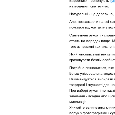
Виробники пропонують
куп
натуральні і синтетичні.
Натуральні - це деревина, 
Але, незважаючи на всі хит
псується від контакту з во
Синтетичні рукояті - справ
стоять на порядок вище. М
того ж приємні тактильно і
Який мисливський ніж купи
враховувати безліч особис
Потрібно визначитися, яке
Більш універсальна модель 
Рекомендується вибирати 
твердості і гнучкості для 
При виборі рукояті не наст
значення - всадна або цілі
мисливців.
Уникайте величезних клинк
поруч з фотографіями і су