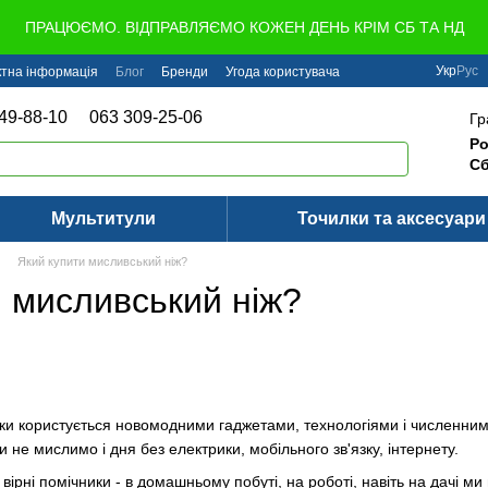
ПРАЦЮЄМО. ВІДПРАВЛЯЄМО КОЖЕН ДЕНЬ КРІМ СБ ТА НД
Укр
Рус
ктна інформація
Блог
Бренди
Угода користувача
49-88-10
063 309-25-06
Гр
Ро
Сб
Мультитули
Точилки та аксесуари
Який купити мисливський ніж?
и мисливський ніж?
ки користується новомодними гаджетами, технологіями і численним
 не мислимо і дня без електрики, мобільного зв'язку, інтернету.
ірні помічники - в домашньому побуті, на роботі, навіть на дачі 