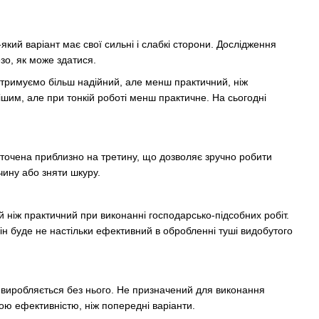
кий варіант має свої сильні і слабкі сторони. Дослідження
зо, як може здатися.
отримуємо більш надійний, але менш практичний, ніж
нішим, але при тонкій роботі менш практичне. На сьогодні
точена приблизно на третину, що дозволяє зручно робити
ину або зняти шкуру.
 ніж практичний при виконанні господарсько-підсобних робіт.
він буде не настільки ефективний в обробленні туші видобутого
виробляється без нього. Не призначений для виконання
ою ефективністю, ніж попередні варіанти.