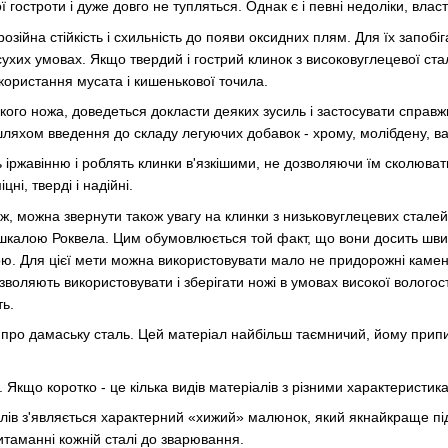
 гостроти і дуже довго не тупляться. Однак є і певні недоліки, власт
розійна стійкість і схильність до появи оксидних плям. Для їх запоб
сухих умовах. Якщо твердий і гострий клинок з високовуглецевої стал
користання мусата і кишенькової точила.
кого ножа, доведеться докласти деяких зусиль і застосувати справ
ляхом введення до складу легуючих добавок - хрому, молібдену, ван
іржавінню і роблять клинки в'язкішими, не дозволяючи їм сколювати
ні, тверді і надійні.
 можна звернути також увагу на клинки з низьковуглецевих сталей -
шкалою Роквела. Цим обумовлюється той факт, що вони досить швид
 Для цієї мети можна використовувати мало не придорожні камені. 
дозволяють використовувати і зберігати ножі в умовах високої волого
ть.
 про дамаську сталь. Цей матеріал найбільш таємничий, йому припис
. Якщо коротко - це кілька видів матеріалів з різними характеристи
лів з'являється характерний «хижий» малюнок, який якнайкраще пі
итаманні кожній сталі до зварювання.