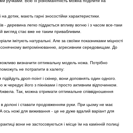
ми ручками. Всю їх різноманітність можна поділити на
і на дотик, мають гарні зносостійки характеристики.
в - деревина легко піддається впливу вогню і з часом все-таки
ній вигляд стає вже не таким привабливим.
теріали імітують натуральні. Але за своїми показниками міцності
озі, сонячному випромінюванню, агресивним середовищам. До
 Неможливо визначити оптимальну модель ножа. Потрібно
опоможуть не потрапити в халепу:
ідійдуть дроп-поінт і скінер, вони доповнять один одного.
бо ж чередує його з пікніками і просто активним відпочинком.
Роквела. Так, можна отримати оптимальне співвідношення
и в долоні і ставати продовженням руки. При цьому не має
 А ось ножі для виживання - це не дуже вдалий варіант для
актиці вони не застосовуються і місце їм на камінній полиці