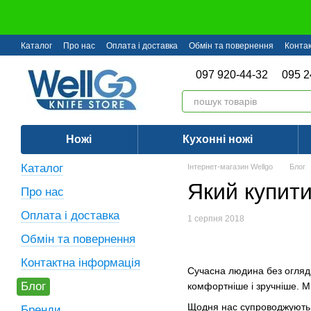
Перейти до основного контенту
Каталог
Про нас
Оплата і доставка
Обмін та повернення
Конта
097 920-44-32
095 2
Ножі
Кухонні ножі
Каталог
Інтернет-магазин Wellgo
Блог
Який купит
Про нас
Оплата і доставка
1 серпня 2018
Обмін та повернення
Контактна інформація
Сучасна людина без огляд
Блог
комфортніше і зручніше. Ми
Щодня нас супроводжують в
Бренди