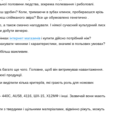
льної половини людства, зокрема полювання і риболовлі.
жуєш здобич? Коли, тримаючи в зубах клинок, пробираєшся крізь
яєш спійманого звіра? Все це обумовлено генетично .
, а також смачно нагодувати. І ніякої сучасний культурний лиск
ми добути вечерю.
рінках
інтернет магазинів
і купити дійсно потрібний ніж?
рахувати чинники і характеристики, значимі в польових умовах?
айбільш важливим.
та багато ще чого. Головне, щоб він витримував навантаження.
оєї продукції.
ки виділили кілька критеріїв, які грають роль для ножових
 - 440С, AUS8, 4116, ШХ-15, Х12МФ і інші. Зазвичай вони мають
и з твердими і щільними матеріалами, відмінно ріжуть, можуть