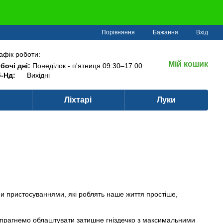
Порівняння
Бажання
Вхід
афік роботи:
Мій кошик
бочі дні:
Понеділок - п'ятниця 09:30–17:00
-Нд:
Вихідні
Ліхтарі
Луки
и пристосуваннями, які роблять наше життя простіше,
ми прагнемо облаштувати затишне гніздечко з максимальними