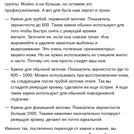
группы.
Можно и на больше, но оставим это
профессионалам.
А вот для быта нам хватит и троих:
Камни для грубой, первичной заточки.
Показатель
зернистости до 600. Такие камни обычно используют для
того чтобы быстро снять с режущей кромки
металл.
Заточите ее, если она совсем тупая.
Или
выровняйте и удалите заметные выбоины и
выкрошивание.
Это очень полезные «реаниматоры»
вашего ножа.
Но не нужно использовать их слишком много
и часто.
Потому что они просто съедят ваш нож.
Камни для обычной заточки.
Показатель зернистости где-то
600 – 1000. Можно использовать при восстановлении ножа,
на следующем после грубой заточки этапе.
Так вы
сгладите режущую кромку, сделаете ее еще острее.
А еще
такие камни используют для обычной повседневной
подтачки.
Камни для финишной заточки.
Показатель зернистости
больше 1000. Такими камнями окончательно полируют
режущую кромку, делают ее почти идеальной.
Именно так, постепенно переходя от камня к камню, вы