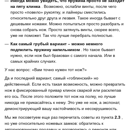
Иногда можно увидеть, что пружина просто не заходит
на пяту клинка
.
Возможно, ослабли винты, после чего
просто «повело» рукоятку, и лайнеры сместились
относительно друг друга и лезвия.
Такое иногда бывает с
дешевыми ножами.
Можно попытаться просто разобрать и
снова собрать нож.
Просто затянуть винты, скорее всего,
уже не поможет.
Так что лучше перебрать полностью.
Как самый грубый вариант – можно немного
подпилить пружину напильником
.
Но такое бывает
нужно, если нож был бракован с самого начала.
Или в
самых крайних случаях.
У нас вопрос: «Вам точно нужен тот нож?»
Да и последний вариант, самый «гоблинский» но
действенный.
Если есть такая возможность, можно превратить
нож в фиксированный привар клинок сваркой или расклепав
его ось.
После этого положите тот нож на полку, но лучше
никогда не прикасайтесь к нему.
Это уже не нож, а экспонат,
демонстрирующий вашу настойчивость и несокрушимость.
Мы же посоветуем еще раз перечитать советы из пункта
2.3
,
но уже относительно ножевых замков: обратитесь к
авторизованному продавцу и договоритесь о ремонте или