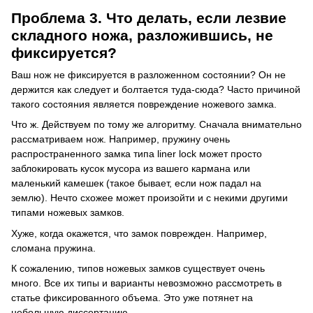
Проблема 3. Что делать, если лезвие
складного ножа, разложившись, не
фиксируется?
Ваш нож не фиксируется в разложенном состоянии?
Он не
держится как следует и болтается туда-сюда?
Часто причиной
такого состояния является повреждение ножевого замка.
Что ж.
Действуем по тому же алгоритму.
Сначала внимательно
рассматриваем нож.
Например, пружину очень
распространенного замка типа liner lock может просто
заблокировать кусок мусора из вашего кармана или
маленький камешек (такое бывает, если нож падал на
землю).
Нечто схожее может произойти и с некими другими
типами ножевых замков.
Хуже, когда окажется, что замок поврежден.
Например,
сломана пружина.
К сожалению, типов ножевых замков существует очень
много.
Все их типы и варианты невозможно рассмотреть в
статье фиксированного объема.
Это уже потянет на
небольшую диссертацию.