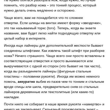
Не нужно бояться разобрать нож, когда нужно, но лучше
помнить, что разбор ножа – это тонкий процесс, который
нужно делать очень медленно и осторожно.
Чаще всего, вам не понадобится что-то сложнее
отвертки.
Если шлицы на винтах имеют форму «звездочки»,
это так называемый торкс (torx).
Теперь, когда вы знаете
название, вам будет легко найти подходящую отвертку или
целый набор в интернете.
Иногда еще лайнеры для дополнительной жесткости бывают
соединены штифтами.
Как извлечь такой штифт при разборке
ножа?
Ничего страшного.
Чаще всего они просто вставлены в
соответствующие отверстия и просто вынимаются или
выкручиваются с одной из сторон (что бывает не так часто),
когда вы разъединяете лайнеры (фигурные стальные
пластины – половинки рукояти).
Иногда им можно немного
помочь,
аккуратно
выбив из пазов чем-то тонким и стальным
вроде спицы или шила, предварительно сняв со стальных
лайнеров деревянные или текстолитные (или какие-то)
накладки.
Почти никто не собирает в наше время рукояти «намертво» и
ничего не заклепывает.
Серьезный производитель знает –