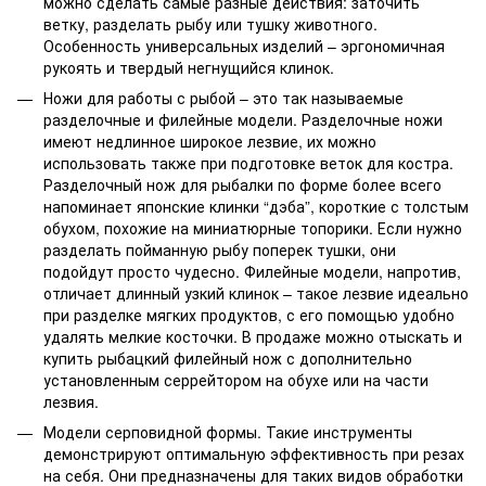
можно сделать самые разные действия: заточить
ветку, разделать рыбу или тушку животного.
Особенность универсальных изделий – эргономичная
рукоять и твердый негнущийся клинок.
Ножи для работы с рыбой – это так называемые
разделочные и филейные модели. Разделочные ножи
имеют недлинное широкое лезвие, их можно
использовать также при подготовке веток для костра.
Разделочный нож для рыбалки по форме более всего
напоминает японские клинки “дэба”, короткие с толстым
обухом, похожие на миниатюрные топорики. Если нужно
разделать пойманную рыбу поперек тушки, они
подойдут просто чудесно. Филейные модели, напротив,
отличает длинный узкий клинок – такое лезвие идеально
при разделке мягких продуктов, с его помощью удобно
удалять мелкие косточки. В продаже можно отыскать и
купить рыбацкий филейный нож с дополнительно
установленным серрейтором на обухе или на части
лезвия.
Модели серповидной формы. Такие инструменты
демонстрируют оптимальную эффективность при резах
на себя. Они предназначены для таких видов обработки