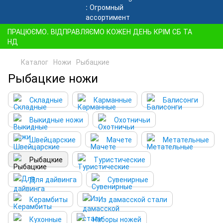
ПРАЦЮЄМО. ВІДПРАВЛЯЄМО КОЖЕН ДЕНЬ КРІМ СБ ТА
НД
Каталог
Ножи
Рыбацкие
Рыбацкие ножи
Складные
Карманные
Балисонги
Выкидные ножи
Охотничьи
Швейцарские
Мачете
Метательные
Рыбацкие
Туристические
Для дайвинга
Сувенирные
Керамбиты
Из дамасской стали
Кухонные
Наборы ножей