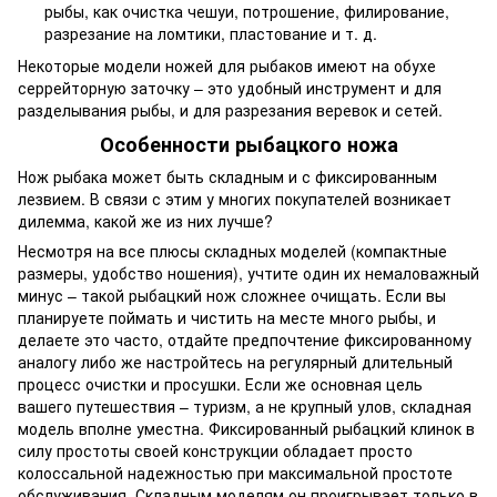
рыбы, как очистка чешуи, потрошение, филирование,
разрезание на ломтики, пластование и т. д.
Некоторые модели ножей для рыбаков имеют на обухе
серрейторную заточку – это удобный инструмент и для
разделывания рыбы, и для разрезания веревок и сетей.
Особенности рыбацкого ножа
Нож рыбака может быть складным и с фиксированным
лезвием. В связи с этим у многих покупателей возникает
дилемма, какой же из них лучше?
Несмотря на все плюсы складных моделей (компактные
размеры, удобство ношения), учтите один их немаловажный
минус – такой рыбацкий нож сложнее очищать. Если вы
планируете поймать и чистить на месте много рыбы, и
делаете это часто, отдайте предпочтение фиксированному
аналогу либо же настройтесь на регулярный длительный
процесс очистки и просушки. Если же основная цель
вашего путешествия – туризм, а не крупный улов, складная
модель вполне уместна. Фиксированный рыбацкий клинок в
силу простоты своей конструкции обладает просто
колоссальной надежностью при максимальной простоте
обслуживания. Складным моделям он проигрывает только в