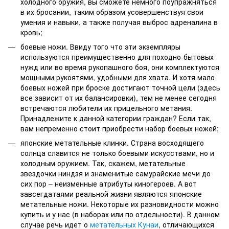
холодного оружия, вы сможете немного поупражняться
в их бросании, таким образом усовершенствуя свои
умения и навыки, а также получая выброс адреналина в
кровь;
боевые ножи. Ввиду того что эти экземпляры
используются преимущественно для походно-бытовых
нужд или во время рукопашного боя, они комплектуются
мощными рукоятями, удобными для хвата. И хотя мало
боевых ножей при броске достигают точной цели (здесь
все зависит от их балансировки), тем не менее сегодня
встречаются любители их прицельного метания.
Принадлежите к данной категории граждан? Если так,
вам непременно стоит приобрести набор боевых ножей;
японские метательные клинки. Страна восходящего
солнца славится не только боевыми искусствами, но и
холодным оружием. Так, скажем, метательные
звездочки ниндзя и знаменитые самурайские мечи до
сих пор – неизменные атрибуты киногероев. А вот
завсегдатаями реальной жизни являются японские
метательные ножи. Некоторые их разновидности можно
купить и у нас (в наборах или по отдельности). В данном
случае речь идет о
метательных Кунаи
, отличающихся