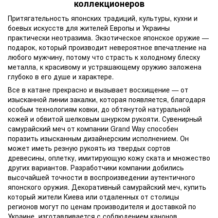
коллекционеров
Притягательность японских традиций, культуры, кухни и
боевых искусств для жителей Европы и Украины
практически неотразима. Экзотическое японское оружие —
подарок, который производит невероятное впечатление на
любого мужчину, потому что страсть к холодному блеску
металла, к красивому и устрашающему оружию заложена
глубоко в его душе и характере.
Все в катане прекрасно и вызывает восхищение — от
изысканной линии закалки, которая появляется, благодаря
особым технологиям ковки, до обтянутой натуральной
кожей и обвитой шелковым шнурком рукояти. Сувенирный
самурайский меч от компании Grand Way способен
поразить изысканным дизайнерским исполнением. Он
может иметь резную рукоять из твердых сортов
древесины, оплетку, имитирующую кожу ската и множество
других вариантов. Разработчики компании добились
высочайшей точности в воспроизведении аутентичного
японского оружия. Декоративный самурайский меч, купить
который жители Киева или отдаленных от столицы
регионов могут по ценам производителя и доставкой по
Украине, изготавливается с соблюдением канонов