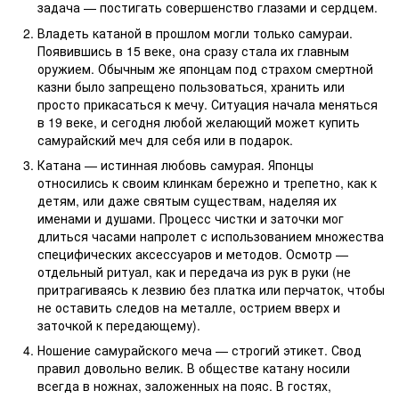
задача — постигать совершенство глазами и сердцем.
Владеть катаной в прошлом могли только самураи.
Появившись в 15 веке, она сразу стала их главным
оружием. Обычным же японцам под страхом смертной
казни было запрещено пользоваться, хранить или
просто прикасаться к мечу. Ситуация начала меняться
в 19 веке, и сегодня любой желающий может купить
самурайский меч для себя или в подарок.
Катана — истинная любовь самурая. Японцы
относились к своим клинкам бережно и трепетно, как к
детям, или даже святым существам, наделяя их
именами и душами. Процесс чистки и заточки мог
длиться часами напролет с использованием множества
специфических аксессуаров и методов. Осмотр —
отдельный ритуал, как и передача из рук в руки (не
притрагиваясь к лезвию без платка или перчаток, чтобы
не оставить следов на металле, острием вверх и
заточкой к передающему).
Ношение самурайского меча — строгий этикет. Свод
правил довольно велик. В обществе катану носили
всегда в ножнах, заложенных на пояс. В гостях,