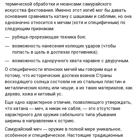
термической обработки и нюансами самурайского
искусства фехтования. Именно этот изгиб мог бы давать
основания сравнивать катану с шашками и саблями, но она
однозначно относится к мечам (хотя и специфичным) по
следующим признакам:
рубяще-прорезающая техника боя;
возможность нанесения колющих ударов (чтобы
попасть в щель в доспехах противника);
возможность одноручного хвата наравне с двуручным.
О специфичности японских мечей мы говорим еще и
потому, что исторические доспехи воинов Страны
восходящего солнца состояли не из стальных пластин и
металлических колец или чешуи, а из таких материалов, как
дерево, кожа и китовый ус.
Еще одно характерное отличие, позволяющего утверждать,
что катана — меч, а никак не сабля, — это отсутствие
характерного для оружия сабельного типа убывания
ширины в направлении к острию.
Самурайский меч — оружие в полной мере уникальное,
особенное и специфическое. Настоящие традиционные