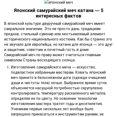
Японский самурайский меч катана — 5
интересных фактов
В японской культуре двуручный самурайский меч имеет
сакральное значение. Это не просто дань традициям
предков, стильный сувенир или неотъемлемый элемент
исторического национального костюма. Как бы странно это
не звучало для европейца, но катана для японца — это друг
и защитник, советчик и почетный гость в доме.
Самурайский меч по праву может считаться главным
символом Страны восходящего солнца.
Изготовление самурайского меча — искусство,
подвластное избранным мастерам. Ковать японский
меч принято в белоснежном доги (одежда очищения
души и чистоты тела) ночью. Выбранное время суток
объясняется насущной потребностью скрупулезно
контролировать температуру раскаленного металла,
определяя ее по цвету. Но освоение технологии
изготовления мастера тратят годы и десятилетия.
Ученикам первые несколько лет вообще было
запрещено прикасаться к инструментам руками, их