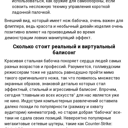
использоваться, как оружие для самообороны, если
освоить несложную технику управления короткой
ладонной палочкой.
Внешний вид, который имеет нож-бабочка, очень важен для
флиппера, ведь красота и необычный дизайн изделия очень
позитивно влияют на производимый во время
демонстрации ловких манипуляций эффект.
Сколько стоит реальный и виртуальный
балисонг
Красивая стальная бабочка покоряет сердца людей самых
разных возрастов и профессий. Разумеется, голливудским
режиссерам тоже не удалось равнодушно пройти мимо
такого оригинального ножа, так что появилось множество
экранных образов, знаковой деталью которых стал
эффектный, стильный и агрессивный балисонг. Впрочем,
сегодня “главным из всех искусств” для нас является уже
не кино. Индустрия компьютерных развлечений оставила
далеко позади по популярности (размаху и охвату
аудитории) кинематограф, но старая добрая “бабочка” все-
таки не сдала своих позиций. Невероятно популярные
мегахитовые сетевые шутеры, такие как Counter-Strike: