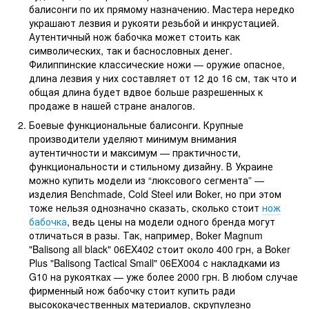
балисонги по их прямому назначению. Мастера нередко
украшают лезвия и рукояти резьбой и инкрустацией.
Аутентичный нож бабочка может стоить как
символических, так и баснословных денег.
Филиппинские классические ножи — оружие опасное,
длина лезвия у них составляет от 12 до 16 см, так что и
общая длина будет вдвое больше разрешенных к
продаже в нашей стране аналогов.
Боевые функциональные балисонги. Крупные
производители уделяют минимум внимания
аутентичности и максимум — практичности,
функциональности и стильному дизайну. В Украине
можно купить модели из “люксового сегмента” —
изделия Benchmade, Cold Steel или Boker, но при этом
тоже нельзя однозначно сказать, сколько стоит
нож
бабочка
, ведь цены на модели одного бренда могут
отличаться в разы. Так, например, Boker Magnum
"Balisong all black" 06EX402 стоит около 400 грн, а Boker
Plus "Balisong Tactical Small" 06EX004 с накладками из
G10 на рукоятках — уже более 2000 грн. В любом случае
фирменный нож бабочку стоит купить ради
высококачественных материалов, скрупулезно