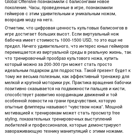
Global Offensive познакомили с балисонгами новое
поколение. Часы, проведенные в игре, познакомили
геймеров с этим удивительным и уникальным ножом,
возродив моду на него.
Отметим, что цифровая ценность культовых балисонгов в
игре достигает больших высот. Если виртуальный нож
бабочка имеет стоимость 1000-1500 USD, то это еще не
предел. Ничего удивительного, что интерес юных геймеров
перемещается из виртуальной среды в реальную жизнь, так
что тренировочный прообраз культового ножа, купить
который можно за 200-300 грн может стать просто
идеальным подарком для подростка. Такой презент будет к
тому же весьма полезным, как эффективный тренажер для
мелкой и крупной моторики рук. Практика вращения бабочки
позитивно сказывается на подвижности пальцев и кисти,
способствует развитию координации движений и той
особенной ловкости на грани предчувствия, которую
опытные флипперы называют “чувством ножа”. Мощной
мотивацией к тренировкам может стать просмотр free
styling, показательных тренировочных выступлений
любителей и профессионалов, которые демонстрируют
завораживающую технику манипуляций с этими ножами.