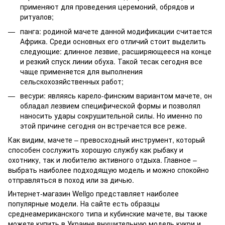
применяют для проведения церемоний, обрядов и
ритуалов;
панга: родиной мачете данной модификации считается
Африка. Среди основных его отличий стоит выделить
следующие: длинное лезвие, расширяющееся на конце
и резкий спуск линии обуха. Такой тесак сегодня все
чаще применяется для выполнения
сельскохозяйственных работ;
весури: являясь карело-финским вариантом мачете, он
обладал лезвием специфической формы и позволял
наносить удары сокрушительной силы. Но именно по
этой причине сегодня он встречается все реже.
Как видим, мачете – превосходный инструмент, который
способен сослужить хорошую службу как рыбаку и
охотнику, так и любителю активного отдыха. Главное –
выбрать наиболее подходящую модель и можно спокойно
отправляться в поход или за дичью.
Интернет-магазин Wellgo представляет наиболее
популярные модели. На сайте есть образцы
среднеамериканского типа и кубинские мачете, вы также
можете купить в Украине внушительную модель кукри и