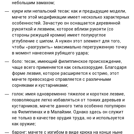
небольшим замахом;
кукри или непальский тесак: как и предыдущие модели,
мачете этой модификации имеет несколько характерных
особенностей. Зачастую он оснащается деревянной
рукояткой и лезвием, которое вблизи рукояти (со
стороны режущей кромки) имеет полукруглое
углубление с шипом. А нужен этот элемент для того,
чтобы «разгрузить» максимально перегруженную точку
в момент нанесения рубящего удара;
боло: тесак, имеющий филиппинское происхождение,
чаще всего применяется как сельхозорудие. Благодаря
форме лезвия, которое расширяется к острию, этот
мачете превосходно справляется с различными
сорняками и кустарниками;
голок: имея одновременно тяжелое и короткое лезвие,
позволяющее легко избавляться от тонких деревьев и
кустарников, мачете данного типа особенно популярен
на Филиппинах и в Малайзии. Однако здесь он служит
не только в качестве орудия труда, но и используется
как оружие;
баронг: мачете с изгибом в виде крюка на конце ныне