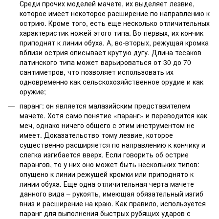
Среди прочих моделей мачете, их выделяет лезвие,
которое имеет некоторое расширение по направлению к
острию. Кроме того, есть еще несколько отличительных
характеристик ножей этого типа. Во-первых, их кончик
приподнят к линии обуха. А, во-вторых, режущая кромка
вблизи острия описывает крутую дугу. Длина тесаков
латинского типа может варьироваться от 30 до 70
сантиметров, что позволяет использовать их
одновременно как сельскохозяйственное орудие и как
оружие;
паранг: он является малазийским представителем
мачете. Хотя само понятие «паранг» и переводится как
меч, однако ничего общего с этим инструментом не
имеет. Доказательство тому лезвие, которое
существенно расширяется по направлению к кончику и
слегка изгибается вверх. Если говорить об острие
парангов, то у них оно может быть нескольких типов:
опущено к линии режущей кромки или приподнято к
линии обуха. Еще одна отличительная черта мачете
данного вида – рукоять, имеющая обязательный изгиб
вниз и расширение на краю. Как правило, используется
паранг для выполнения быстрых рубящих ударов с