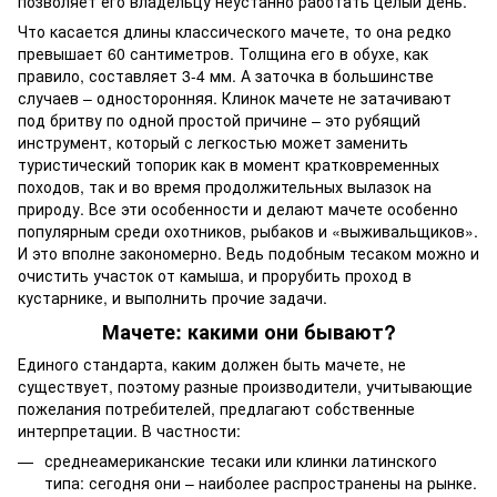
позволяет его владельцу неустанно работать целый день.
Что касается длины классического мачете, то она редко
превышает 60 сантиметров. Толщина его в обухе, как
правило, составляет 3-4 мм. А заточка в большинстве
случаев – односторонняя. Клинок мачете не затачивают
под бритву по одной простой причине – это рубящий
инструмент, который с легкостью может заменить
туристический топорик как в момент кратковременных
походов, так и во время продолжительных вылазок на
природу. Все эти особенности и делают мачете особенно
популярным среди охотников, рыбаков и «выживальщиков».
И это вполне закономерно. Ведь подобным тесаком можно и
очистить участок от камыша, и прорубить проход в
кустарнике, и выполнить прочие задачи.
Мачете: какими они бывают?
Единого стандарта, каким должен быть мачете, не
существует, поэтому разные производители, учитывающие
пожелания потребителей, предлагают собственные
интерпретации. В частности:
среднеамериканские тесаки или клинки латинского
типа: сегодня они – наиболее распространены на рынке.