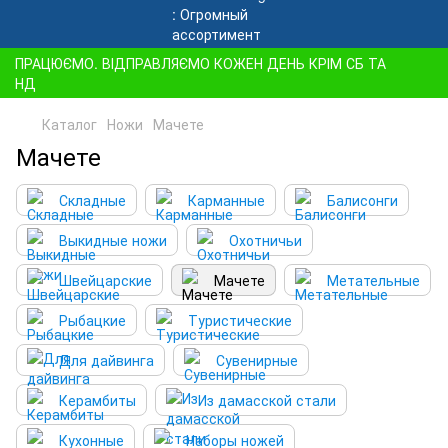
ПРАЦЮЄМО. ВІДПРАВЛЯЄМО КОЖЕН ДЕНЬ КРІМ СБ ТА
НД
Каталог
Ножи
Мачете
Мачете
Складные
Карманные
Балисонги
Выкидные ножи
Охотничьи
Швейцарские
Мачете
Метательные
Рыбацкие
Туристические
Для дайвинга
Сувенирные
Керамбиты
Из дамасской стали
Кухонные
Наборы ножей