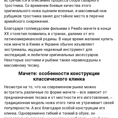
встречается в описаниях процесса сбора сахарного
тростника. Со временем боевые качества этого
оригинального ножа оценили военные, и массивный нож
рубщиков тростника занял достойное место в перечне
армейского снаряжения.
Благодаря голливудским фильмам о Рембо мачете в конце
ХХ столетия появились в странах, далеких от его
латиноамериканской родины. В наше время желание купить
нож мачете в Киеве и Украине обычно изъявляют
экстремалы, ищущие надежный инструмент для
экспедиций, и любители оригинальных аксессуаров.
Некоторые охотники и рыбаки также неравнодушны к
массивному тесаку.
Мачете: особенности конструкции
классического клинка
Несмотря на то, что на современном рынке можно
встретить различные по форме мачете – все зависит от
предназначения тесака и от местности его изготовления, –
традиционная модель ножа этого типа не утрачивает своей
популярности. А все благодаря особой конструкции его
клинка. Одновременно гибкий и тонкий в обухе, он