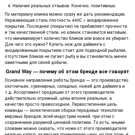
Наличие реальных отзывов. Конечно, позитивных.
По материалу клинка можно сразу же дать рекомендации.
Нержавеющая сталь плотность 440С + анодированное
покрытие. Последнее (покрытие) не прибавляет прочности
и так качественной стали, но клинок становится матовым,
что минимизирует количество бликов или вовсе их убирает.
Для чего это нужно? Купить нож для дайвинга с
анодированным покрытием стоит для подводной рыбалки,
отсутствие бликов не пугает рыбу и вы становитесь менее
заметными для своей добычи.
Grand Way — почему об этом бренде все говорят
Основное направление работы бренда — это производство
охотничьих, сувенирных, складных, ножей для дайвинга и
т.д. Ассортимент продукции от этого производителя
действительно огромный, цены вполне реальные, а
качество просто превосходное. Первостепенная цель
команды — эклектическая сборка передовых технологии
мировых брендов, всей индустрии ножей, при этом с
сохранением разумной ценовой политики. То есть, иными
словами можно сказать, что ножи от этого производителя
реально купить за весьма приемлемую цену, но при этом, в