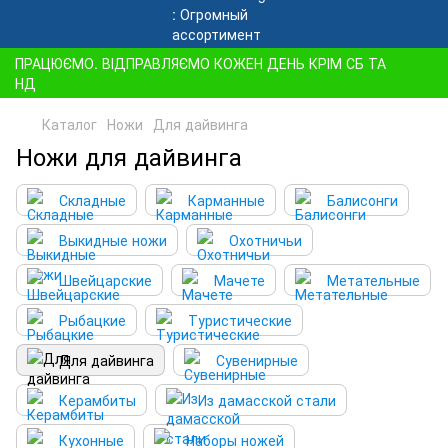
ПРАЦЮЄМО. ВІДПРАВЛЯЄМО КОЖЕН ДЕНЬ КРІМ СБ ТА
НД
Каталог
Ножи
Для дайвинга
Ножи для дайвинга
Складные
Карманные
Балисонги
Выкидные ножи
Охотничьи
Швейцарские
Мачете
Метательные
Рыбацкие
Туристические
Для дайвинга
Сувенирные
Керамбиты
Из дамасской стали
Кухонные
Наборы ножей