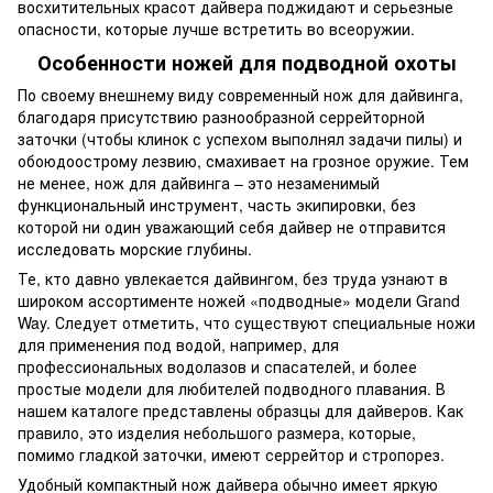
восхитительных красот дайвера поджидают и серьезные
опасности, которые лучше встретить во всеоружии.
Особенности ножей для подводной охоты
По своему внешнему виду современный нож для дайвинга,
благодаря присутствию разнообразной серрейторной
заточки (чтобы клинок с успехом выполнял задачи пилы) и
обоюдоострому лезвию, смахивает на грозное оружие. Тем
не менее, нож для дайвинга – это незаменимый
функциональный инструмент, часть экипировки, без
которой ни один уважающий себя дайвер не отправится
исследовать морские глубины.
Те, кто давно увлекается дайвингом, без труда узнают в
широком ассортименте ножей «подводные» модели Grand
Way. Следует отметить, что существуют специальные ножи
для применения под водой, например, для
профессиональных водолазов и спасателей, и более
простые модели для любителей подводного плавания. В
нашем каталоге представлены образцы для дайверов. Как
правило, это изделия небольшого размера, которые,
помимо гладкой заточки, имеют серрейтор и стропорез.
Удобный компактный нож дайвера обычно имеет яркую