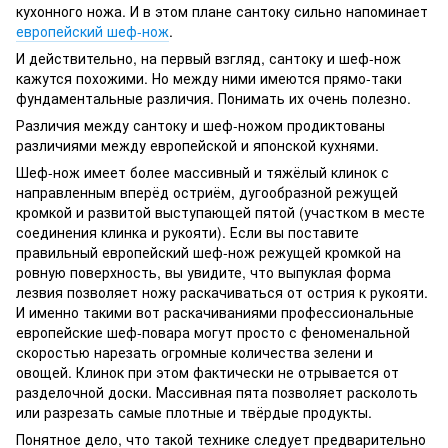
кухонного ножа. И в этом плане сантоку сильно напоминает
европейский шеф-нож
.
И действительно, на первый взгляд, сантоку и шеф-нож
кажутся похожими. Но между ними имеются прямо-таки
фундаментальные различия. Понимать их очень полезно.
Различия между сантоку и шеф-ножом продиктованы
различиями между европейской и японской кухнями.
Шеф-нож имеет более массивный и тяжёлый клинок с
направленным вперёд остриём, дугообразной режущей
кромкой и развитой выступающей пятой (участком в месте
соединения клинка и рукояти). Если вы поставите
правильный европейский шеф-нож режущей кромкой на
ровную поверхность, вы увидите, что выпуклая форма
лезвия позволяет ножу раскачиваться от острия к рукояти.
И именно такими вот раскачиваниями профессиональные
европейские шеф-повара могут просто с феноменальной
скоростью нарезать огромные количества зелени и
овощей. Клинок при этом фактически не отрывается от
разделочной доски. Массивная пята позволяет расколоть
или разрезать самые плотные и твёрдые продукты.
Понятное дело, что такой технике следует предварительно