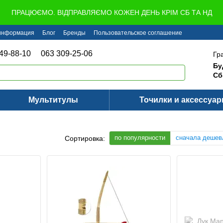
ПРАЦЮЄМО. ВІДПРАВЛЯЄМО КОЖЕН ДЕНЬ КРІМ СБ ТА НД
 информация
Блог
Бренды
Пользовательское соглашение
49-88-10
063 309-25-06
Гр
Бу
Сб
Мультитулы
Точилки и аксессуа
по популярности
сначала дешев
Сортировка: