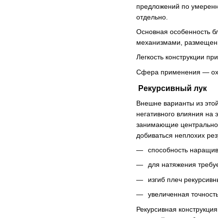
предложений по умеренно
отдельно.
Основная особенность бл
механизмами, размещенны
Легкость конструкции пр
Сфера применения — охот
Рекурсивный лук
Внешне варианты из этой
негативного влияния на 
занимающие центральное 
добиваться неплохих рез
способность наращив
для натяжения требуе
изгиб плеч рекурсив
увеличенная точност
Рекурсивная конструкция