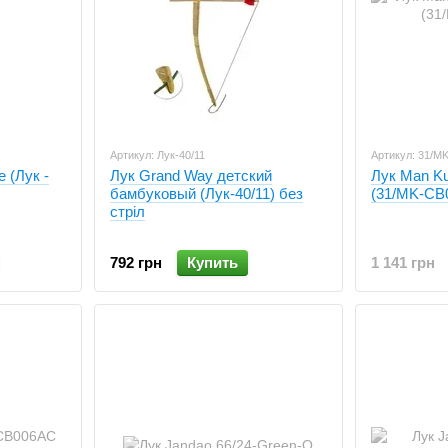
Артикул: Лук-40/11
Артикул: 31/M
e (Лук -
Лук Grand Way детский
Лук Man K
бамбуковый (Лук-40/11) без
(31/MK-CB
стріл
792 грн
Купить
1 141 грн