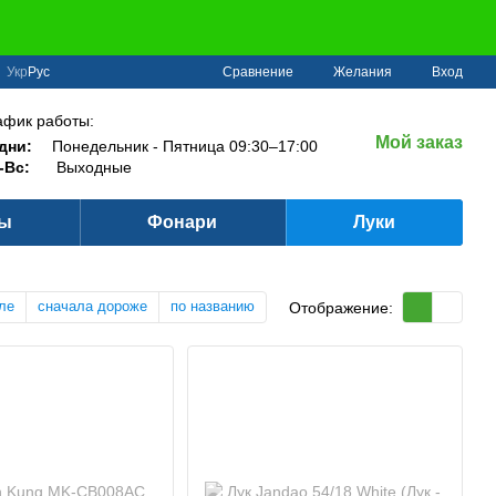
Сравнение
Укр
Рус
Желания
Вход
афик работы:
Мой заказ
дни:
Понедельник - Пятница 09:30–17:00
-Вс:
Выходные
ры
Фонари
Луки
ле
сначала дороже
по названию
Отображение: