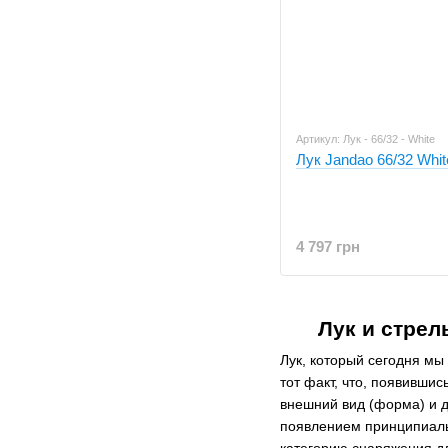
Артикул: Лук - 66/32 - White
Лук Jandao 66/32 Whit
4 797 грн
Лук и стре
Лук, который сегодня мы
тот факт, что, появившис
внешний вид (форма) и д
появлением принципиальн