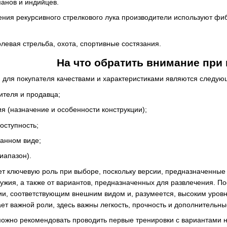
манов и индийцев.
ения рекурсивного стрелкового лука производители используют фи
евая стрельба, охота, спортивные состязания.
На что обратить внимание при
для покупателя качествами и характеристиками являются следую
ителя и продавца;
я (назначение и особенности конструкции);
доступность;
ранном виде;
иапазон).
т ключевую роль при выборе, поскольку версии, предназначенные 
ружия, а также от вариантов, предназначенных для развлечения. 
и, соответствующим внешним видом и, разумеется, высоким уровне
ает важной роли, здесь важны легкость, прочность и дополнитель
жно рекомендовать проводить первые тренировки с вариантами н