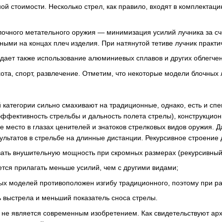
й стоимости. Несколько стрел, как правило, входят в комплектаци
очного метательного оружия — минимизация усилий лучника за сч
ми на концах плеч изделия. При натянутой тетиве лучник практи
идает также использование алюминиевых сплавов и других облегч
а, спорт, развлечение. Отметим, что некоторые модели блочных л
 категории сильно смахивают на традиционные, однако, есть и сп
эффективность стрельбы и дальность полета стрелы), конструкци
место в глазах ценителей и знатоков стрелковых видов оружия. 
ультатов в стрельбе на длинные дистанции. Рекурсивное строение
ать внушительную мощность при скромных размерах (рекурсивный
тся прилагать меньше усилий, чем с другими видами;
ных моделей противоположен изгибу традиционного, поэтому при р
ь выстрела и меньший показатель сноса стрелы.
 не является современным изобретением. Как свидетельствуют арх