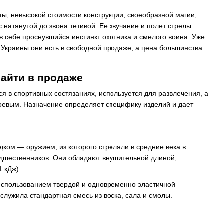
ты, невысокой стоимости конструкции, своеобразной магии,
 натянутой до звона тетивой. Ее звучание и полет стрелы
в себе проснувшийся инстинкт охотника и смелого воина. Уже
ах Украины они есть в свободной продаже, а цена большинства
найти в продаже
 в спортивных состязаниях, используется для развлечения, а
боевым. Назначение определяет специфику изделий и дает
дком — оружием, из которого стреляли в средние века в
дшественников. Они обладают внушительной длиной,
 кДж).
 использованием твердой и одновременно эластичной
служила стандартная смесь из воска, сала и смолы.