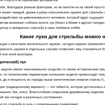
я спорта и исторических артефактов.
себе, благодаря разным факторам, но во многом из-за своей просто
е может каждый, держа в руках классическое оружие для стрельбы с
оздействие на цивилизованного человека, который вдруг ощущает 
вства возникает соблазн купить лук (благо в Киеве и других город
пна) и превратить стрельбу в свое любимое хобби.
Какие луки для стрельбы можно 
ие к категории метательного оружия, сегодня широко применяется
шумность оружия в отдельных случаях позволяет ему становиться 
й или иной категории.
рический) лук
и версии имеют максимальное сходство со своим историческим пре
м, по техническим параметрам нынешние модели превосходят пре
, да и мощность их гораздо выше (кинетическая энергия стрелы 0,1
щее традиционному варианту — это гибкость, которая достигалась
орешник, бук, клен). Влагостойким покрытием деревянному изделию 
й лук сегодня в различных состязаниях:
я по стрельбе в цель с оговоренными правилами);