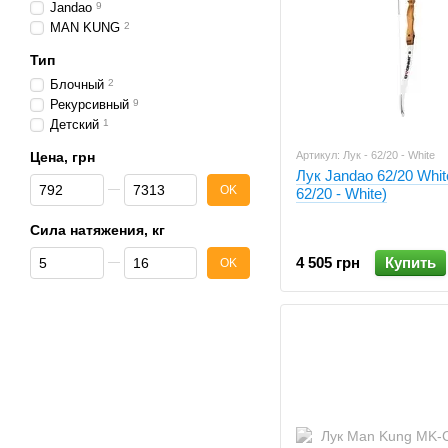
Jandao
9
MAN KUNG
2
Тип
Блочный
2
Рекурсивный
9
Детский
1
Цена, грн
Артикул: Лук - 62/20 - White
Лук Jandao 62/20 Whit
От Цена, грн
До Цена, грн
OK
62/20 - White)
Сила натяжения, кг
От Сила натяжения, кг
До Сила натяжения, кг
4 505 грн
Купить
OK