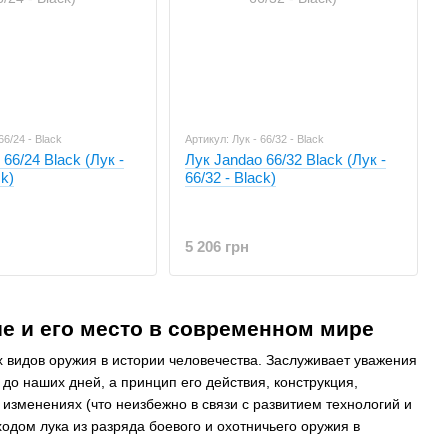
66/24 - Black
Артикул: Лук - 66/32 - Black
66/24 Black (Лук -
Лук Jandao 66/32 Black (Лук -
ck)
66/32 - Black)
5 206 грн
е и его место в современном мире
х видов оружия в истории человечества. Заслуживает уважения
 до наших дней, а принцип его действия, конструкция,
 изменениях (что неизбежно в связи с развитием технологий и
дом лука из разряда боевого и охотничьего оружия в