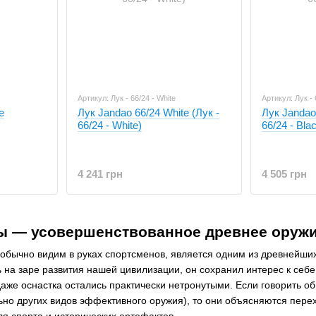
Артикул: Лук - 66/24 - White
Артикул: Лук - 
e
Лук Jandao 66/24 White (Лук -
Лук Jandao 
66/24 - White)
66/24 - Bla
4 241 грн
4 505 грн
лы — усовершенствованное древнее оружи
 обычно видим в руках спортсменов, является одним из древнейши
ь на заре развития нашей цивилизации, он сохранил интерес к себе
аже оснастка остались практически нетронутыми. Если говорить об
о других видов эффективного оружия), то они объясняются перехо