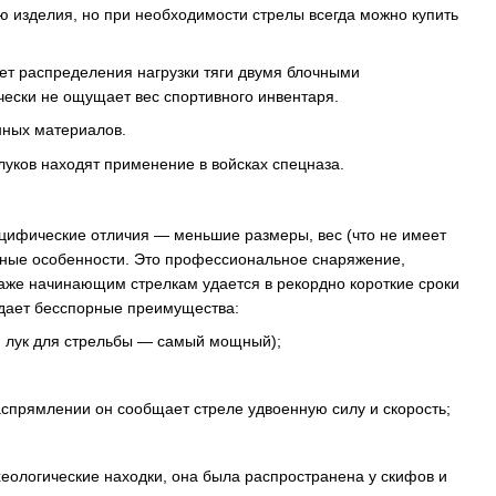
ю изделия, но при необходимости стрелы всегда можно купить
ет распределения нагрузки тяги двумя блочными
чески не ощущает вес спортивного инвентаря.
енных материалов.
уков находят применение в войсках спецназа.
ецифические отличия — меньшие размеры, вес (что не имеет
онные особенности. Это профессиональное снаряжение,
Даже начинающим стрелкам удается в рекордно короткие сроки
 дает бесспорные преимущества:
 лук для стрельбы — самый мощный);
аспрямлении он сообщает стреле удвоенную силу и скорость;
еологические находки, она была распространена у скифов и