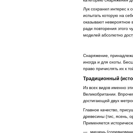
категорию снаряжения дл
Лук сохранил интерес к 
испытать которую на себ
оказывают невероятное в
ради повторения этого чу
моделей абсолютно досту
Снаряжение, принадлежащ
иногда и для охоты. Бес
право причислять их к то
Традиционный (исто
Из всех видов именно эт
Великобритании. Впроче
достигающей двух метров
Главное качество, прису
древесины (тис, ясень, 
Применяется исторически
мишень (соревновани