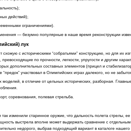
альность);
ных действий);
временными ограничениями).
менения — безумно популярные в наше время реконструкции извес
пийский) лук
 схожую с историческими “собратьями” конструкцию, но для их и
превосходящие по прочности, легкости, упругости и другим харак
орых дополнительных составных элементов (прицел и стабилизато
е “предок” участвовал в Олимпийских играх далекого, но не забыто
х моделей, в отличие от цельных исторических, разборная. Главные
обления.
рт, соревнования, полевая стрельба.
так изменили старинное оружие, что дальность полета стрелы, ее
щность выстрела вполне может выдержать сравнение с отдельными
ительно недорого, выбрав подходящий вариант в каталоге нашего