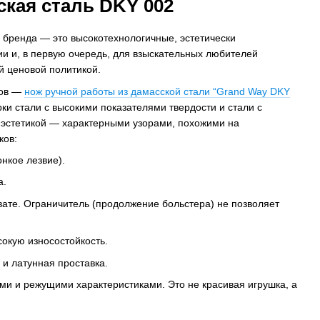
ская сталь DKY 002
 бренда — это высокотехнологичные, эстетически
и и, в первую очередь, для взыскательных любителей
й ценовой политикой.
ков —
нож ручной работы из дамасской стали “Grand Way DKY
ки стали с высокими показателями твердости и стали с
й эстетикой — характерными узорами, похожими на
ков:
нкое лезвие).
а.
вате. Ограничитель (продолжение больстера) не позволяет
сокую износостойкость.
 и латунная проставка.
 и режущими характеристиками. Это не красивая игрушка, а