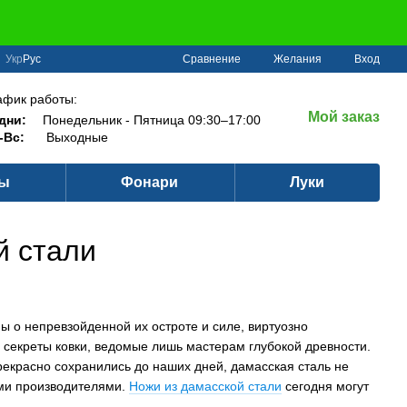
Сравнение
Укр
Рус
Желания
Вход
афик работы:
Мой заказ
дни:
Понедельник - Пятница 09:30–17:00
-Вс:
Выходные
ры
Фонари
Луки
й стали
ы о непревзойденной их остроте и силе, виртуозно
” секреты ковки, ведомые лишь мастерам глубокой древности.
рекрасно сохранились до наших дней, дамасская сталь не
ыми производителями.
Ножи из дамасской стали
сегодня могут