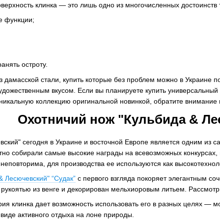
верхность клинка — это лишь одно из многочисленных достоинств т
е функции;
анять остроту.
з дамасской стали, купить которые без проблем можно в Украине
удожественным вкусом. Если вы планируете купить универсальный о
никальную коллекцию оригинальной новинкой, обратите внимание 
Охотничий нож "Кульбида & Ле
вский" сегодня в Украине и восточной Европе является одним из 
тно собирали самые высокие награды на всевозможных конкурсах, 
 неповторима, для производства ее используются как высокотехнол
& Лесючевский" “Судак”
с первого взгляда покоряет элегантным соч
рукоятью из венге и декорирован мельхиоровым литьем. Рассмотри
ия клинка дает возможность использовать его в разных целях — мо
виде активного отдыха на лоне природы.