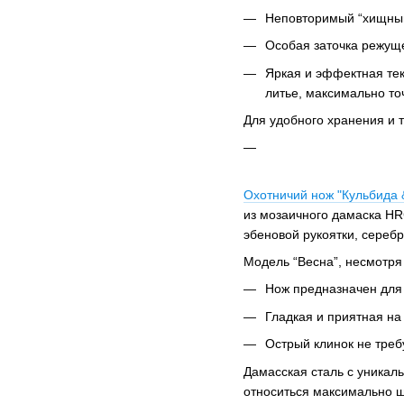
Неповторимый “хищный”
Особая заточка режуще
Яркая и эффектная тек
литье, максимально т
Для удобного хранения и 
Охотничий нож "Кульбида 
из мозаичного дамаска HR
эбеновой рукоятки, сереб
Модель “Весна”, несмотря
Нож предназначен для 
Гладкая и приятная на
Острый клинок не требу
Дамасская сталь с уникаль
относиться максимально ще