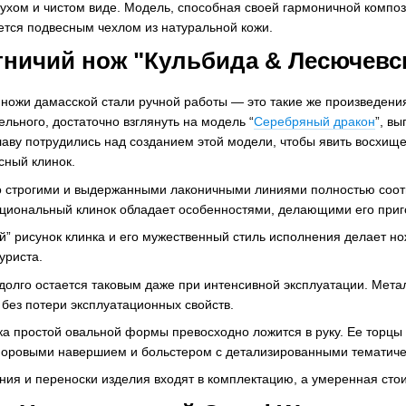
сухом и чистом виде. Модель, способная своей гармоничной компо
ется подвесным чехлом из натуральной кожи.
тничий нож "Кульбида & Лесючевс
ножи дамасской стали ручной работы — это такие же произведения 
ельного, достаточно взглянуть на модель “
Серебряный дракон
”, в
аву потрудились над созданием этой модели, чтобы явить восхищ
есный клинок.
о строгими и выдержанными лаконичными линиями полностью соотве
циональный клинок обладает особенностями, делающими его приг
” рисунок клинка и его мужественный стиль исполнения делает но
уриста.
олго остается таковым даже при интенсивной эксплуатации. Метал
 без потери эксплуатационных свойств.
а простой овальной формы превосходно ложится в руку. Ее торцы
оровыми навершием и больстером с детализированными тематиче
ия и переноски изделия входят в комплектацию, а умеренная стои