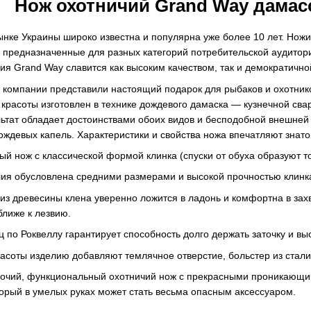
Нож охотничий Grand Way дамас
нке Украины широко известна и популярна уже более 10 лет. Ножи
 предназначенные для разных категорий потребительской аудитори
ия Grand Way славится как высоким качеством, так и демократично
 компании представили настоящий подарок для рыбаков и охотни
красоты изготовлен в технике дождевого дамаска — кузнечной свар
льтат обладает достоинствами обоих видов и бесподобной внешне
девых капель. Характеристики и свойства ножа впечатляют знато
й нож с классической формой клинка (спуски от обуха образуют то
лия обусловлена средними размерами и высокой прочностью клинк
из древесины клена уверенно ложится в ладонь и комфортна в зах
ближе к лезвию.
ц по Роквеллу гарантирует способность долго держать заточку и вы
асоты изделию добавляют темлячное отверстие, больстер из стали
очий, функциональный охотничий нож с прекрасными проникающими
торый в умелых руках может стать весьма опасным аксессуаром.