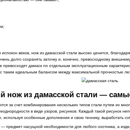
и;
 испокон веков, нож из дамасской стали высоко ценится, благодар
очень долго сохранять заточку и, конечно, превосходному внешнем
ые превосходят дамаск по отдельным эксплуатационным характерис
 с таким идеальным балансом между максимальной прочностью ле
й нож из дамасской стали — сам
тся за счет комбинирования нескольких типов стали путем их мног
еоднородности в виде узоров, рисунков. Каждый такой рисунок не
, используя особенные дополнения и свою технику, выработать со
 — предмет насущной необходимости для любого охотника, а изде