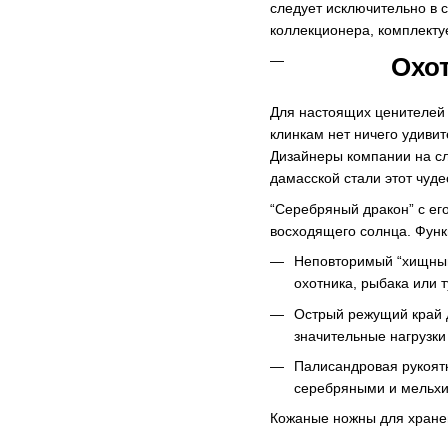
следует исключительно в 
коллекционера, комплекту
Охо
Для настоящих ценителей 
клинкам нет ничего удивит
Дизайнеры компании на сл
дамасской стали этот чуд
“Серебряный дракон” с ег
восходящего солнца. Функ
Неповторимый “хищный
охотника, рыбака или т
Острый режущий край д
значительные нагрузки
Палисандровая рукоятк
серебряными и мельхи
Кожаные ножны для хранен