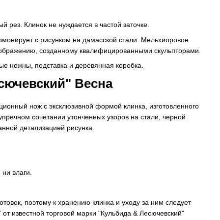
 рез. Клинок не нуждается в частой заточке.
рмонирует с рисунком на дамасской стали. Мельхиоровое
изображению, созданному квалифицированными скульпторами.
ые ножны, подставка и деревянная коробка.
сючевский" Весна
кционный нож с эксклюзивной формой клинка, изготовленного
пречном сочетании утонченных узоров на стали, черной
анной детализацией рисунка.
 ни влаги.
товок, поэтому к хранению клинка и уходу за ним следует
 от известной торговой марки "Кульбида & Лесючевский"