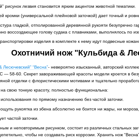
 рисунок лезвия становится ярким акцентом животной тематики.
й кромки (универсальной плейновой заточкой) дает точный и ровный
стура гладкой, отполированной деревянной рукояти безупречно га
очно воссоздающее голову судака с плавниками, выполнялось по 
транспортировки изделия в комплекте к нему идут подвесные кожан
Охотничий нож "Кульбида & Ле
& Лесючевский" “Весна”
- невероятно изысканный, авторский колле
C — 58-60. Секрет завораживающей красоты модели кроется в безу
ряной отделки с флористическими мотивами и тщательно проработ
 на свою тонкую красоту, полностью функциональна:
использования по прямому назначению без частой заточки.
 ощупь рукоятка из эбена абсолютно не боится ни жары, ни мороза,
ет частой заточки.
ным и неповторимым рисунком, состоит из различных стальных заго
петильно, чтобы не создавать риск коррозии. Хранить нож “Весна”