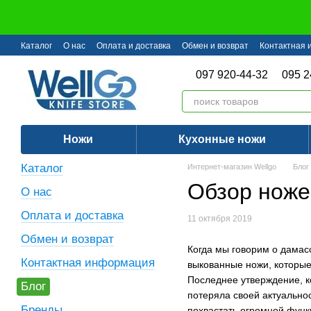
Перейти к основному контенту
Каталог
О нас
Оплата и доставка
Обмен и возврат
Контактная
097 920-44-32
095 2
Ножи
Кухонные ножи
Каталог
Интернет-магазин Wellgo
Блог
Обзор ноже
О нас
Оплата и доставка
11 октября 2019
Обмен и возврат
Когда мы говорим о дамасс
Контактная информация
выкованные ножи, которые
Последнее утверждение, к
Блог
потеряла своей актуально
Бренды
похвастать огромной фун