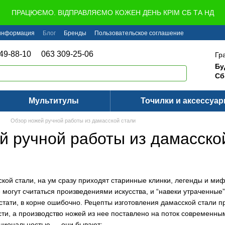
ПРАЦЮЄМО. ВІДПРАВЛЯЄМО КОЖЕН ДЕНЬ КРІМ СБ ТА НД
 информация
Блог
Бренды
Пользовательское соглашение
49-88-10
063 309-25-06
Гр
Бу
Сб
Мультитулы
Точилки и аксессуа
Обзор ножей ручной работы из дамасской стали
й ручной работы из дамасско
кой стали, на ум сразу приходят старинные клинки, легенды и миф
 могут считаться произведениями искусства, и “навеки утраченные
стати, в корне ошибочно. Рецепты изготовления дамасской стали п
сти, а производство ножей из нее поставлено на поток современн
кциональностью — они бывают;