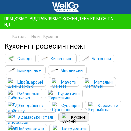
ПРАЦЮЄМО. ВІДПРАВЛЯЄМО КОЖЕН ДЕНЬ КРІМ СБ ТА
НД
Каталог
Ножі
Кухонні
Кухонні професійні ножі
Складні
Кишенькові
Балісонги
Викидні ножі
Мисливські
Швейцарські
Мачете
Метальні
Рибальські
Туристичні
Для дайвінгу
Сувенірні
Керамбіти
З дамаської сталі
Кухонні
Набори ножів
Інструменти