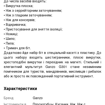
До числа засобів входять:
• Викрутка плоска;
• Ніж з серрейторним заточуванням;
• Ніж з гладким заточуванням;
• Ніж для консервів;
• Відкривачка;
• Пристосування для зняття ізоляції;
• Ножиці;
• Шило;
• Пила;
• Тримач для біт.
Додатково йде набір біт в спеціальній касеті з пластику. До
цього набору входять шестигранники, плоскі викрутки,
хрестоподібні викрутки і перехідник на магніті. Стильний і
елегантний мультитул Ganzo G301 стане незамінним
помічником для туристів, мандрівників, мисливців і рибалок
або ж просто як повсякденний портативний інструмент.
Характеристики
Бренд
Ganzo
Інструменти в
Плоскогубцы, Кусачки, Ніж, Ніж с