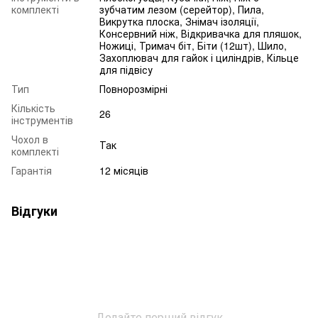
комплекті
зубчатим лезом (серейтор), Пила,
Викрутка плоска, Знімач ізоляції,
Консервний ніж, Відкривачка для пляшок,
Ножиці, Тримач біт, Біти (12шт), Шило,
Захоплювач для гайок і циліндрів, Кільце
для підвісу
Тип
Повнорозмірні
Кількість
26
інструментів
Чохол в
Так
комплекті
Гарантія
12 місяців
Відгуки
Додайте перший відгук