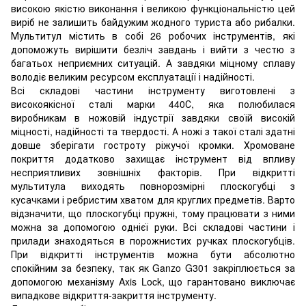
високою якістю виконання і великою функціональністю цей
виріб не залишить байдужим жодного туриста або рибалки.
Мультитул містить в собі 26 робочих інструментів, які
допоможуть вирішити безліч завдань і вийти з честю з
багатьох неприємних ситуацій. А завдяки міцному сплаву
володіє великим ресурсом експлуатації і надійності.
Всі складові частини інструменту виготовлені з
високоякісної сталі марки 440С, яка полюбилася
виробникам в ножовій індустрії завдяки своїй високій
міцності, надійності та твердості. А ножі з такої сталі здатні
довше зберігати гостроту ріжучої кромки. Хромоване
покриття додатково захищає інструмент від впливу
несприятливих зовнішніх факторів. При відкритті
мультитула виходять повнорозмірні плоскогубці з
кусачками і ребристим хватом для круглих предметів. Варто
відзначити, що плоскогубці пружні, тому працювати з ними
можна за допомогою однієї руки. Всі складові частини і
прилади знаходяться в порожнистих ручках плоскогубців.
При відкритті інструментів можна бути абсолютно
спокійним за безпеку, так як Ganzo G301 закріплюється за
допомогою механізму Axis Lock, що гарантовано виключає
випадкове відкриття-закриття інструменту.