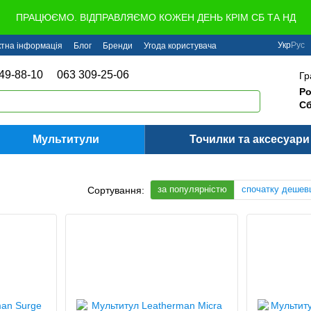
ПРАЦЮЄМО. ВІДПРАВЛЯЄМО КОЖЕН ДЕНЬ КРІМ СБ ТА НД
Укр
Рус
ктна інформація
Блог
Бренди
Угода користувача
49-88-10
063 309-25-06
Гр
Ро
Сб
Мультитули
Точилки та аксесуари
за популярністю
спочатку дешев
Сортування: