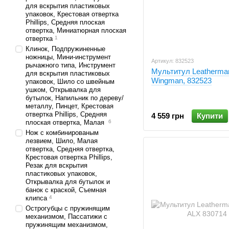
для вскрытия пластиковых
упаковок, Крестовая отвертка
Phillips, Средняя плоская
отвертка, Миниатюрная плоская
отвертка
1
Клинок, Подпружиненные
ножницы, Мини-инструмент
Артикул: 832523
рычажного типа, Инструмент
Мультитул Leatherma
для вскрытия пластиковых
Wingman, 832523
упаковок, Шило со швейным
ушком, Открывалка для
бутылок, Напильник по дереву/
металлу, Пинцет, Крестовая
отвертка Phillips, Средняя
4 559 грн
Купити
плоская отвертка, Малая
6
Нож с комбинированым
лезвием, Шило, Малая
отвертка, Средняя отвертка,
Крестовая отвертка Phillips,
Резак для вскрытия
пластиковых упаковок,
Открывалка для бутылок и
банок с краской, Съемная
клипса
4
Острогубцы с пружинящим
механизмом, Пассатижи с
пружинящим механизмом,