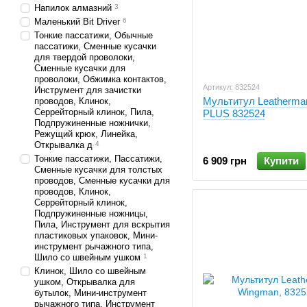
Напилок алмазний
3
Маленький Bit Driver
6
Тонкие пассатижи, Обычные
пассатижи, Сменные кусачки
для твердой проволоки,
Сменные кусачки для
проволоки, Обжимка контактов,
Артикул: 832524
Инструмент для зачистки
Мультитул Leatherm
проводов, Клинок,
Серрейторный клинок, Пила,
PLUS 832524
Подпружиненные ножнички,
Режущий крюк, Линейка,
Открывалка д
4
Тонкие пассатижи, Пассатижи,
6 909 грн
Купити
Сменные кусачки для толстых
проводов, Сменные кусачки для
проводов, Клинок,
Серрейторный клинок,
Подпружиненные ножницы,
Пила, Инструмент для вскрытия
пластиковых упаковок, Мини-
инструмент рычажного типа,
Шило со швейным ушком
1
Клинок, Шило со швейным
ушком, Открывалка для
бутылок, Мини-инструмент
рычажного типа, Инструмент