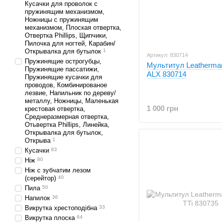
Кусачки для проволок с
пружинящим механизмом,
Ножницы с пружинящим
механизмом, Плоская отвертка,
Отвертка Phillips, Щипчики,
Пилочка для ногтей, Карабин/
Открывалка для бутылок
1
Артикул: 830714
Пружинящие острогубцы,
Мультитул Leatherma
Пружинящие пассатижи,
ALX 830714
Пружинящие кусачки для
проводов, Комбинированое
лезвие, Напильник по дереву/
металлу, Ножницы, Маленькая
1 000 грн
крестовая отвертка,
Среднеразмерная отвертка,
Отьвертка Phillips, Линейка,
Открывалка для бутылок,
Открыва
1
Кусачки
83
Ніж
80
Ніж с зубчатим лезом
(серейтор)
40
Пила
50
Напилок
36
Викрутка хрестоподібна
33
Викрутка плоска
64