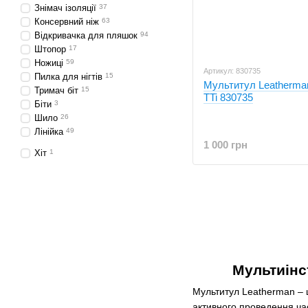
Знімач ізоляції
37
Консервний ніж
63
Відкривачка для пляшок
94
Штопор
17
Ножиці
59
Артикул: 830735
Пилка для нігтів
15
Мультитул Leatherma
Тримач біт
15
TTi 830735
Біти
3
Шило
26
Лінійка
49
1 000 грн
Хіт
1
Мультиінс
Мультитул Leatherman – ц
активного проведення час