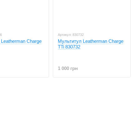
26
Артикул: 830732
 Leatherman Charge
Мультитул Leatherman Charge
TTi 830732
1 000 грн