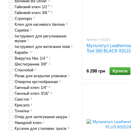
Великий Bit Driver
17
Гайковий ключ 1/2 "
7
Гайковий ключ 3/8 "
3
Стропоріз
7
Ключ для кисневого балона
8
Скребок
3
Інструмент для регулювання
Артикул: 831151
мушки
1
Мультитул Leatherma
Інструмент для витягання пінів
1
Tool 300 BLACK 83115
Карабін
17
Викрутка Нех 1/4 "
1
Шестигранник 3/8"
1
Стеклобой
5
6 298 грн
Купити
Резак для вскрытия упаковок
1
Отвертка крстообразная
2
Гаечный ключ 1/4"
4
Гаечный ключ 3/16"
4
Свисток
4
Кресало
4
Точилка
4
Отвір для затягування шнура
1
Накидной ключ
1
Кусачки для сталевих тросів
9