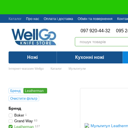
Перейти до основного контенту
Каталог
Про нас
Оплата і доставка
Обмін та повернення
Конта
097 920-44-32
095 2
Ножі
Кухонні ножі
Інтернет-магазин Wellgo
Каталог
Мультитули
Бренд:
Leatherman
Очистити фільтр
Бренд
Boker
1
Grand Way
63
Leatherman
127