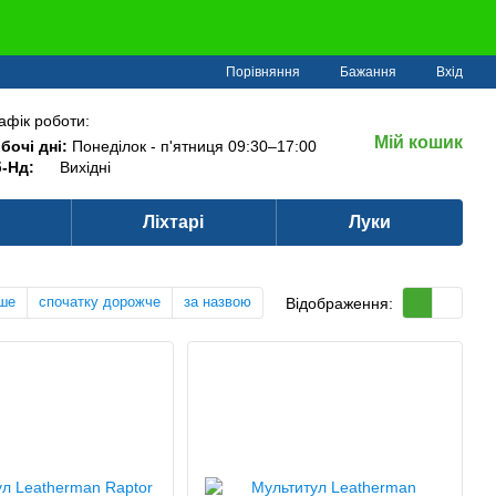
Порівняння
Бажання
Вхід
афік роботи:
Мій кошик
бочі дні:
Понеділок - п'ятниця 09:30–17:00
-Нд:
Вихідні
Ліхтарі
Луки
ше
спочатку дорожче
за назвою
Відображення: