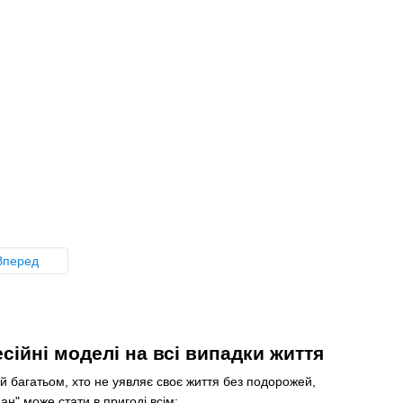
Вперед
ійні моделі на всі випадки життя
й багатьом, хто не уявляє своє життя без подорожей,
н" може стати в пригоді всім: