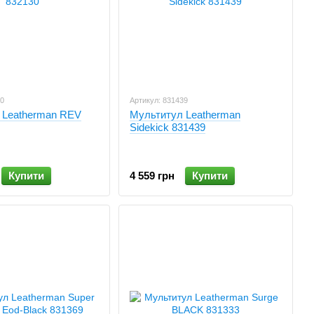
30
Артикул: 831439
 Leatherman REV
Мультитул Leatherman
Sidekick 831439
Купити
4 559 грн
Купити