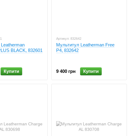
01
Артикул: 832642
 Leatherman
Мультитул Leatherman Free
LUS BLACK, 832601
P4, 832642
Купити
9 400 грн
Купити