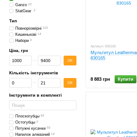
Ganzo
22
StatGear
2
Тип
Повнорозмірні
110
Кишенькові
14
Набори
3
Артикул: 830165
Ціна, грн
Мультитул Leatherma
830165
Від Ціна, грн
До Ціна, грн
ОК
Кількість інструментів
8 883 грн
Купити
Від Кількість інструментів
До Кількість інструментів
ОК
Інструменти в комплекті
Плоскогубцы
82
Остогубцы
2
Потужні кусачки
55
Напилок алмазний
14