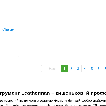
n Charge
Назад
1
2
3
4
5
6
трумент Leatherman – кишенькові й профес
е корисний інструмент з великою кількістю функцій, добре знайоми
у або навіть екстремального відпочинку. Мультиінструмент "Лезерма