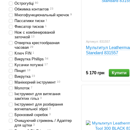
Острогубці
80
Обжимка контактов
23
Многофункциональный крючок
9
Пассатижи тиски
1
Фиксатор тисков
1
Нож с комбинированой
заточкой
13
Артикул: 831557
Отвертка крестообразная
Мультитул Leatherma
часовая
29
Standard 831557
Ключ FIN
1
Викрутка Phillips
54
Кусачки потужні
17
Пінцет
18
5 170 грн
Купити
Викрутка
23
Манікюрний інструмент
10
Молоток
7
Інструмент для витягання
зам'ятих гільз
3
Інструмент для розбирання
вогнепальної зброї
3
Бронзовий скребок
3
Очищуючий стрижень / Адаптер
для щітки
3