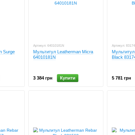
Артикул: 64010181N
Артикул: 8317
n Surge
Мультитул Leatherman Micra
Мультитул 
64010181N
Black 8317
3 384 грн
Купити
5 781 грн