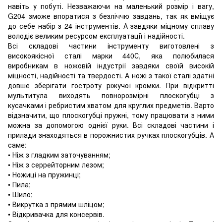
навіть у побуті. Незважаючи на маленький розмір і вагу,
G204 зможе впоратися з безліччю завдань, так як вміщує
до себе набір з 24 інструментів. А завдяки міцному сплаву
володіє великим ресурсом експлуатації і надійності.
Всі складові частини інструменту виготовлені з
високоякісної сталі марки 440С, яка полюбилася
виробникам в ножовій індустрії завдяки своїй високій
міцності, надійності та твердості. А ножі з такої сталі здатні
довше зберігати гостроту ріжучої кромки. При відкритті
мультитула виходять повнорозмірні плоскогубці з
кусачками і ребристим хватом для круглих предметів. Варто
відзначити, що плоскогубці пружні, тому працювати з ними
можна за допомогою однієї руки. Всі складові частини і
прилади знаходяться в порожнистих ручках плоскогубців. А
саме:
• Ніж з гладким заточуванням;
• Ніж з серрейторним лезом;
• Ножиці на пружинці;
• Пила;
• Шило;
• Викрутка з прямим шліцом;
• Відкривачка для консервів.