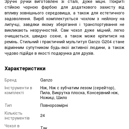
Зручні ручки виготовлені зі сталі, дуже міцні. Покриті
стійкою чорною фарбою для додаткового захисту від
впливу зовнішнього середовища, а також для естетичного
задоволення. Виріб комплектується чохлом з нейлону на
липучці, завдяки якому зберігання і транспортування не
викликають незручностей. Сам чохол дуже міцний, легко
очищається, швидко сохне, а також може кріпитися на
ремінь. Стильний і практичний мультитул Ganzo G204 стане
відмінним супутником будь-якої активної людини, а також
чудово підійде в якості подарунка для друзів.
Характеристики
Бренд
Ganzo
Інструменти в
Ніж, Ніж с зубчатим лезом (серейтор),
комплекті
Пила, Викрутка плоска, Консервний ніж,
Ножиці, Шило
Тип
Повнорозмірні
Кількість
24
інструментів
Чохол в
Так