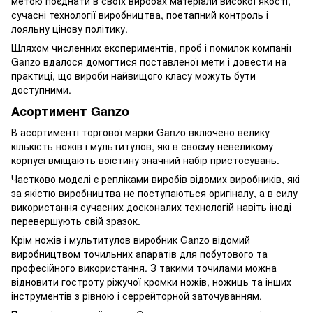
метою поєднати в своїх виробах матеріали високої якості,
сучасні технології виробництва, поетапний контроль і
лояльну цінову політику.
Шляхом численних експериментів, проб і помилок компанії
Ganzo вдалося домогтися поставленої мети і довести на
практиці, що вироби найвищого класу можуть бути
доступними.
Асортимент Ganzo
В асортименті торгової марки Ganzo включено велику
кількість ножів і мультитулов, які в своєму невеликому
корпусі вміщають воістину значний набір пристосувань.
Частково моделі є репліками виробів відомих виробників, які
за якістю виробництва не поступаються оригіналу, а в силу
використання сучасних досконалих технологій навіть іноді
перевершують свій зразок.
Крім ножів і мультитулов виробник Ganzo відомий
виробництвом точильних апаратів для побутового та
професійного використання. З такими точилами можна
відновити гостроту ріжучої кромки ножів, ножиць та інших
інструментів з рівною і серрейторной заточуванням.