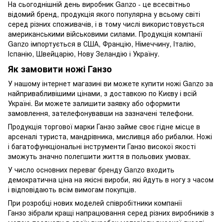
На сьогоднішній день виробник Ganzo - це всесвітньо
відомий бренд, продукція якого популярна у всьому світі
серед різних споживачів, і в тому числі використовується
американськими військовими силами. Продукція компанії
Ganzo імпортується в США, Францію, Німеччину, Італію,
Іспанію, Швейцарію, Нову Зеландію і Україну.
Як замовити ножі Ганзо
У нашому інтернет магазині ви можете купити ножі Ganzo за
найпривабливішими цінами, з доставкою по Києву і всій
Україні. Ви можете залишити заявку або оформити
замовлення, зателефонувавши на зазначені телефони.
Продукція торгової марки Ганзо займе своє гідне місце в
арсеналі туриста, мандрівника, мисливця або рибалки. Ножі
і багатофункціональні інструменти Ганзо високої якості
зможуть значно полегшити життя в польових умовах.
У число основних переваг бренду Ganzo входить
демократична ціна на якісні вироби, які йдуть в ногу з часом
і відповідають всім вимогам покупців.
При розробці нових моделей співробітники компанії
Ганзо зібрали кращі напрацювання серед різних виробників з