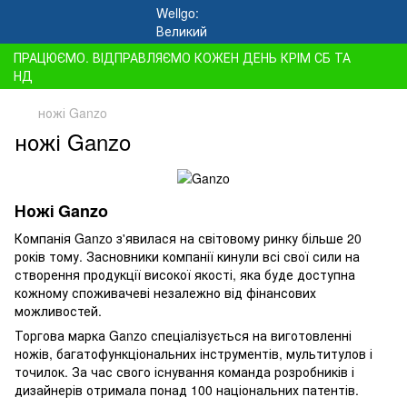
ПРАЦЮЄМО. ВІДПРАВЛЯЄМО КОЖЕН ДЕНЬ КРІМ СБ ТА
НД
ножі Ganzo
ножі Ganzo
Ножі Ganzo
Компанія Ganzo з'явилася на світовому ринку більше 20
років тому. Засновники компанії кинули всі свої сили на
створення продукції високої якості, яка буде доступна
кожному споживачеві незалежно від фінансових
можливостей.
Торгова марка Ganzo спеціалізується на виготовленні
ножів, багатофункціональних інструментів, мультитулов і
точилок. За час свого існування команда розробників і
дизайнерів отримала понад 100 національних патентів.