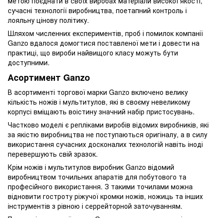
метою поєднати в своїх виробах матеріали високої якості,
сучасні технології виробництва, поетапний контроль і
лояльну цінову політику.
Шляхом численних експериментів, проб і помилок компанії
Ganzo вдалося домогтися поставленої мети і довести на
практиці, що вироби найвищого класу можуть бути
доступними.
Асортимент Ganzo
В асортименті торгової марки Ganzo включено велику
кількість ножів і мультитулов, які в своєму невеликому
корпусі вміщають воістину значний набір пристосувань.
Частково моделі є репліками виробів відомих виробників, які
за якістю виробництва не поступаються оригіналу, а в силу
використання сучасних досконалих технологій навіть іноді
перевершують свій зразок.
Крім ножів і мультитулов виробник Ganzo відомий
виробництвом точильних апаратів для побутового та
професійного використання. З такими точилами можна
відновити гостроту ріжучої кромки ножів, ножиць та інших
інструментів з рівною і серрейторной заточуванням.