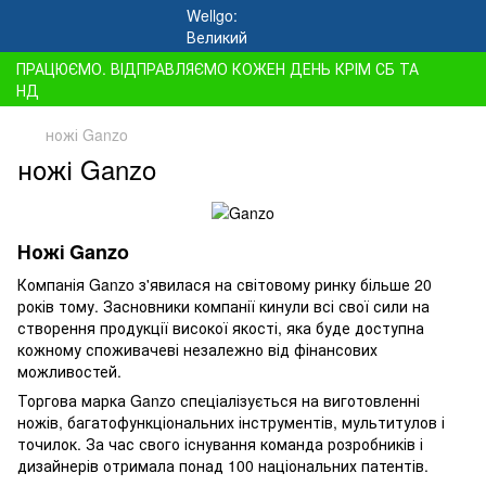
ПРАЦЮЄМО. ВІДПРАВЛЯЄМО КОЖЕН ДЕНЬ КРІМ СБ ТА
НД
ножі Ganzo
ножі Ganzo
Ножі Ganzo
Компанія Ganzo з'явилася на світовому ринку більше 20
років тому. Засновники компанії кинули всі свої сили на
створення продукції високої якості, яка буде доступна
кожному споживачеві незалежно від фінансових
можливостей.
Торгова марка Ganzo спеціалізується на виготовленні
ножів, багатофункціональних інструментів, мультитулов і
точилок. За час свого існування команда розробників і
дизайнерів отримала понад 100 національних патентів.