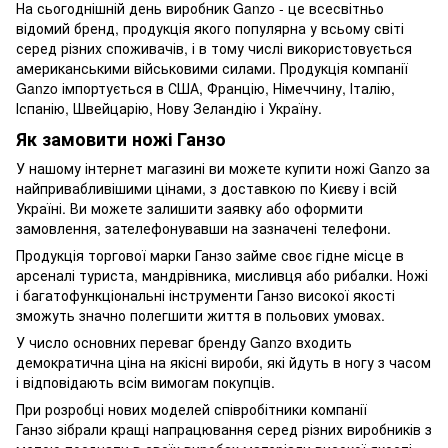
На сьогоднішній день виробник Ganzo - це всесвітньо
відомий бренд, продукція якого популярна у всьому світі
серед різних споживачів, і в тому числі використовується
американськими військовими силами. Продукція компанії
Ganzo імпортується в США, Францію, Німеччину, Італію,
Іспанію, Швейцарію, Нову Зеландію і Україну.
Як замовити ножі Ганзо
У нашому інтернет магазині ви можете купити ножі Ganzo за
найпривабливішими цінами, з доставкою по Києву і всій
Україні. Ви можете залишити заявку або оформити
замовлення, зателефонувавши на зазначені телефони.
Продукція торгової марки Ганзо займе своє гідне місце в
арсеналі туриста, мандрівника, мисливця або рибалки. Ножі
і багатофункціональні інструменти Ганзо високої якості
зможуть значно полегшити життя в польових умовах.
У число основних переваг бренду Ganzo входить
демократична ціна на якісні вироби, які йдуть в ногу з часом
і відповідають всім вимогам покупців.
При розробці нових моделей співробітники компанії
Ганзо зібрали кращі напрацювання серед різних виробників з