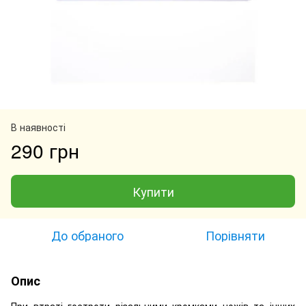
В наявності
290 грн
Купити
До обраного
Порівняти
Опис
При втраті гостроти різальними кромками ножів та інших