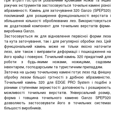
ріжучих інструментів застосовуються точильні камені різної
абразивності. Камінь для заточування 320 Ganzo (SPEP320)
покликаний для розширення функціональності верстата і
збільшення кількості оброблюваних лез. Використовується
як додатковий компонент для точильних верстатів фірми-
виробника Ganzo.
Застосовується як для відновлення первісної форми леза
та кута заточування, так і для регулярної обробки лез. Цей
функціональний камінь може не тільки якісно наточити
лезо, але також і виправити деформації і пошкодження на
його крайці і поверхні. Точильний камінь 320 придатний для
роботи з будь-якими ножами, ножицями, садовим
інвентарем, господарським та туристичним приладдям.
Заточка на цьому точильному камені готує лезо під фінішну
обробку лезом більшої грітності з дрібною абразивністю.
Точильний камінь 320 для EDGE PRO System і подібні з
різними ступенями зернистості доповнюють і розширюють
можливості точильних верстатів. Універсальний розмір,
форма і товщина точильного каменю Ganzo SPEP320
дозволяють застосовувати його в точильних системах
більшості виробників.