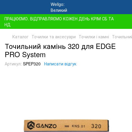
ПРАЦЮЄМО. ВІДПРАВЛЯЄМО КОЖЕН ДЕНЬ КРІМ СБ ТА
НД
Каталог
Точилки та аксесуари
Точилки і камні
Точильни
Точильний камінь 320 для EDGE
PRO System
Артикул:
SPEP320
Написати відгук