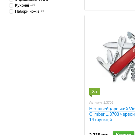
Кухонні
105
Набори ножів
15
Хіт
Артикул: 1.3703
Ніж швейцарський Vic
Climber 1.3703 червон
14 функцій
2 738 грн
Купити