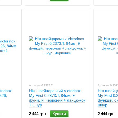
Важливою складовою частиною асортименту стали кух
виготовлені прокатним або кованим методом. Їх від
крилами. Раніше вся продукція виготовлялася в Швей
територію Німеччини.
Крім ножів з нержавіючої сталі Вікторінокс виробляє 
сучасною технологією в Японії, а збірка і рукояті - в Ш
Також в число продукції увійшли годинники. Починаючи
в Америці і Швейцарії.
Артикул: 0.2373.T
Артикул: 0.237
torinox
Ніж швейцарський Victorinox
Ніж швейца
.26,
My First 0.2373.T, 84мм, 9
My First 0.
функцій, червоний + ланцюжок
функцій, с
+ шнур
шнур
2 444 грн
Купити
2 444 грн