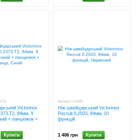
онні ножі для побутового та професійного використання,
мінною рисою стало зображення орла з розправленими
царії, тепер же виробництво повністю перейшло на
моделі з керамічними лезами. Самі клинки виготовляються за
вейцарії.
 з 1989 року Victorinox виробляє точні армійські годинники
3.T2
Артикул: 0.2503
рський Victorinox
Ніж швейцарський Victorinox
2373.T2, 84мм, 9
Recruit 0.2503, 84мм, 10
иній + ланцюжок +
функцій
Купити
1 406 грн
Купити