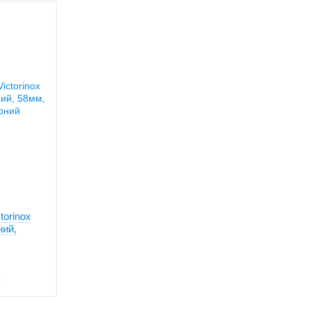
torinox
ний,