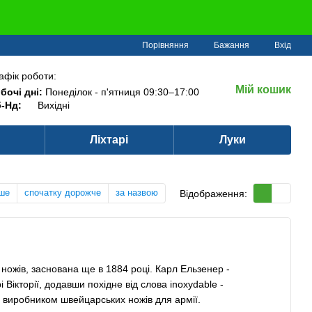
Порівняння
Бажання
Вхід
афік роботи:
Мій кошик
бочі дні:
Понеділок - п'ятниця 09:30–17:00
-Нд:
Вихідні
Ліхтарі
Луки
ше
спочатку дорожче
за назвою
Відображення:
 ножів, заснована ще в 1884 році. Карл Ельзенер -
 Вікторії, додавши похідне від слова inoxydable -
а виробником швейцарських ножів для армії.