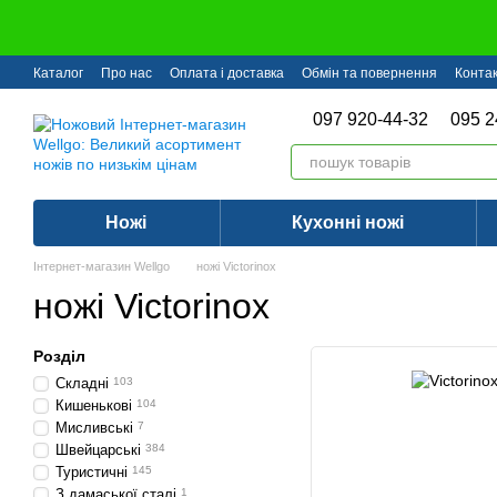
Перейти до основного контенту
Каталог
Про нас
Оплата і доставка
Обмін та повернення
Конта
097 920-44-32
095 2
Ножі
Кухонні ножі
Інтернет-магазин Wellgo
ножі Victorinox
ножі Victorinox
Розділ
Складні
103
Кишенькові
104
Мисливські
7
Швейцарські
384
Туристичні
145
З дамаської сталі
1