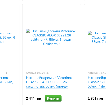
1
Артикул: 0.6221.26
Артикул: 0.622
orinox
Ніж швейцарський Victorinox
Ніж швейца
й, 58мм,
CLASSIC ALOX 06221.26
Classic SD
сріблястий, 58мм, 5предм
58мм, 7 ф
2 444 грн
Купити
1 701 грн