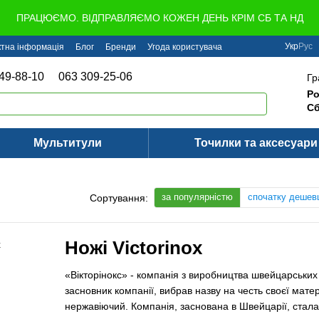
ПРАЦЮЄМО. ВІДПРАВЛЯЄМО КОЖЕН ДЕНЬ КРІМ СБ ТА НД
Укр
Рус
ктна інформація
Блог
Бренди
Угода користувача
49-88-10
063 309-25-06
Гр
Ро
Сб
Мультитули
Точилки та аксесуари
за популярністю
спочатку дешев
Сортування:
Ножі Victorinox
«Вікторінокс» - компанія з виробництва швейцарських
засновник компанії, вибрав назву на честь своєї матері
нержавіючий. Компанія, заснована в Швейцарії, стал