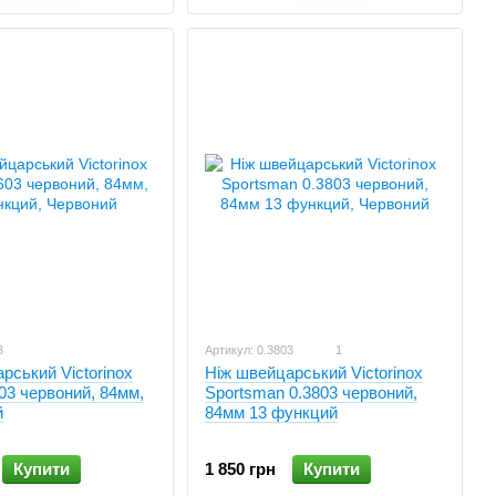
3
Артикул: 0.3803
1
рський Victorinox
Ніж швейцарський Victorinox
603 червоний, 84мм,
Sportsman 0.3803 червоний,
й
84мм 13 функций
Купити
1 850 грн
Купити