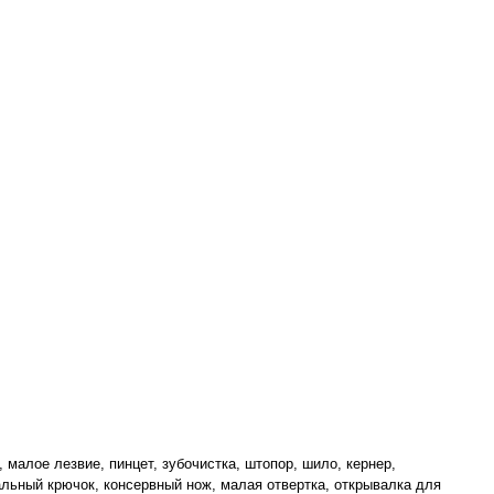
 малое лезвие, пинцет, зубочистка, штопор, шило, кернер,
льный крючок, консервный нож, малая отвертка, открывалка для