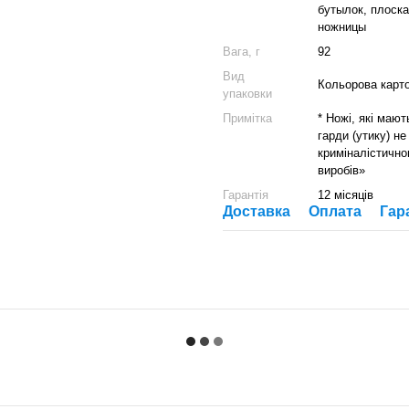
бутылок, плоска
ножницы
Вага, г
92
Вид
Кольорова карт
упаковки
Примітка
* Ножі, які маю
гарди (утику) н
криміналістично
виробів»
Гарантія
12 місяців
Доставка
Оплата
Гар