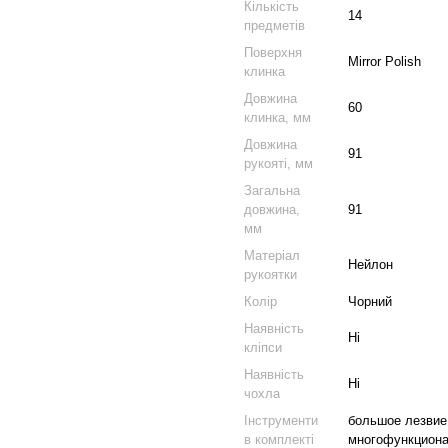
Кількість
14
предметів
Поверхня
Mirror Polish
клинка
Довжина
60
клинка, мм
Довжина
91
рукояті, мм
Загальна
довжина,
91
мм
Матеріал
Нейлон
рукоятки
Колір
Чорний
Наявність
Ні
кліпси
Наявність
Ні
чохла
Інструменти
большое лезвие,
в комплекті
многофункциона