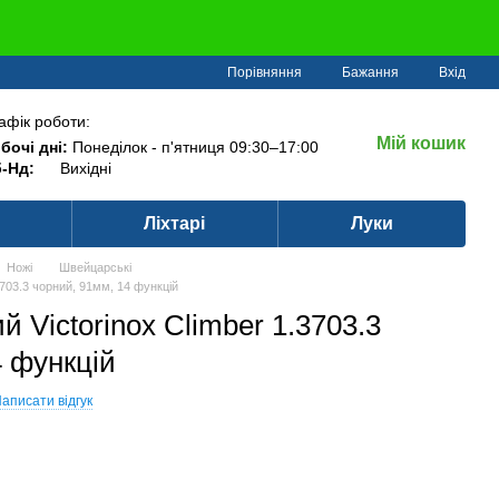
Порівняння
Бажання
Вхід
афік роботи:
Мій кошик
бочі дні:
Понеділок - п'ятниця 09:30–17:00
-Нд:
Вихідні
Ліхтарі
Луки
Ножі
Швейцарські
3703.3 чорний, 91мм, 14 функцій
 Victorinox Climber 1.3703.3
4 функцій
аписати відгук