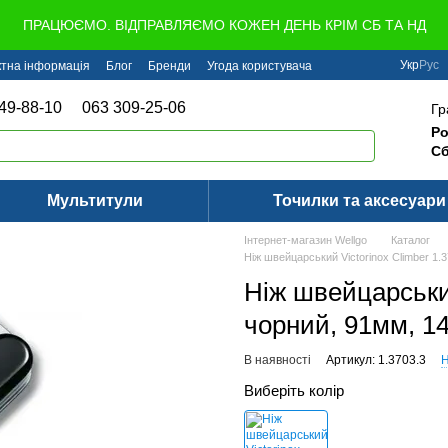
ПРАЦЮЄМО. ВІДПРАВЛЯЄМО КОЖЕН ДЕНЬ КРІМ СБ ТА НД
Укр
Рус
ктна інформація
Блог
Бренди
Угода користувача
49-88-10
063 309-25-06
Гр
Ро
Сб
Мультитули
Точилки та аксесуари
Інтернет-магазин Wellgo
Каталог
Ніж швейцарський Victorinox Climber 1.
Ніж швейцарський
чорний, 91мм, 1
В наявності
Артикул: 1.3703.3
Н
Виберіть колір