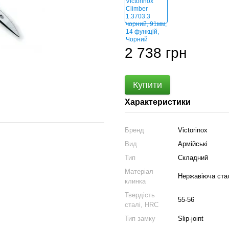
2 738 грн
Купити
Характеристики
Бренд
Victorinox
Вид
Армійські
Тип
Складний
Матеріал
Нержавіюча стал
клинка
Твердість
55-56
сталі, HRC
Тип замку
Slip-joint