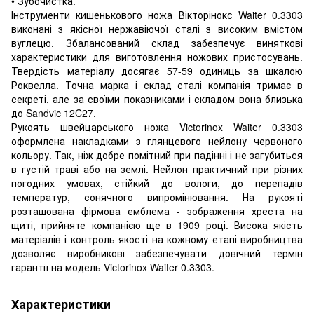
• Зубочистка.
Інструменти кишенькового ножа Вікторінокс Waiter 0.3303
виконані з якісної нержавіючої сталі з високим вмістом
вуглецю. Збалансований склад забезпечує виняткові
характеристики для виготовлення ножових пристосувань.
Твердість матеріалу досягає 57-59 одиниць за шкалою
Роквелла. Точна марка і склад сталі компанія тримає в
секреті, але за своїми показниками і складом вона близька
до Sandvic 12C27.
Рукоять швейцарського ножа Victorinox Waiter 0.3303
оформлена накладками з глянцевого нейлону червоного
кольору. Так, ніж добре помітний при падінні і не загубиться
в густій ​​траві або на землі. Нейлон практичний при різних
погодних умовах, стійкий до вологи, до перепадів
температур, сонячного випромінювання. На рукояті
розташована фірмова емблема - зображення хреста на
щиті, прийняте компанією ще в 1909 році. Висока якість
матеріалів і контроль якості на кожному етапі виробництва
дозволяє виробникові забезпечувати довічний термін
гарантії на модель Victorinox Waiter 0.3303.
Характеристики