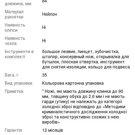
84
довжина, мм
Матеріал
Нейлон
рукоятки
Наявність
Ні
кліпси
Наявність
Ні
чохла
Інструменти в
большое лезвие, пинцет, зубочистка,
комплекті
штопор, консервный нож, открывалка для
бутылок, плоская отвертка, инструмент
для снятия изоляции, кольцо для подвеса
Вага, г
35
Вид упаковки
Кольорова картонна упаковка
Примітка
* Ножі, які мають довжину клинка до 90
мм, товщину обуха до 2.6 мм і не мають
гарди (утику) не належать до категорії
холодної зброї відповідно до «Методики
криміналістичного дослідження холодної
зброї та конструктивно схожих з нею
виробів»
Гарантія
12 місяців