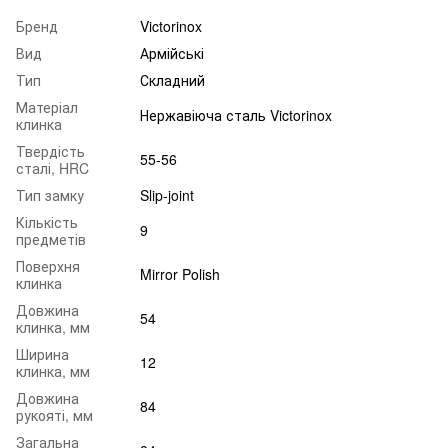
Бренд
Victorinox
Вид
Армійські
Тип
Складний
Матеріал
Нержавіюча сталь Victorinox
клинка
Твердість
55-56
сталі, HRC
Тип замку
Slip-joint
Кількість
9
предметів
Поверхня
Mirror Polish
клинка
Довжина
54
клинка, мм
Ширина
12
клинка, мм
Довжина
84
рукояті, мм
Загальна