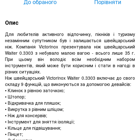
До обраного
Порівняти
Опис
Для любителів активного відпочинку, пікніків і туризму
незамінним супутником був і залишається швейцарський
ніж. Компанія Victorinox презентувала ніж швейцарський
Waiter 0.3303 з небувало малою вагою - всього лише 35 г.
При цьому він володіє всім необхідним набором
інструментів, який може бути корисним і стати в нагоді в
різних ситуаціях.
Ніж швейцарський Victorinox Waiter 0.3303 включає до свого
складу 9 функцій, що виконуються за допомогою девайсів:
• Клинок з рівною заточкою;
• Штопор;
• Відкривачка для пляшок;
• Викрутка з рівним шліцом;
• Ніж для консервів;
• Інструмент для зняття ізоляції;
• Кільце для підвішування;
• Пінцет;