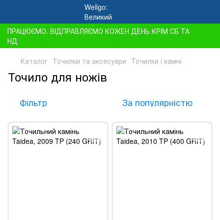
ПРАЦЮЄМО. ВІДПРАВЛЯЄМО КОЖЕН ДЕНЬ КРІМ СБ ТА
НД
Каталог
Точилки та аксесуари
Точилки і камні
Точило для ножів
Фільтр
За популярністю