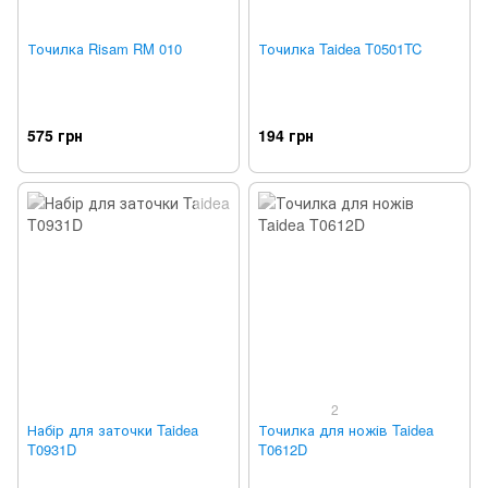
Точилка Risam RM 010
Точилка Taidea T0501TC
575 грн
194 грн
2
Набір для заточки Taidea
Точилка для ножів Taidea
T0931D
T0612D