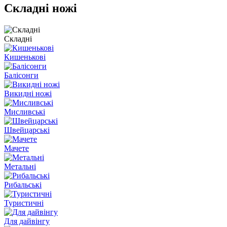
Складні ножі
Складні
Кишенькові
Балісонги
Викидні ножі
Мисливські
Швейцарські
Мачете
Метальні
Рибальські
Туристичні
Для дайвінгу