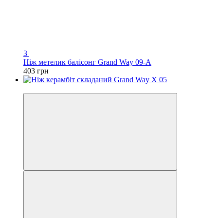
3
Ніж метелик балісонг Grand Way 09-A
403 грн
Відео