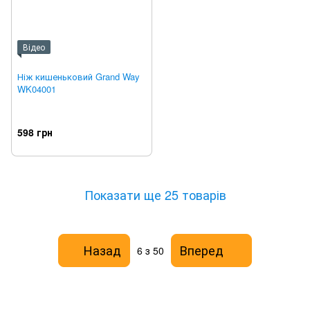
Відео
Ніж кишеньковий Grand Way
WK04001
598 грн
Показати ще 25 товарів
Назад
Вперед
6
з 50