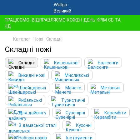
ПРАЦЮЄМО. ВІДПРАВЛЯЄМО КОЖЕН ДЕНЬ КРІМ СБ ТА
НД
Каталог
Ножі
Складні
Складні ножі
Складні
Кишенькові
Балісонги
Викидні ножі
Мисливські
Швейцарські
Мачете
Метальні
Рибальські
Туристичні
Для дайвінгу
Сувенірні
Керамбіти
З дамаської сталі
Кухонні
Набори ножів
Інструменти