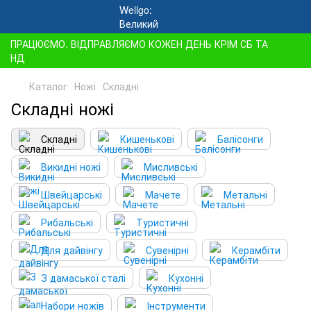
ПРАЦЮЄМО. ВІДПРАВЛЯЄМО КОЖЕН ДЕНЬ КРІМ СБ ТА
НД
Каталог
Ножі
Складні
Складні ножі
Складні
Кишенькові
Балісонги
Викидні ножі
Мисливські
Швейцарські
Мачете
Метальні
Рибальські
Туристичні
Для дайвінгу
Сувенірні
Керамбіти
З дамаської сталі
Кухонні
Набори ножів
Інструменти