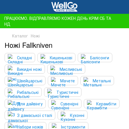
ПРАЦЮЄМО. ВІДПРАВЛЯЄМО КОЖЕН ДЕНЬ КРІМ СБ ТА
НД
Каталог
Ножі
Ножі Fallkniven
Складні
Кишенькові
Балісонги
Викидні ножі
Мисливські
Швейцарські
Мачете
Метальні
Рибальські
Туристичні
Для дайвінгу
Сувенірні
Керамбіти
З дамаської сталі
Кухонні
Набори ножів
Інструменти