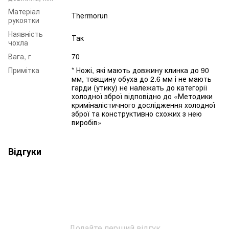
Матеріал
Thermorun
рукоятки
Наявність
Так
чохла
Вага, г
70
Примітка
* Ножі, які мають довжину клинка до 90
мм, товщину обуха до 2.6 мм і не мають
гарди (утику) не належать до категорії
холодної зброї відповідно до «Методики
криміналістичного дослідження холодної
зброї та конструктивно схожих з нею
виробів»
Відгуки
Додайте перший відгук