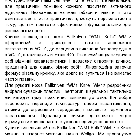
але практичний помічник кожного любителя активного
відпочинку. Незважаючи на малі габарити, навіть ті, хто
сумнівається в його практичності, можуть переконатися в
тому, що ніж повністю ефективний і функціональний для
різноманітних робіт.
Клинок нескладного ножа Fallkniven "WM1 Knife" WM1z
оформлений з тришарового пакета японського
виготовлення VG-10, де серцевина виконана безпосередньо
з VG-10, а накладки - із сталі 420. Така комбінація поєднує в
собі відмінні характеристики і дозволяє створити клинок,
придатний для самих різних робіт. Лінзоподібна заточка
формує різальну кромку, яка довго не тупиться і не вимагає
частої правки.
Для рукояті ножа Fallkniven "WM1 Knife" WM1z розробники
вибрали сучасний пластик Thermorun. Візуально і тактильно
він нагадує гуму, практично «липне» до руки. Він добре
переносить перепади температур, високі навантаження,
стійкий до агресивних середовищ і високого термічного
навантаження. Підпальцеві виїмки дозволяють міцно
утримувати клинок навіть в умовах підвищеної вологості.
Купити кишеньковий ніж Fallkniven "WM1 Knife" WM1z в Києві
можна в інтернет-магазині ножів Wellgo. Ми пропонуємо