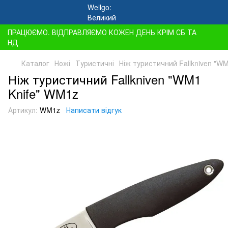
ПРАЦЮЄМО. ВІДПРАВЛЯЄМО КОЖЕН ДЕНЬ КРІМ СБ ТА
НД
Каталог
Ножі
Туристичні
Ніж туристичний Fallkniven "W
Ніж туристичний Fallkniven "WM1
Knife" WM1z
Артикул:
WM1z
Написати відгук