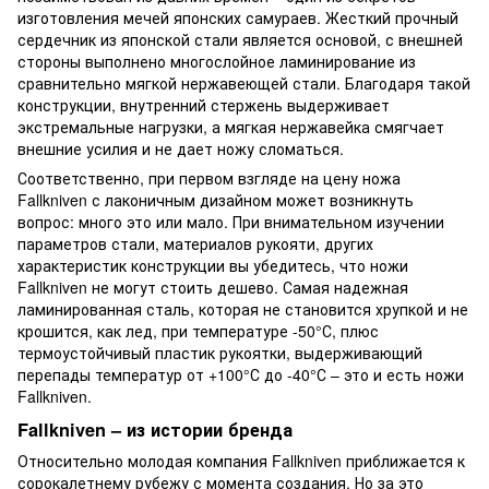
изготовления мечей японских самураев. Жесткий прочный
сердечник из японской стали является основой, с внешней
стороны выполнено многослойное ламинирование из
сравнительно мягкой нержавеющей стали. Благодаря такой
конструкции, внутренний стержень выдерживает
экстремальные нагрузки, а мягкая нержавейка смягчает
внешние усилия и не дает ножу сломаться.
Соответственно, при первом взгляде на цену ножа
Fallkniven с лаконичным дизайном может возникнуть
вопрос: много это или мало. При внимательном изучении
параметров стали, материалов рукояти, других
характеристик конструкции вы убедитесь, что ножи
Fallkniven не могут стоить дешево. Самая надежная
ламинированная сталь, которая не становится хрупкой и не
крошится, как лед, при температуре -50°С, плюс
термоустойчивый пластик рукоятки, выдерживающий
перепады температур от +100°С до -40°С – это и есть ножи
Fallkniven.
Fallkniven – из истории бренда
Относительно молодая компания Fallkniven приближается к
сорокалетнему рубежу с момента создания. Но за это