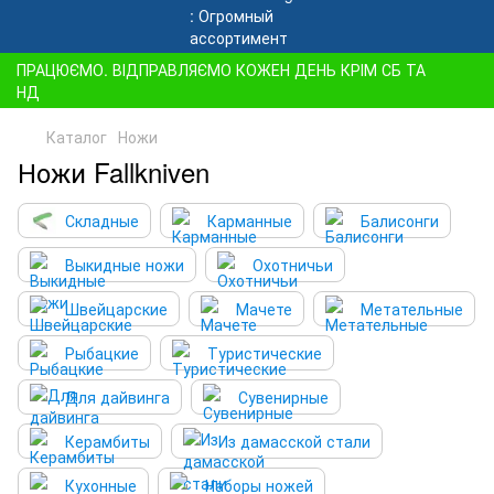
ПРАЦЮЄМО. ВІДПРАВЛЯЄМО КОЖЕН ДЕНЬ КРІМ СБ ТА
НД
Каталог
Ножи
Ножи Fallkniven
Складные
Карманные
Балисонги
Выкидные ножи
Охотничьи
Швейцарские
Мачете
Метательные
Рыбацкие
Туристические
Для дайвинга
Сувенирные
Керамбиты
Из дамасской стали
Кухонные
Наборы ножей