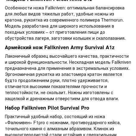
Особенности ножа Fallkniven: оптимальная балансировка
для любых видов тяжелых работ, удобные ножны из
кратона, рукоятка из современного полимера Thermorun.
Модель разработана для широкого использования в
походных условиях – от приготовления пищи до
обустройства лагеря, заготовки колышек и скалолазания.
Армейский нож Fallkniven Army Survival A1z
Лаконичный образец высочайшего качества, практичности
и широкой функциональности. Нескладная модель Fallkniven
предназначена для применения в экстремальных условиях.
Эргономичная рукоятка из эластомера кратон является
будто продолжением руки, плотно удерживается,
отличается высокими показателями прочности и
теплостойкости, не скользит. Ножны изготовлены с
защелкой и дренажным отверстием для отвода влаги.
Набор Fallkniven Pilot Survival Pro
Практичный удобный набор, состоящий из ножа
«Фалкнивен» F1pro с ножнами, противоударного кейса,
точильного камня с алмазным абразивом. Клинок из
высокоуглеродистой стали устойчив к сверхсильным