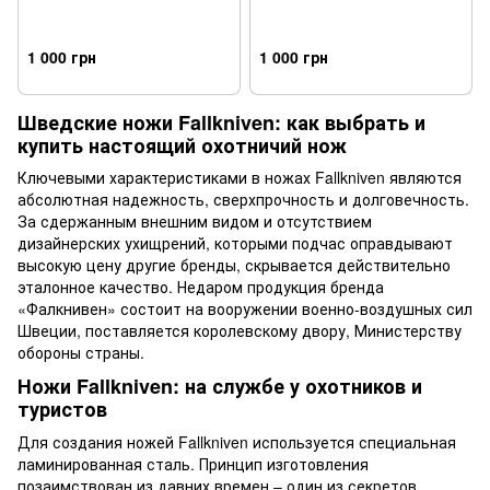
1 000 грн
1 000 грн
Шведские ножи Fallkniven: как выбрать и
купить настоящий охотничий нож
Ключевыми характеристиками в ножах Fallkniven являются
абсолютная надежность, сверхпрочность и долговечность.
За сдержанным внешним видом и отсутствием
дизайнерских ухищрений, которыми подчас оправдывают
высокую цену другие бренды, скрывается действительно
эталонное качество. Недаром продукция бренда
«Фалкнивен» состоит на вооружении военно-воздушных сил
Швеции, поставляется королевскому двору, Министерству
обороны страны.
Ножи Fallkniven: на службе у охотников и
туристов
Для создания ножей Fallkniven используется специальная
ламинированная сталь. Принцип изготовления
позаимствован из давних времен – один из секретов