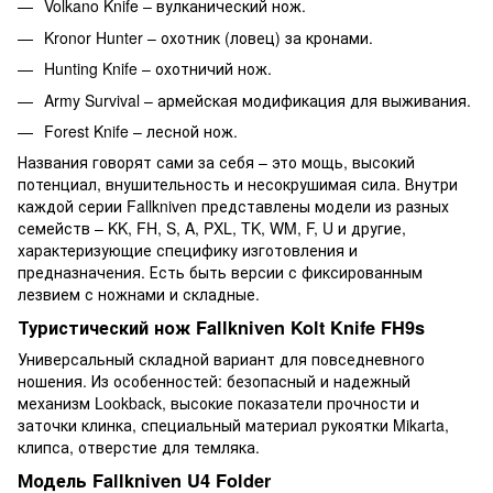
Volkano Knife – вулканический нож.
Kronor Hunter – охотник (ловец) за кронами.
Hunting Knife – охотничий нож.
Army Survival – армейская модификация для выживания.
Forest Knife – лесной нож.
Названия говорят сами за себя – это мощь, высокий
потенциал, внушительность и несокрушимая сила. Внутри
каждой серии Fallkniven представлены модели из разных
семейств – KK, FH, S, A, PXL, TK, WM, F, U и другие,
характеризующие специфику изготовления и
предназначения. Есть быть версии с фиксированным
лезвием с ножнами и складные.
Туристический нож Fallkniven Kolt Knife FH9s
Универсальный складной вариант для повседневного
ношения. Из особенностей: безопасный и надежный
механизм Lookback, высокие показатели прочности и
заточки клинка, специальный материал рукоятки Mikarta,
клипса, отверстие для темляка.
Модель Fallkniven U4 Folder