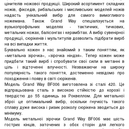
цінителів ножової продукції. Широкий асортимент складних
ножів, фікседів, рибальських і мисливських моделей ножів
надасть унікальний вибір для самого вимогливого
ножемана. Також Grand Way спеціалізується на
вузькопрофільних моделях - тактичних, тичкових,
метальних ножах, балісонгах і керамбітах. А вибір сувенірної
продукції, сюрікенів і мультитулів дозволить підібрати виріб
на всі випадки життя.
Буквально кожен з нас знайомий з таким поняттям, як
«метальна зірочка», «зірочка ніндзя». Тепер кожен може
придбати такий виріб і спробувати свої сили в метанні в
ціль і відточенні влучності. Незважаючи на широку
популярність такого поняття, достеменно невідомо про
походження і появу в світі сюрікенів.
Модель Grand Way BF006 виготовлена ​​зі сталі 420. Це
відпрацьована сталь з високою стійкістю до корозії і
твердістю до 55 одиниць за Роквеллом. Для метальної
зброї це оптимальний вибір, оскільки гнучкість такого
сплаву дуже висока і ризик розколу сюрікена зводиться до
мінімуму.
Модель метальної зірочки Grand Way BF006 має шість
гострих кінців, заточених з обох сторін для легкого