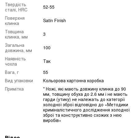
Твердість
52-55
сталі, HRC
Поверхня
Satin Finish
клинка
Товщина
3
клинка, мм
Загальна
100
довжина, мм
Наявність
Так
чохла
Вага, г
55
Вид упаковки
Кольорова картонна коробка
Примітка
* Ножі, які мають довжину клинка до 90
мм, товщину обуха до 2.6 мм і не мають
гарди (утику) не належать до категорії
холодної зброї відповідно до «Методики
криміналістичного дослідження холодної
зброї та конструктивно схожих з нею
виробів»
Відео