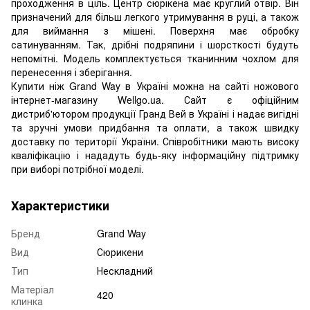
проходження в ціль. Центр сюрікена має круглий отвір. Він
призначений для більш легкого утримування в руці, а також
для виймання з мішені. Поверхня має обробку
сатинуванням. Так, дрібні подряпини і шорсткості будуть
непомітні. Модель комплектується тканинним чохлом для
перенесення і зберігання.
Купити ніж Grand Way в Україні можна на сайті ножового
інтернет-магазину Wellgo.ua. Сайт є офіційним
дистриб'ютором продукції Гранд Вей в Україні і надає вигідні
та зручні умови придбання та оплати, а також швидку
доставку по території України. Співробітники мають високу
кваліфікацію і нададуть будь-яку інформаційну підтримку
при виборі потрібної моделі.
Характеристики
Бренд
Grand Way
Вид
Сюрикени
Тип
Нескладний
Матеріал
420
клинка