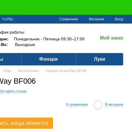
Сравнение
Укр
Рус
Желания
Вход
афик работы:
Мой заказ
дни:
Понедельник - Пятница 09:30–17:00
-Вс:
Выходные
ры
Фонари
Луки
Ножи
Метательные
Сюрикен Grand Way BF006
Way BF006
Оставить отзыв
К сравнению
В желания
ить, когда появится