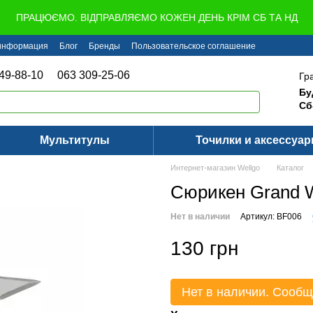
ПРАЦЮЄМО. ВІДПРАВЛЯЄМО КОЖЕН ДЕНЬ КРІМ СБ ТА НД
 информация
Блог
Бренды
Пользовательское соглашение
49-88-10
063 309-25-06
Гр
Бу
Сб
Мультитулы
Точилки и аксессуа
Интернет-магазин Wellgo
Каталог
Сюрикен Grand 
Нет в наличии
Артикул: BF006
130 грн
Нет в наличии. Сообщ