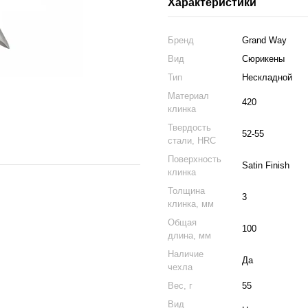
Характеристики
Бренд
Grand Way
Вид
Сюрикены
Тип
Нескладной
Материал
420
клинка
Твердость
52-55
стали, HRC
Поверхность
Satin Finish
клинка
Толщина
3
клинка, мм
Общая
100
длина, мм
Наличие
Да
чехла
Вес, г
55
Вид