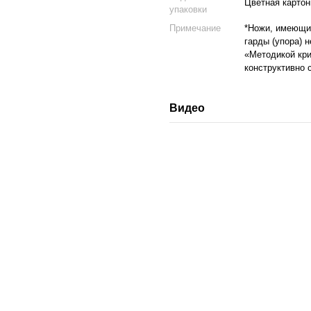
Цветная картон
упаковки
Примечание
*Ножи, имеющие
гарды (упора) 
«Методикой кри
конструктивно 
Видео