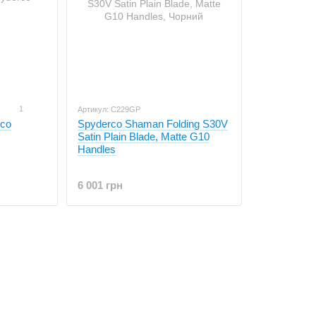
1
Артикул: C229GP
rco
Spyderco Shaman Folding S30V
Satin Plain Blade, Matte G10
Handles
6 001 грн