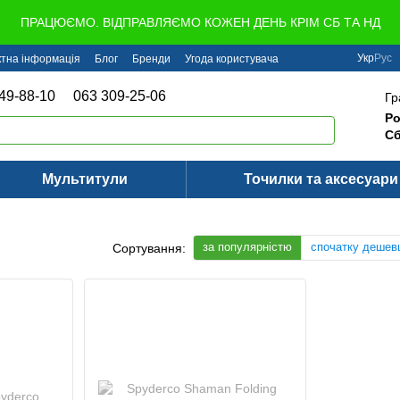
ПРАЦЮЄМО. ВІДПРАВЛЯЄМО КОЖЕН ДЕНЬ КРІМ СБ ТА НД
Укр
Рус
ктна інформація
Блог
Бренди
Угода користувача
49-88-10
063 309-25-06
Гр
Ро
Сб
Мультитули
Точилки та аксесуари
за популярністю
спочатку дешев
Сортування: