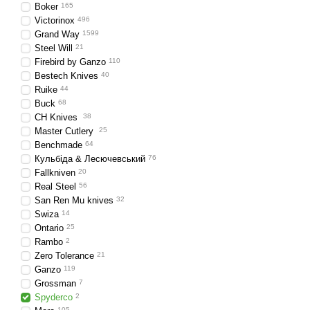
Boker
165
Victorinox
496
Grand Way
1599
Steel Will
21
Firebird by Ganzo
110
Bestech Knives
40
Ruike
44
Buck
68
CH Knives
38
Master Cutlery
25
Benchmade
64
Кульбіда & Лесючевський
76
Fallkniven
20
Real Steel
56
San Ren Mu knives
32
Swiza
14
Ontario
25
Rambo
2
Zero Tolerance
21
Ganzo
119
Grossman
7
Spyderco
2
105