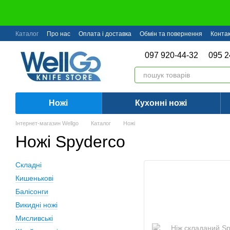
Перейти до основного контенту
Каталог
Про нас
Оплата і доставка
Обмін та повернення
Конта
097 920-44-32
095 2
Ножі
Кухонні ножі
Інтернет-магазин Wellgo
Каталог
Ножі
Ножі Spyderco
Складні
Кишенькові
Балісонги
Викидні ножі
Мисливські