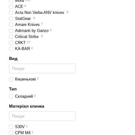
Mora
ACE
6
Acta Non Verba ANV knives
8
StatGear
5
Amare Knives
7
Adimanti by Ganzo
3
Critical Strike
6
CRKT
27
KA-BAR
4
Вид
Кишенькові
2
Тип
Складний
2
Матеріал клинка
S30V
1
CPM M4
1