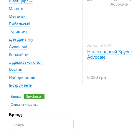
Швейцарські
Мачете
Метальні
Рибальські
Туристичні
Для дайвінгу
Артикул: C214TI
Сувенірні
Ніж складаний Spyde
Керамбіти
Advocate
З дамаської сталі
Кухонні
6 230 грн
Набори ножів
Інструменти
Бренд:
Spyderco
Очистити фільтр
Бренд