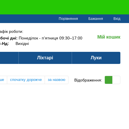
Порівняння
Бажання
Вхід
афік роботи:
Мій кошик
бочі дні:
Понеділок - п'ятниця 09:30–17:00
-Нд:
Вихідні
Ліхтарі
Луки
ше
спочатку дорожче
за назвою
Відображення: