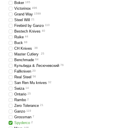
Boker
165
Victorinox
496
Grand Way
1599
Steel Will
21
Firebird by Ganzo
110
Bestech Knives
40
Ruike
44
Buck
68
CH Knives
38
Master Cutlery
25
Benchmade
64
Кульбида & Лесючевский
76
Fallkniven
20
Real Steel
56
San Ren Mu knives
32
Swiza
14
Ontario
25
Rambo
2
Zero Tolerance
21
Ganzo
119
Grossman
7
Spyderco
2
105