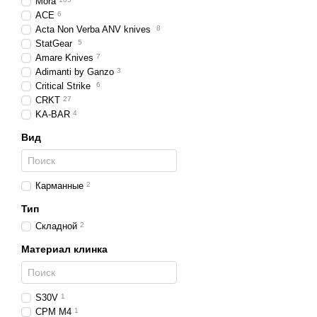
Mora
ACE
6
Acta Non Verba ANV knives
8
StatGear
5
Amare Knives
7
Adimanti by Ganzo
3
Critical Strike
6
CRKT
27
KA-BAR
4
Вид
Карманные
2
Тип
Складной
2
Материал клинка
S30V
1
CPM M4
1