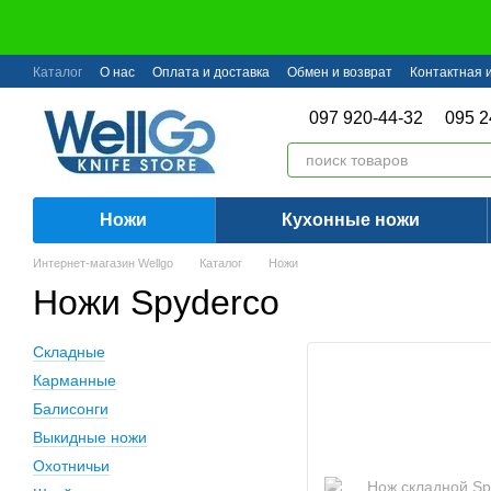
Перейти к основному контенту
Каталог
О нас
Оплата и доставка
Обмен и возврат
Контактная
097 920-44-32
095 2
Ножи
Кухонные ножи
Интернет-магазин Wellgo
Каталог
Ножи
Ножи Spyderco
Складные
Карманные
Балисонги
Выкидные ножи
Охотничьи