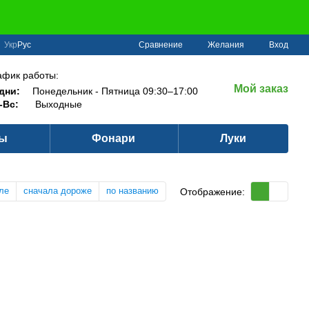
Сравнение
Укр
Рус
Желания
Вход
афик работы:
Мой заказ
дни:
Понедельник - Пятница 09:30–17:00
-Вс:
Выходные
ры
Фонари
Луки
ле
сначала дороже
по названию
Отображение: