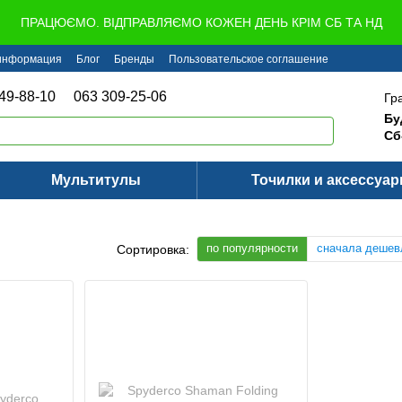
ПРАЦЮЄМО. ВІДПРАВЛЯЄМО КОЖЕН ДЕНЬ КРІМ СБ ТА НД
 информация
Блог
Бренды
Пользовательское соглашение
49-88-10
063 309-25-06
Гр
Бу
Сб
Мультитулы
Точилки и аксессуа
по популярности
сначала дешев
Сортировка: