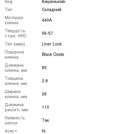
Вид
Кишенькові
Тип
Складний
Матеріал
440A
клинка
Твердість
56-57
сталі, HRC
Тип замку
Liner Lock
Поверхня
Black Oxide
клинка
Довжина
85
клинка, мм
Товщина
2.8
клинка, мм
Ширина
26
клинка, мм
Довжина
110
рукояті, мм
Наявність
Так
кліпси
Асист
Ні