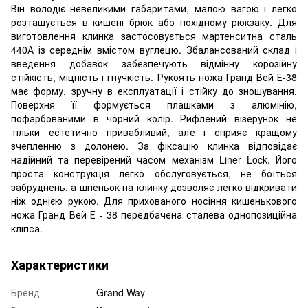
Він володіє невеликими габаритами, малою вагою і легко
розташується в кишені брюк або похідному рюкзаку. Для
виготовлення клинка застосовується мартенситна сталь
440А із середнім вмістом вуглецю. Збалансований склад і
введення добавок забезпечують відмінну корозійну
стійкість, міцність і гнучкість. Рукоять ножа Гранд Вей Е-38
має форму, зручну в експлуатації і стійку до зношування.
Поверхня її формується плашками з алюмінію,
пофарбованими в чорний колір. Рифлений візерунок не
тільки естетично привабливий, але і сприяє кращому
зчепленню з долонею. За фіксацію клинка відповідає
надійний та перевірений часом механізм Liner Lock. Його
проста конструкція легко обслуговується, не боїться
забруднень, а шпеньок на клинку дозволяє легко відкривати
ніж однією рукою. Для прихованого носіння кишенькового
ножа Гранд Вей Е - 38 передбачена сталева однопозиційна
кліпса.
Характеристики
Бренд
Grand Way