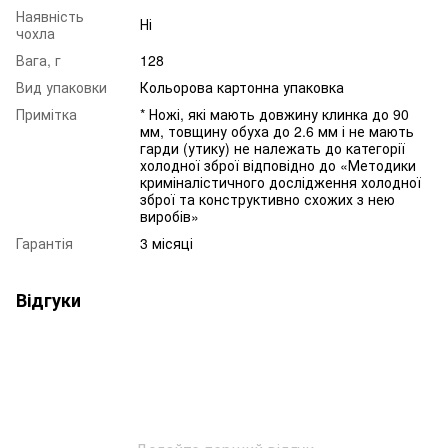
Наявність
Ні
чохла
Вага, г
128
Вид упаковки
Кольорова картонна упаковка
Примітка
* Ножі, які мають довжину клинка до 90
мм, товщину обуха до 2.6 мм і не мають
гарди (утику) не належать до категорії
холодної зброї відповідно до «Методики
криміналістичного дослідження холодної
зброї та конструктивно схожих з нею
виробів»
Гарантія
3 місяці
Відгуки