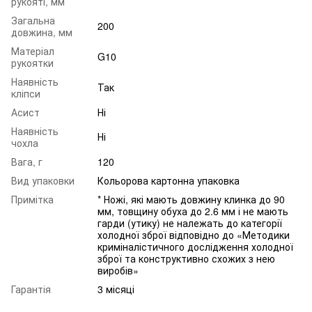
рукояті, мм
Загальна
200
довжина, мм
Матеріал
G10
рукоятки
Наявність
Так
кліпси
Асист
Ні
Наявність
Ні
чохла
Вага, г
120
Вид упаковки
Кольорова картонна упаковка
Примітка
* Ножі, які мають довжину клинка до 90
мм, товщину обуха до 2.6 мм і не мають
гарди (утику) не належать до категорії
холодної зброї відповідно до «Методики
криміналістичного дослідження холодної
зброї та конструктивно схожих з нею
виробів»
Гарантія
3 місяці