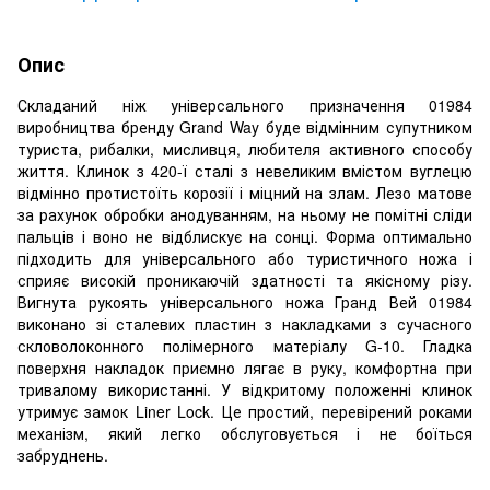
Опис
Складаний ніж універсального призначення 01984
виробництва бренду Grand Way буде відмінним супутником
туриста, рибалки, мисливця, любителя активного способу
життя. Клинок з 420-ї сталі з невеликим вмістом вуглецю
відмінно протистоїть корозії і міцний на злам. Лезо матове
за рахунок обробки анодуванням, на ньому не помітні сліди
пальців і воно не відблискує на сонці. Форма оптимально
підходить для універсального або туристичного ножа і
сприяє високій проникаючій здатності та якісному різу.
Вигнута рукоять універсального ножа Гранд Вей 01984
виконано зі сталевих пластин з накладками з сучасного
скловолоконного полімерного матеріалу G-10. Гладка
поверхня накладок приємно лягає в руку, комфортна при
тривалому використанні. У відкритому положенні клинок
утримує замок Liner Lock. Це простий, перевірений роками
механізм, який легко обслуговується і не боїться
забруднень.