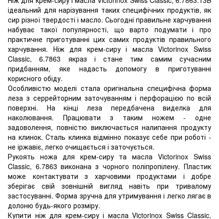
ідеальний для нарізування таких специфічних продуктів, як
сир різної твердості і масло. Сьогодні правильне харчування
набуває такої популярності, що варто подумати і про
практичне приготуванні цих самих продуктів правильного
харчування. Ніж для крем-сиру і масла Victorinox Swiss
Classic, 6.7863 якраз і стане тим самим сучасним
придбанням, яке надасть допомогу в приготуванні
корисного обіду.
Особливістю моделі стала оригінальна специфічна форма
леза з серрейторним заточуванням і перфорацією по всій
поверхні. На кінці леза передбачена виделка для
наколювання. Працювати з таким ножем - одне
задоволення, повністю виключається налипання продукту
на клинок. Сталь клинка відмінно показує себе при роботі -
не іржавіє, легко очищається і заточується.
Рукоять ножа для крем-сиру та масла Victorinox Swiss
Classic, 6.7863 виконана з чорного поліпропілену. Пластик
може контактувати з харчовими продуктами і добре
зберігає свій зовнішній вигляд навіть при тривалому
застосуванні. Форма зручна для утримування і легко лягає в
долоню будь-якого розміру.
Купити ніж для крем-сиру і масла Victorinox Swiss Classic,