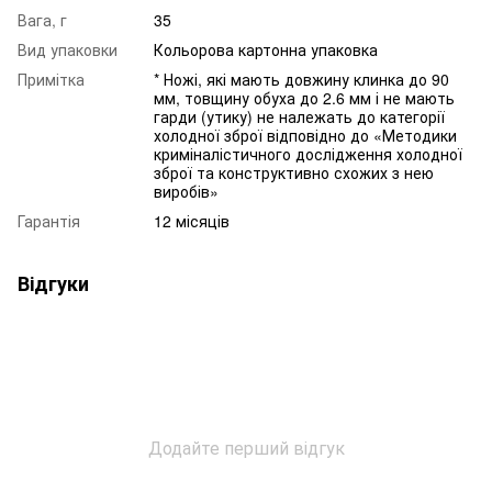
Вага, г
35
Вид упаковки
Кольорова картонна упаковка
Примітка
* Ножі, які мають довжину клинка до 90
мм, товщину обуха до 2.6 мм і не мають
гарди (утику) не належать до категорії
холодної зброї відповідно до «Методики
криміналістичного дослідження холодної
зброї та конструктивно схожих з нею
виробів»
Гарантія
12 місяців
Відгуки
Додайте перший відгук