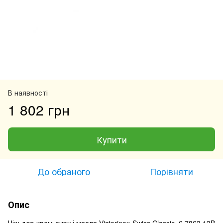
В наявності
1 802 грн
Купити
До обраного
Порівняти
Опис
Ніж для крем-сиру і масла Victorinox Swiss Classic, 6.7863.13B