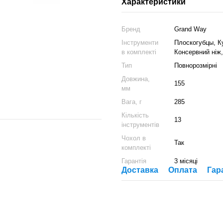
Характеристики
Бренд
Grand Way
Інструменти
Плоскогубцы, Ку
в комплекті
Консервний ніж,
Тип
Повнорозмірні
Довжина,
155
мм
Вага, г
285
Кількість
13
інструментів
Чохол в
Так
комплекті
Гарантія
3 місяці
Доставка
Оплата
Гар