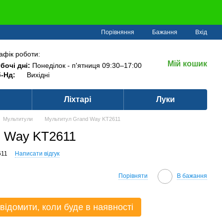
Порівняння
Бажання
Вхід
афік роботи:
Мій кошик
бочі дні:
Понеділок - п'ятниця 09:30–17:00
-Нд:
Вихідні
Ліхтарі
Луки
Мультитули
Мультитул Grand Way KT2611
d Way KT2611
611
Написати відгук
Порівняти
В бажання
відомити, коли буде в наявності