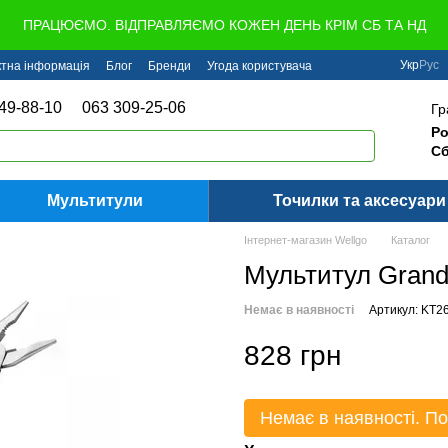
ПРАЦЮЄМО. ВІДПРАВЛЯЄМО КОЖЕН ДЕНЬ КРІМ СБ ТА НД
Укр
Рус
ктна інформація
Блог
Бренди
Угода користувача
49-88-10
063 309-25-06
Гр
Ро
Сб
Мультитули
Точилки та аксесуари
Інтернет-магазин Wellgo
Каталог
Мультитул Gran
Немає в наявності
Артикул: KT2
828 грн
Немає в наявності. По