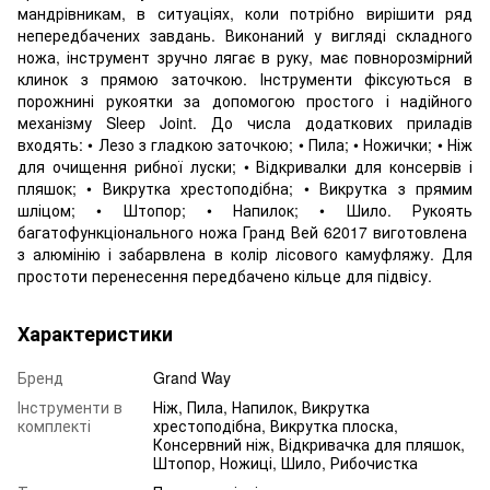
мандрівникам, в ситуаціях, коли потрібно вирішити ряд
непередбачених завдань. Виконаний у вигляді складного
ножа, інструмент зручно лягає в руку, має повнорозмірний
клинок з прямою заточкою. Інструменти фіксуються в
порожнині рукоятки за допомогою простого і надійного
механізму Sleep Joint. До числа додаткових приладів
входять: • Лезо з гладкою заточкою; • Пила; • Ножички; • Ніж
для очищення рибної луски; • Відкривалки для консервів і
пляшок; • Викрутка хрестоподібна; • Викрутка з прямим
шліцом; • Штопор; • Напилок; • Шило. Рукоять
багатофункціонального ножа Гранд Вей 62017 виготовлена ​​
з алюмінію і забарвлена ​​в колір лісового камуфляжу. Для
простоти перенесення передбачено кільце для підвісу.
Характеристики
Бренд
Grand Way
Інструменти в
Ніж, Пила, Напилок, Викрутка
комплекті
хрестоподібна, Викрутка плоска,
Консервний ніж, Відкривачка для пляшок,
Штопор, Ножиці, Шило, Рибочистка