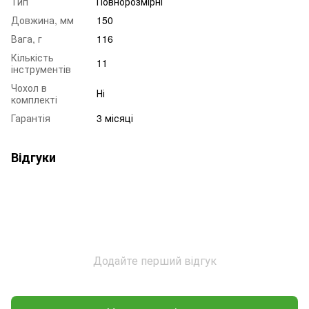
Тип
Повнорозмірні
Довжина, мм
150
Вага, г
116
Кількість
11
інструментів
Чохол в
Ні
комплекті
Гарантія
3 місяці
Відгуки
Додайте перший відгук