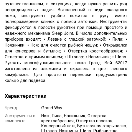
путешественникам, в ситуациях, когда нужно решить ряд
непредвиденных задач. Выполненный в виде складного
ножа, инструмент удобно ложится в руку, имеет
полноразмерный клинок с прямой заточкой. Инструменты
фиксируются в полости рукоятки при помощи простого и
надежного механизма Sleep Joint. В число дополнительных
приборов входят: • Лезвие с гладкой заточкой; • Пила; •
Ножнички; • Нож для очистки рыбной чешуи; • Открывалки
для консервов и бутылок; • Отвертка крестообразная; •
Отвертка с прямым шлицем; • Штопор; • Напильник; • Шило.
Рукоять многофункционального ножа Гранд Вей 62017
изготовлена из алюминия и окрашена в цвет лесного
камуфляжа. Для простоты переноски предусмотрено
кольцо для подвеса.
Характеристики
Бренд
Grand Way
Инструменты в
Нож, Пила, Напильник, Отвертка
комплекте
крестообразная, Отвертка плоская,
Консервный нож, Бутылочная открывалка,
Штопор, Ножницы, Шило, Рыбочистка