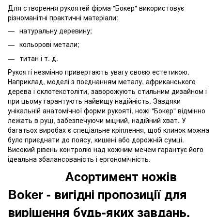
Для створення рукоятей фірма "Бокер" використовує
різноманітні практичні матеріали:
натуральну деревину;
кольорові метали;
титан і т. д.
Рукояті незмінно привертають увагу своєю естетикою.
Наприклад, моделі з поєднанням металу, африканського
дерева і склотекстоліти, заворожують стильним дизайном і
при цьому гарантують найвищу надійність. Завдяки
унікальній анатомічної форми рукояті, ножі "Бокер" відмінно
лежать в руці, забезпечуючи міцний, надійний хват. У
багатьох виробах є спеціальне кріплення, щоб клинок можна
було приєднати до поясу, кишені або дорожній сумці.
Високий рівень контролю над кожним мечем гарантує його
ідеальна збалансованість і ергономічність.
Асортимент ножів
Boker - вигідні пропозиції для
вирішення будь-яких завдань.