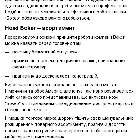
здатних задовольнити потреби любителів і професіоналів.
Надійні стильні і максимально ефективні в роботі клинки
"Бокер" обов'язково вам сподобаються.
Ножі Boker – асортимент
Перераховуючи основні принципи роботи компанії Boker,
можна назвати серед головних такі:
воістину безмежний ентузіазм;
прихильність до ексцентричних різаків, оригінальних
форм і структур;
прагнення до досконалості конструкцій.
Виробничі потужності компанії розташовані в містах
Німеччини та обох Америк, але існує і активно розвивається
лінія китайського представництва, що випускає ножі
"Бокер" з оптимальним співвідношенням доступної вартості
і бездоганної якості.
Німецька торгова марка щороку тішить своїх шанувальників
розширенням товарного асортименту, прагнучи досягти
нових горизонтів ринку при збереженні стабільного рівня
майстерності виготовлення.