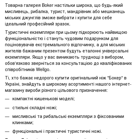
Товарна галерея Boker настільки широка, що будь-який
мисливець, рибалка, турист, мандрівник або мешканець
міських джунглів зможе вибрати і купити для себе
ідеальний професійний зразок.
Туристичні екземпляри при цьому підкорюють найвищою
функціональністю і стануть чудовим подарунком для
поціновувачів екстремального відпочинку, а для міських
жителів бажаним презентом будуть еталонні універсальні
екземпляри. Якщо у вас виникають труднощі з вибором,
обов'язково зверніться за консультацією до кваліфікованих
співробітників Wellgo.
Ті, хто бажає недорого купити оригінальний ніж "Бокер" в
Україні, знайдуть в широкому асортименті нашого інтернет-
магазину вироби різного цільового призначення:
компактні кишенькові моделі;
стильні складні ножі;
мисливські та рибальські екземпляри з фіксованими
клинками;
функціональні і практичні туристичні ножі.