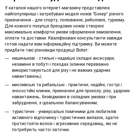
У каталозі нашого інтернет-магазину представлені
найпопулярніші і затребувані моделі ножів "Бокер" різного
призначення - для спорту, полювання, риболовлі, туризму.
Для кожного покупця брендових ножів створені
максимально комфортні умови оформлення замовлення,
оплати та доставки. Кваліфіковані консультанти завжди
готові надати вам інформаційну підтримку. Ви можете
придбати такі різновиди продукції Boker:
кишенькові - стильні і надміцні складні аксесуари,
незамінні в побуті і походах (клинки переважно
використовуються для різу і не важких ударних
навантажень);
мисливські та рибальські - практичні, надійні, гострі і
зносостійкі клинки, призначені для проколу, різу, ударних
навантажень, безвідмовні в складних умовах і при
забрудненні, з ідеальною балансуванням;
туристичні - універсальні помічники для любителів
активного відпочинку і туристичних вилазок, здатні
протистояти волозі і агресивних середовищ, які не
потребують частої заточки.