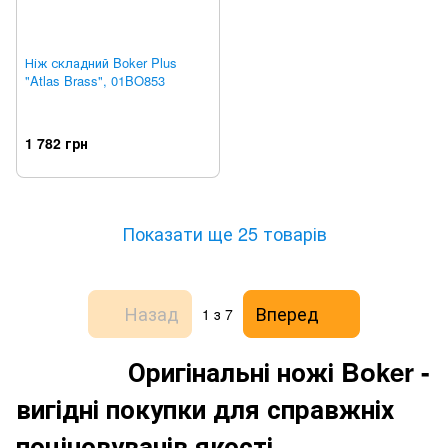
Ніж складний Boker Plus
"Atlas Brass", 01BO853
1 782 грн
Показати ще 25 товарів
Назад
Вперед
1
з 7
Оригінальні ножі Boker -
вигідні покупки для справжніх
поціновувачів якості.