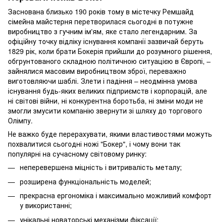
Заснована близько 190 років тому в містечку Ремшайд
сімейна майстерня перетворилася сьогодні в потужне
виробництво з гучним ім'ям, яке стало легендарним. За
офіційну точку відліку існування компанії зазвичай беруть
1829 рік, коли брати Бокерія прийшли до розумного рішення,
обгрунтованого складною політичною ситуацією в Європі, –
зайнялися масовим виробництвом зброї, переважно
виготовляючи шаблі. Злети і падіння – неодмінна умова
існування будь-яких великих підприємств і корпорацій, але
ні світові війни, ні конкурентна боротьба, ні зміни моди не
змогли змусити компанію звернути зі шляху до торгового
Олімпу.
Не важко буде перерахувати, якими властивостями можуть
похвалитися сьогодні ножі "Бокер", і чому вони так
популярні на сучасному світовому ринку:
неперевершена міцність і витривалість металу;
розширена функціональність моделей;
прекрасна ергономіка і максимально можливий комфорт
у використанні;
унікальні новаторські механізми фіксації;