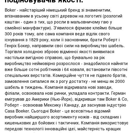
Boker - найстаріший німецький бренд зі знаменитим,
впізнаваним в усьому світі деревом на логотипі (розлогий
каштан - один з тих, що росли в мальовничому гаю у
сімейної мануфактури). З'явилося фірмове клеймо більше
300 років тому, але сама компанія веде відлік свого
існування з 1829 року, коли її засновники, брати Роберт і
Генріх Бокер, направили свої сили на виробництво шабель.
Торгівля холодною зброєю відмінної якості виявилася
настільки вигідною справою, що буквально за рік
виробництво неймовірно розрослося - знадобилося найняти
вже більше сотні робітників і 64 коваля, встановити півсотні
спеціальних верстатів. Комерційне чуття не підвело братів,
замовлення сипалися як з рогу достатку - не менш як 2000
шабель в тиждень. Компанія відкривала нові заводи,
філіали, освоювала нові ринки, укладала контракти. Герман
емігрував до Америки (Нью-Йорк), відкривши там Boker & Co,
Роберт - освоював Мексику і Канаду, де заснував індустрію
Casa Boeker. Сьогодні Boker - це всесвітньо відомий
виробник найширшого асортименту ножів - від складних і
кишенькових до бойових і тактичних. Компанія використовує
передові технології інноваційні ідеї, майстерність кращих