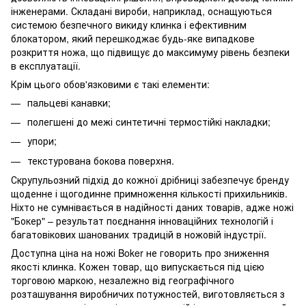
інженерами. Складані вироби, наприклад, оснащуються
системою безпечного викиду клинка і ефективним
блокатором, який перешкоджає будь-яке випадкове
розкриття ножа, що підвищує до максимуму рівень безпеки
в експлуатації.
Крім цього обов'язковими є такі елементи:
пальцеві канавки;
полегшені до межі синтетичні термостійкі накладки;
упори;
текстурована бокова поверхня.
Скрупульозний підхід до кожної дрібниці забезпечує бренду
щоденне і щогодинне примноження кількості прихильників.
Ніхто не сумнівається в надійності даних товарів, адже ножі
"Бокер" – результат поєднання інноваційних технологій і
багатовікових шанованих традицій в ножовій індустрії.
Доступна ціна на ножі Boker не говорить про зниження
якості клинка. Кожен товар, що випускається під цією
торговою маркою, незалежно від географічного
розташування виробничих потужностей, виготовляється з