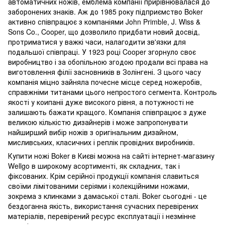
автоматичних ножів, емблема компанії прирівнювалася до
заборонених знаків. Аж до 1985 року підприємство Boker
активно співпрацює з компаніями John Primble, J. Wiss &
Sons Co., Cooper, що дозволило придбати новий досвід,
протриматися у важкі часи, налагодити зв'язки для
подальшої співпраці. У 1923 році Cooper згорнуло своє
виробництво і за обопільною згодою продали всі права на
виготовлення філії засновників в Золінгені. З цього часу
компанія міцно зайняла почесне місце серед ножеробів,
справжніми титанами цього непростого сегмента. Контроль
якості у коипаніі дуже високого рівня, а потужності не
залишають бажати кращого. Компанія співпрацює з дуже
великою кількістю дизайнерів і може запропонувати
найширший вибір ножів з оригінальним дизайном,
мисливських, класичних і реплік провідних виробників.
Купити ножі Boker в Києві можна на сайті інтернет-магазину
Wellgo в широкому асортименті, як складних, так і
фіксованих. Крім серійної продукції компанія славиться
своїми лімітованими серіями і колекційними ножами,
зокрема з клинками з дамаської сталі. Boker сьогодні - це
бездоганна якість, використання сучасних перевірених
матеріалів, перевірений ресурс експлуатації і незмінне