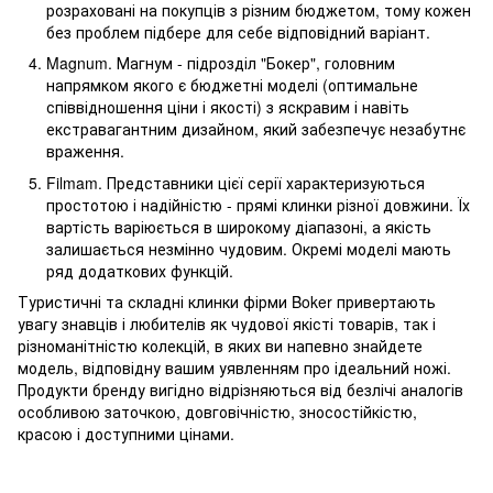
розраховані на покупців з різним бюджетом, тому кожен
без проблем підбере для себе відповідний варіант.
Magnum. Магнум - підрозділ "Бокер", головним
напрямком якого є бюджетні моделі (оптимальне
співвідношення ціни і якості) з яскравим і навіть
екстравагантним дизайном, який забезпечує незабутнє
враження.
Filmam. Представники цієї серії характеризуються
простотою і надійністю - прямі клинки різної довжини. Їх
вартість варіюється в широкому діапазоні, а якість
залишається незмінно чудовим. Окремі моделі мають
ряд додаткових функцій.
Туристичні та складні клинки фірми Boker привертають
увагу знавців і любителів як чудової якісті товарів, так і
різноманітністю колекцій, в яких ви напевно знайдете
модель, відповідну вашим уявленням про ідеальний ножі.
Продукти бренду вигідно відрізняються від безлічі аналогів
особливою заточкою, довговічністю, зносостійкістю,
красою і доступними цінами.