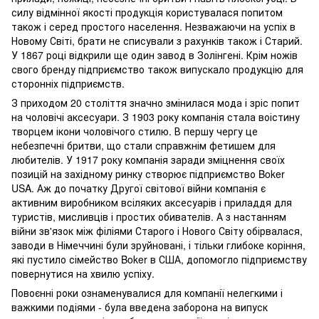
силу відмінної якості продукція користувалася попитом
також і серед простого населення. Незважаючи на успіх в
Новому Світі, брати не списували з рахунків також і Старий.
У 1867 році відкрили ще один завод в Золінгені. Крім ножів
свого бренду підприємство також випускало продукцію для
сторонніх підприємств.
З приходом 20 століття значно змінилася мода і зріс попит
на чоловічі аксесуари. З 1903 року компанія стала воістину
творцем ікони чоловічого стилю. В першу чергу це
небезпечні бритви, що стали справжнім фетишем для
любителів. У 1917 року компанія заради зміцнення своїх
позицій на західному ринку створює підприємство Boker
USA. Аж до початку Другої світової війни компанія є
активним виробником всіляких аксесуарів і приладдя для
туристів, мисливців і простих обивателів. А з настанням
війни зв'язок між філіями Старого і Нового Світу обірвалася,
заводи в Німеччині були зруйновані, і тільки глибоке коріння,
які пустило сімейство Boker в США, допомогло підприємству
повернутися на хвилю успіху.
Повоєнні роки ознаменувалися для компанії нелегкими і
важкими подіями - була введена заборона на випуск