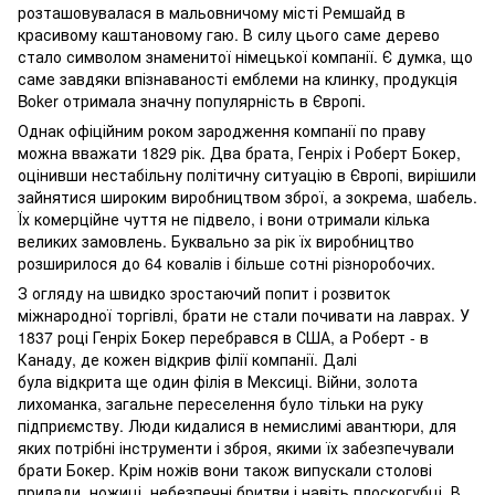
розташовувалася в мальовничому місті Ремшайд в
красивому каштановому гаю. В силу цього саме дерево
стало символом знаменитої німецької компанії. Є думка, що
саме завдяки впізнаваності емблеми на клинку, продукція
Boker отримала значну популярність в Європі.
Однак офіційним роком зародження компанії по праву
можна вважати 1829 рік. Два брата, Генріх і Роберт Бокер,
оцінивши нестабільну політичну ситуацію в Європі, вирішили
зайнятися широким виробництвом зброї, а зокрема, шабель.
Їх комерційне чуття не підвело, і вони отримали кілька
великих замовлень. Буквально за рік їх виробництво
розширилося до 64 ковалів і більше сотні різноробочих.
З огляду на швидко зростаючий попит і розвиток
міжнародної торгівлі, брати не стали почивати на лаврах. У
1837 році Генріх Бокер перебрався в США, а Роберт - в
Канаду, де кожен відкрив філії компанії. Далі
була відкрита ще один філія в Мексиці. Війни, золота
лихоманка, загальне переселення було тільки на руку
підприємству. Люди кидалися в немислимі авантюри, для
яких потрібні інструменти і зброя, якими їх забезпечували
брати Бокер. Крім ножів вони також випускали столові
прилади, ножиці, небезпечні бритви і навіть плоскогубці. В