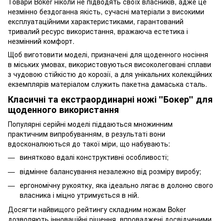
Товари Boker ніколи не підводять своїх власників, адже це
незмінно бездоганна якість, сучасні матеріали з високими
експлуатаційними характеристиками, гарантований
тривалий ресурс використання, вражаюча естетика і
незмінний комфорт.
Щоб виготовити моделі, призначені для щоденного носіння
в міських умовах, використовуються високолеговані сплави
з чудовою стійкістю до корозії, а для унікальних колекційних
екземплярів матеріалом служить пакетна дамаська сталь.
Класичні та екстраординарні ножі "Бокер" для
щоденного використання
Популярні серійні моделі піддаються множинним
практичним випробуванням, в результаті вони
вдосконалюються до такої міри, що набувають:
винятково вдалі конструктивні особливості;
відмінне балансування незалежно від розміру виробу;
ергономічну рукоятку, яка ідеально лягає в долоню свого
власника і міцно утримується в ній.
Досягти найвищого рейтингу складним ножам Boker
дозволяють інноваційні рішення, впроваджені досвідченими