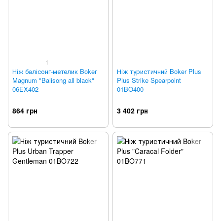
1
Ніж балісонг-метелик Boker
Ніж туристичний Boker Plus
Magnum "Balisong all black"
Plus Strike Spearpoint
06EX402
01BO400
864 грн
3 402 грн