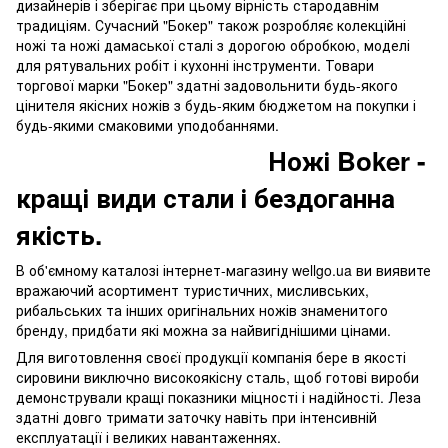
дизайнерів і зберігає при цьому вірність стародавнім
традиціям. Сучасний "Бокер" також розробляє колекційні
ножі та ножі дамаської сталі з дорогою обробкою, моделі
для рятувальних робіт і кухонні інструменти. Товари
торгової марки "Бокер" здатні задовольнити будь-якого
цінителя якісних ножів з будь-яким бюджетом на покупки і
будь-якими смаковими уподобаннями.
Ножі Boker -
кращі види стали і бездоганна
якість.
В об'ємному каталозі інтернет-магазину wellgo.ua ви виявите
вражаючий асортимент туристичних, мисливських,
рибальських та інших оригінальних ножів знаменитого
бренду, придбати які можна за найвигіднішими цінами.
Для виготовлення своєї продукції компанія бере в якості
сировини виключно високоякісну сталь, щоб готові вироби
демонстрували кращі показники міцності і надійності. Леза
здатні довго тримати заточку навіть при інтенсивній
експлуатації і великих навантаженнях.