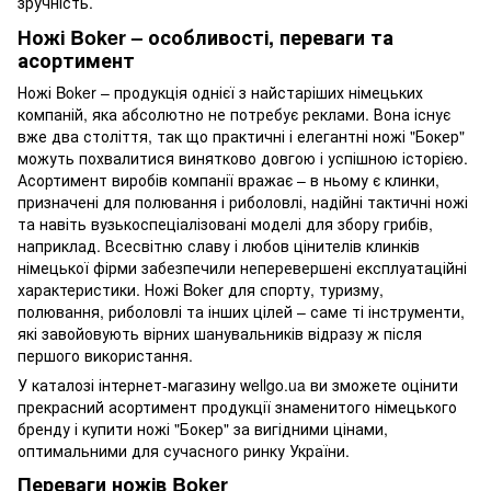
зручність.
Ножі Boker – особливості, переваги та
асортимент
Ножі Boker – продукція однієї з найстаріших німецьких
компаній, яка абсолютно не потребує реклами. Вона існує
вже два століття, так що практичні і елегантні ножі "Бокер"
можуть похвалитися винятково довгою і успішною історією.
Асортимент виробів компанії вражає – в ньому є клинки,
призначені для полювання і риболовлі, надійні тактичні ножі
та навіть вузькоспеціалізовані моделі для збору грибів,
наприклад. Всесвітню славу і любов цінителів клинків
німецької фірми забезпечили неперевершені експлуатаційні
характеристики. Ножі Boker для спорту, туризму,
полювання, риболовлі та інших цілей – саме ті інструменти,
які завойовують вірних шанувальників відразу ж після
першого використання.
У каталозі інтернет-магазину wellgo.ua ви зможете оцінити
прекрасний асортимент продукції знаменитого німецького
бренду і купити ножі "Бокер" за вигідними цінами,
оптимальними для сучасного ринку України.
Переваги ножів Boker