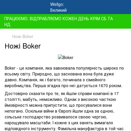
ПРАЦЮЄМО. ВІДПРАВЛЯЄМО КОЖЕН ДЕНЬ КРІМ СБ ТА
НД
Ножі Boker
Ножі Boker
Boker - це компанія, яка завоювала популярність широко по
всьому світу. Природно, що заснована вона була дуже
давно. Компанія, як і багато, починала з сімейного
виробництва. Перша згадка про неї датується 1670 роком.
Достовірно сказати про те, як йшли справи компанії в 17
столітті, мабуть, неможливо. Однак з високою часткою
ймовірності можна припустити, що просувалися вони
непогано. Оскільки війни в Європі йшли одна за одною,
сільське господарство розвивалося своєю чергою,
нарощувало масштаби. І кожне з цих занять вимагало
відповідного інструменту. Фамільна мануфактура в той час