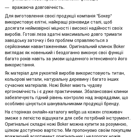
вражаюча довговічність.
Для виготовлення своєї продукції компанія "Бокер"
використовує елітні, найкращі різновиди сталі, щоб
досягати неймовірної міцності і високої надійності своїх
виробів. Готові леза здатні максимально довго тримати
заводську заточку і без проблем справляються з
серйозними навантаженнями. Оригінальний клинок Boker
виглядає як новенький і бездоганно виконує свої функції
багато років навіть за умови щоденного інтенсивного його
використання.
Як матеріал для рукоятей виробів використовують титан,
кольорові метали, натуральну деревину і багато інших
сучасних матеріалів. Ножі Boker мають чудову
ергономічність і є дуже практичними. Збалансовані клинки
забезпечують гідний рівень контролю над знаряддями, що
особливо цінується шанувальниками продукції бренду.
На сторінках онлайн-каталогу wellgo.ua кожен споживач
зможе з легкістю відшукати для себе потрібний інструмент.
Оригінальні складні ножі Boker можна купити за розумною,
цілком доступною вартістю. Ми пропонуємо своїм покупцям
вражаючий асортимент оригінальних і недорогих ножів