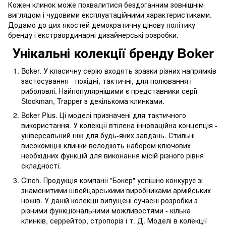
Кожен клинок може похвалитися бездоганним зовнішнім
виглядом і чудовими експлуатаційними характеристиками.
Додамо до цих якостей демократичну цінову політику
бренду і екстраординарні дизайнерські розробки.
Унікальні колекції бренду Boker
Boker. У класичну серію входять зразки різних напрямків
застосування - похідні, тактичні, для полювання і
риболовлі. Найпопулярнішими є представники серії
Stockman, Trapper з декількома клинками.
Boker Plus. Ці моделі призначені для тактичного
використання. У колекції втілена інноваційна концепція -
універсальний ніж для будь-яких завдань. Стильні
високоміцні клинки володіють набором ключових
необхідних функцій для виконання місій різного рівня
складності.
Cinch. Продукція компанії "Бокер" успішно конкурує зі
знаменитими швейцарськими виробниками армійських
ножів. У даній колекції випущені сучасні розробки з
різними функціональними можливостями - кілька
клинків, серрейтор, стропоріз і т. Д. Моделі в колекції