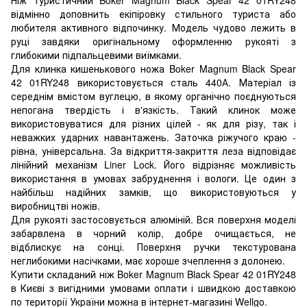
відмінно доповнить екіпіровку стильного туриста або
любителя активного відпочинку. Модель чудово лежить в
руці завдяки оригінальному оформленню рукояті з
глибокими підпальцевими виїмками.
Для клинка кишенькового ножа Boker Magnum Black Spear
42 01RY248 використовується сталь 440А. Матеріал із
середнім вмістом вуглецю, в якому органічно поєднуються
непогана твердість і в'язкість. Такий клинок може
використовуватися для різних цілей - як для різу, так і
неважких ударних навантажень. Заточка ріжучого краю -
рівна, універсальна. За відкриття-закриття леза відповідає
лінійний механізм Liner Lock. Його відрізняє можливість
використання в умовах забруднення і вологи. Це один з
найбільш надійних замків, що використовуються у
виробництві ножів.
Для рукояті застосовується алюміній. Вся поверхня моделі
забарвлена ​​в чорний колір, добре очищається, не
відблискує на сонці. Поверхня ручки текстурована
неглибокими насічками, має хороше зчеплення з долонею.
Купити складаний ніж Boker Magnum Black Spear 42 01RY248
в Києві з вигідними умовами оплати і швидкою доставкою
по території України можна в інтернет-магазині Wellgo.