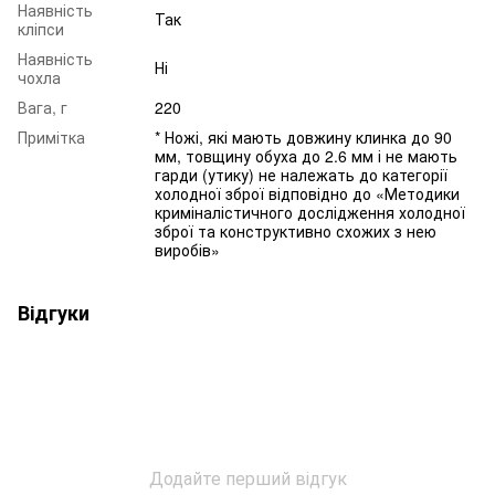
Наявність
Так
кліпси
Наявність
Ні
чохла
Вага, г
220
Примітка
* Ножі, які мають довжину клинка до 90
мм, товщину обуха до 2.6 мм і не мають
гарди (утику) не належать до категорії
холодної зброї відповідно до «Методики
криміналістичного дослідження холодної
зброї та конструктивно схожих з нею
виробів»
Відгуки
Додайте перший відгук