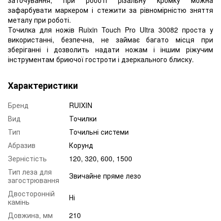
зафарбувати маркером і стежити за рівномірністю зняття
металу при роботі.
Точилка для ножів Ruixin Touch Pro Ultra 30082 проста у
використанні, безпечна, не займає багато місця при
зберіганні і дозволить надати ножам і іншим ріжучим
інструментам бриючої гостроти і дзеркального блиску.
Характеристики
Бренд
RUIXIN
Вид
Точилки
Тип
Точильні системи
Абразив
Корунд
Зерністість
120, 320, 600, 1500
Тип леза для
Звичайне пряме лезо
загострювання
Двосторонній
Ні
камінь
Довжина, мм
210