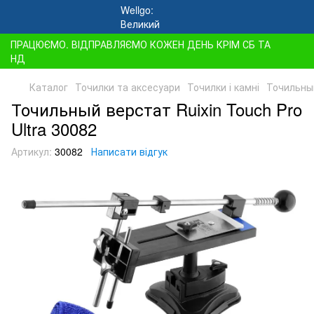
ПРАЦЮЄМО. ВІДПРАВЛЯЄМО КОЖЕН ДЕНЬ КРІМ СБ ТА
НД
Каталог
Точилки та аксесуари
Точилки і камні
Точильный
Точильный верстат Ruixin Touch Pro
Ultra 30082
Артикул:
30082
Написати відгук