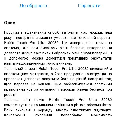
До обраного
Порівняти
Опис
Простий і ефективний спосіб заточити ніж, ножиці, інші
ріжучі поверхні в домашніх умовах – це точильний верстат
Ruixin Touch Pro Ultra 30082. Це універсальна точильна
система, яка при високому рівні безпеки використання
дозволяє якісно закріпити і обробити різні ріжучі поверхні. З
її допомогою можна домогтися позитивних результатів
навіть недосвідченими точильниками.
Точильний апарат Ruixin Touch Pro Ultra 30082 виконаний з
високоміцних матеріалів, а його продумана конструкція на
присосках дозволяє закріпити його на рівній поверхні так,
щоб верстат не ковзав. Цим забезпечується постійний
правильний кут заточування і високий рівень безпеки при
роботі.
Точилка для ножів Ruixin Touch Pro Ultra 30082
комплектується точильним камінням з різною абразивністю.
Вони виконані з корунду, мають пластикову підкладку.
Конструкція кріплення передбачає можливість