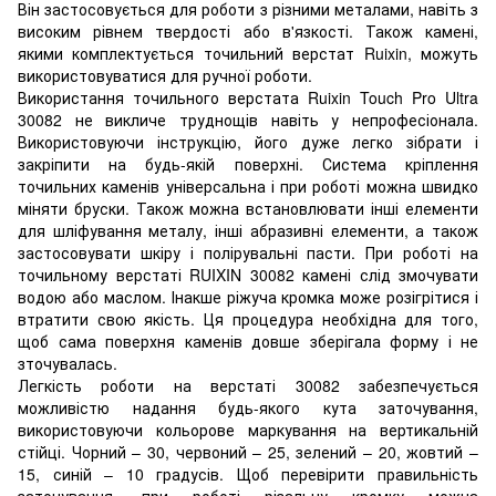
Він застосовується для роботи з різними металами, навіть з
високим рівнем твердості або в'язкості. Також камені,
якими комплектується точильний верстат Ruixin, можуть
використовуватися для ручної роботи.
Використання точильного верстата Ruixin Touch Pro Ultra
30082 не викличе труднощів навіть у непрофесіонала.
Використовуючи інструкцію, його дуже легко зібрати і
закріпити на будь-якій поверхні. Система кріплення
точильних каменів універсальна і при роботі можна швидко
міняти бруски. Також можна встановлювати інші елементи
для шліфування металу, інші абразивні елементи, а також
застосовувати шкіру і полірувальні пасти. При роботі на
точильному верстаті RUIXIN 30082 камені слід змочувати
водою або маслом. Інакше ріжуча кромка може розігрітися і
втратити свою якість. Ця процедура необхідна для того,
щоб сама поверхня каменів довше зберігала форму і не
зточувалась.
Легкість роботи на верстаті 30082 забезпечується
можливістю надання будь-якого кута заточування,
використовуючи кольорове маркування на вертикальній
стійці. Чорний – 30, червоний – 25, зелений – 20, жовтий –
15, синій – 10 градусів. Щоб перевірити правильність
заточування, при роботі різальну кромку можна