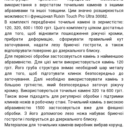
використання з верстатом точильних каменів з іншими
абразивами та іншої товщини. Цим значно розширюються
можливості і функціонал Ruixin Touch Pro Ultra 30082.
В комплекті передбачені точильні камені із зернистістю:
120, 320, 600 і 1500 гріт. Цього комплекту цілком достатньо
для того, щоб відновити пошкодження ріжучої кромки,
прибрати деформацію, сформувати правильний кут
заточування, надати лезу бриючої гостроти, а також
відполірувати поверхню до дзеркального блиску.
Для первісної обробки застосовується камінь з найменшою
абразивністю. Для цієї мети використовується камінь 120
гріт. Його груба структура знімає необхідний шар металу
для того, щоб підготувати клинок безпосередньо до
заточування. Далі необхідно використовувати камінь з
більшою грітністю, який безпосередньо заточує ріжучу
кромку. Використовуються точильні камені 320 та 600 гріт.
Також вони підходять для регулярної обробки і підтримки
клинків ножів в робочому стані. Точильний камінь з високою
абразивністю 1500 застосовується вже для фінішної
обробки. З його допомогою лезо ножа набуває бриючої
гостроти і полірується до дзеркального блиску.
Матеріалом для точильних каменів виробник вибрав корунд.