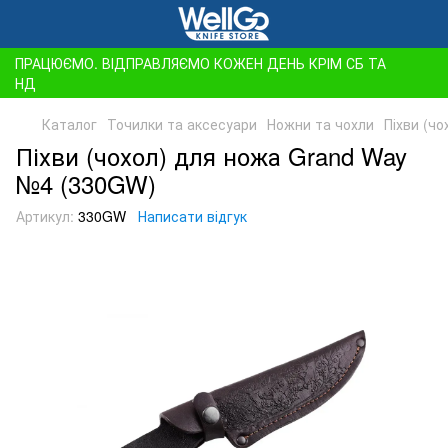
ПРАЦЮЄМО. ВІДПРАВЛЯЄМО КОЖЕН ДЕНЬ КРІМ СБ ТА
НД
Каталог
Точилки та аксесуари
Ножни та чохли
Піхви (ч
Піхви (чохол) для ножа Grand Way
№4 (330GW)
Артикул:
330GW
Написати відгук