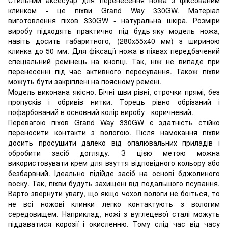
клинком - це піхви Grand Way 330GW. Матеріал
виготовлення піхов 330GW - натуральна шкіра. Розміри
виробу підходять практично під будь-яку модель ножа,
навіть досить габаритного, (280х55х40 мм) з шириною
клинка до 50 мм. Для фіксації ножа в піхвах передбачений
спеціальний ремінець на кнопці. Так, ніж не випаде при
перенесенні під час активного пересування. Також піхви
можуть бути закріплені на поясному ремені.
Модель виконана якісно. Бічні шви рівні, строчки прямі, без
пропусків і обривів нитки. Торець рівно обрізаний і
пофарбований в основний колір виробу - коричневий.
Перевагою піхов Grand Way 330GW є здатність стійко
переносити контакти з вологою. Після намокання піхви
досить просушити далеко від опалювальних приладів і
обробити засіб догляду. З цією метою можна
використовувати крем для взуття відповідного кольору або
безбарвний. Ідеально підійде засіб на основі бджолиного
воску. Так, піхви будуть захищені від подальшого псування.
Варто звернути увагу, що якщо чохол вологи не боїться, то
не всі ножові клинки легко контактують з вологим
середовищем. Наприклад, ножі з вуглецевої сталі можуть
піддаватися корозії і окисленню. Тому слід час від часу