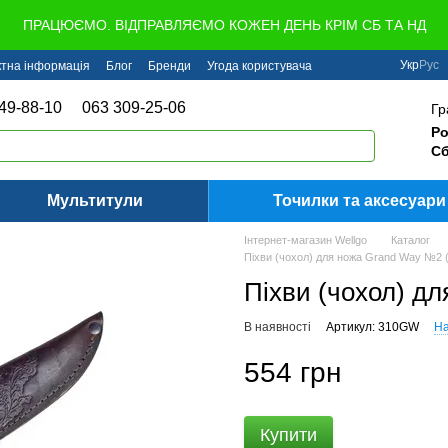
ПРАЦЮЄМО. ВІДПРАВЛЯЄМО КОЖЕН ДЕНЬ КРІМ СБ ТА НД
Укр
Рус
ктна інформація
Блог
Бренди
Угода користувача
49-88-10
063 309-25-06
Гр
Ро
Сб
Мультитули
Точилки та аксесуари
Інтернет-магазин Wellgo
Каталог
Піхви (чохол) для ножа Grand Way №2
Піхви (чохол) д
В наявності
Артикул: 310GW
На
554 грн
Купити