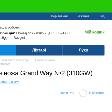
Порівняння
Бажання
Вхід
афік роботи:
Мій кошик
бочі дні:
Понеділок - п'ятниця 09:30–17:00
-Нд:
Вихідні
Ліхтарі
Луки
Точилки та аксесуари
Ножни та чохли
 (310GW)
ля ножа Grand Way №2 (310GW)
писати відгук
Порівняти
В бажання