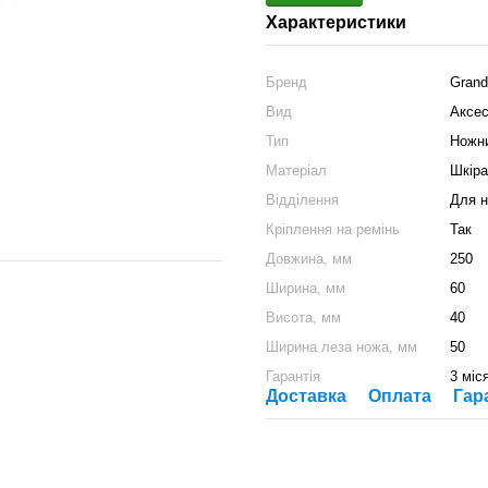
Характеристики
Бренд
Gran
Вид
Аксе
Тип
Ножн
Матеріал
Шкіра
Відділення
Для 
Кріплення на ремінь
Так
Довжина, мм
250
Ширина, мм
60
Висота, мм
40
Ширина леза ножа, мм
50
Гарантія
3 міс
Доставка
Оплата
Гар