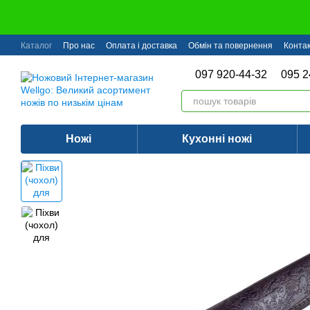
Перейти до основного контенту
Каталог
Про нас
Оплата і доставка
Обмін та повернення
Конта
097 920-44-32
095 2
Ножі
Кухонні ножі