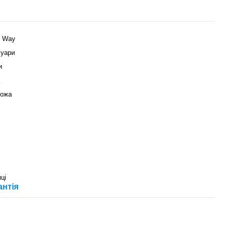
d Way
суари
и
ножа
яці
антія